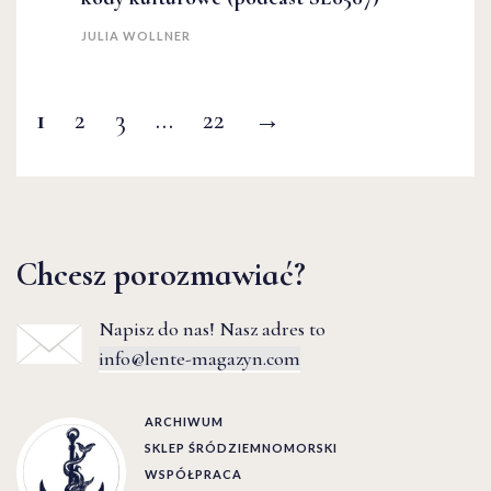
JULIA WOLLNER
1
2
3
…
22
→
Chcesz porozmawiać?
Napisz do nas! Nasz adres to
info@lente-magazyn.com
ARCHIWUM
SKLEP ŚRÓDZIEMNOMORSKI
WSPÓŁPRACA