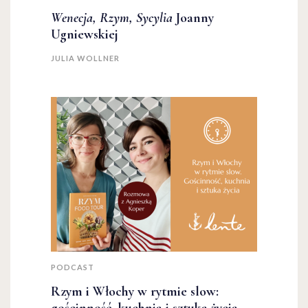
Wenecja, Rzym, Sycylia
Joanny
Ugniewskiej
JULIA WOLLNER
PODCAST
Rzym i Włochy w rytmie slow: