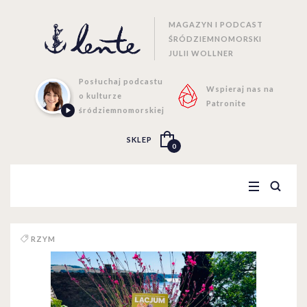
MAGAZYN I PODCAST
ŚRÓDZIEMNOMORSKI
JULII WOLLNER
Posłuchaj podcastu
Wspieraj nas na
o kulturze
Patronite
śródziemnomorskiej
SKLEP
0
RZYM