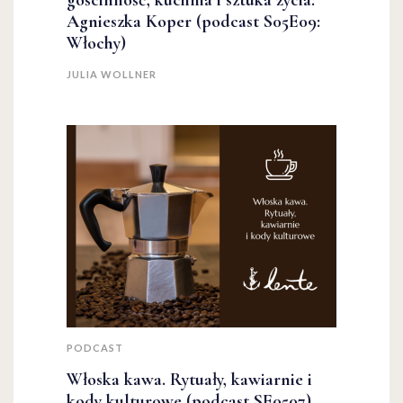
gościnność, kuchnia i sztuka życia.
Agnieszka Koper (podcast S05E09:
Włochy)
JULIA WOLLNER
PODCAST
Włoska kawa. Rytuały, kawiarnie i
kody kulturowe (podcast SE0507)