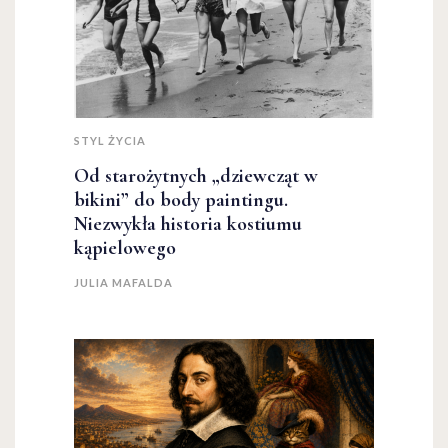
STYL ŻYCIA
Od starożytnych „dziewcząt w
bikini” do body paintingu.
Niezwykła historia kostiumu
kąpielowego
JULIA MAFALDA