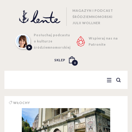
MAGAZYN I PODCAST
ŚRÓDZIEMNOMORSKI
JULII WOLLNER
Posłuchaj podcastu
Wspieraj nas na
o kulturze
Patronite
śródziemnomorskiej
SKLEP
0
WŁOCHY