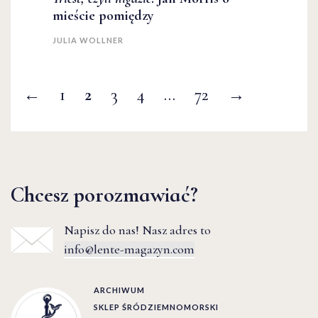
mieście pomiędzy
JULIA WOLLNER
←
1
2
3
4
…
72
→
Chcesz porozmawiać?
Napisz do nas! Nasz adres to
info@lente-magazyn.com
ARCHIWUM
SKLEP ŚRÓDZIEMNOMORSKI