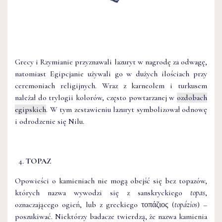
Grecy i Rzymianie przyznawali lazuryt w nagrodę za odwagę,
natomiast Egipcjanie używali go w dużych ilościach przy
ceremoniach religijnych. Wraz z karneolem i turkusem
należał do trylogii kolorów, często powtarzanej w
ozdobach
egipskich
. W tym zestawieniu lazuryt symbolizował odnowę
i odrodzenie się Nilu.
TOPAZ
Opowieści o kamieniach nie mogą obejść się bez topazów,
których nazwa wywodzi się z sanskryckiego
topas
,
oznaczającego ogień, lub z greckiego τοπάζιος (
topázios
) –
poszukiwać. Niektórzy badacze twierdzą, że nazwa kamienia