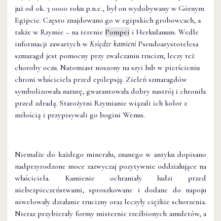
już od ok. 3 0000 roku p.n.e., był on wydobywany w Górnym
Egipcie. Często znajdowano go w egipskich grobowcach, a
także w Rzymie – na terenie
Pompei
i Herkulanum. Wedle
informacji zawartych w
Księdze kamieni
Pseudoarystotelesa
szmaragd jest pomocny przy zwalczaniu trucizn; leczy też
choroby oczu. Natomiast noszony na szyi lub w pierścieniu
chroni właściciela przed epilepsją. Zieleń szmaragdów
symbolizowała naturę, gwarantowała dobry nastrój i chroniła
przed zdradą. Starożytni Rzymianie wiązali ich kolor z
miłością i przypisywali go bogini Wenus.
Niemalże do każdego minerału, znanego w antyku dopisano
nadprzyrodzone moce zazwyczaj pozytywnie oddziałujące na
właściciela. Kamienie ochraniały ludzi przed
niebezpieczeństwami, sproszkowane i dodane do napoju
niwelowały działanie trucizny oraz leczyły ciężkie schorzenia.
Nieraz przybierały formy misternie rzeźbionych amuletów, a