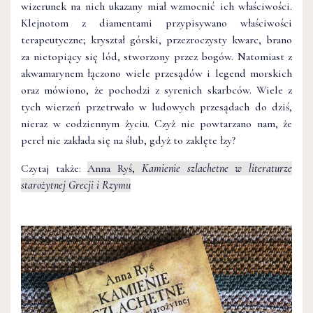
wizerunek na nich ukazany miał wzmocnić ich właściwości.
Klejnotom z diamentami przypisywano właściwości
terapeutyczne; kryształ górski, przezroczysty kwarc, brano
za nietopiący się lód, stworzony przez bogów. Natomiast z
akwamarynem łączono wiele przesądów i legend morskich
oraz mówiono, że pochodzi z syrenich skarbców. Wiele z
tych wierzeń przetrwało w ludowych przesądach do dziś,
nieraz w codziennym życiu. Czyż nie powtarzano nam, że
pereł nie zakłada się na ślub, gdyż to zaklęte łzy?
Czytaj także:
Anna Ryś,
Kamienie szlachetne w literaturze
starożytnej Grecji i Rzymu