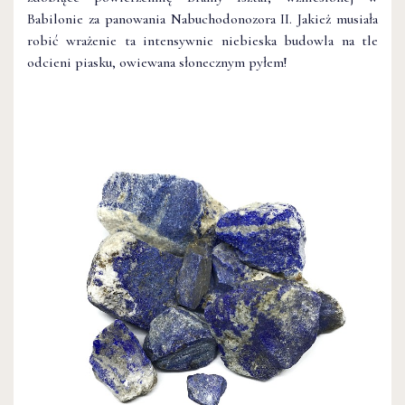
Babilonie za panowania Nabuchodonozora II. Jakież musiała
robić wrażenie ta intensywnie niebieska budowla na tle
odcieni piasku, owiewana słonecznym pyłem!