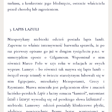
turkusu, a konkretnie jego blednięcie, ostrzeże właściciela
przed chorobą lub zagrożeniem.
LAPIS LAZULI
Niespotykany niebieski odcień posiada lapis lazuli.
Zapewne to właśnie intensywność barwnika sprawiła, że po
raz pierwszy opisano go już w drugim tysiącleciu p.n.e. w
sumeryjskim eposie o Gilgameszu. Wspominał o nim
również Marco Polo w 1271 roku w relacjach ze swych
wypraw. Lazuryt – bo również tak nazywa się lapis lazuli –
święcił swoje triumfy w świecie starożytnym: lubowali się w
nim Egipcjanie, mieszkańcy Mezopotamii, Grecy i
Rzymianie. Nazwa minerału jest połączeniem słów i znaczeń
łacińsko-perskich.
Lapis
z łaciny oznacza “kamień”, natomiast
lazuli
i
lazuryt
wywodzą się od perskiego słowa
lazhuward
–
niebieski. Lazurowy odcień posiadały klinkierowe płytki,
zdobiące powierzchnię Bramy Isztar, wzniesionej w