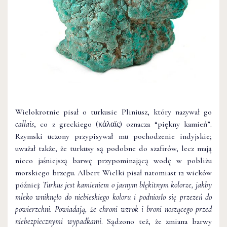
Wielokrotnie pisał o turkusie Pliniusz, który nazywał go
callais
, co z greckiego (κάλαϊς) oznacza “piękny kamień”.
Rzymski uczony przypisywał mu pochodzenie indyjskie;
uważał także, że turkusy są podobne do szafirów, lecz mają
nieco jaśniejszą barwę przypominającą wodę w pobliżu
morskiego brzegu. Albert Wielki pisał natomiast 12 wieków
później:
Turkus jest kamieniem o jasnym błękitnym kolorze, jakby
mleko wniknęło do niebieskiego koloru i podniosło się przezeń do
powierzchni. Powiadają, że chroni wzrok i broni noszącego przed
niebezpiecznymi wypadkami
. Sądzono też, że zmiana barwy