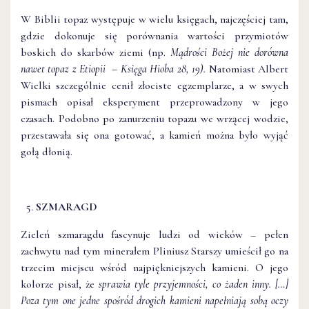
W Biblii topaz występuje w wielu księgach, najczęściej tam,
gdzie dokonuje się porównania wartości przymiotów
boskich do skarbów ziemi (np.
Mądrości Bożej nie dorówna
nawet topaz z Etiopii – Księga Hioba 28, 19).
Natomiast Albert
Wielki szczególnie cenił złociste egzemplarze, a w swych
pismach opisał eksperyment przeprowadzony w jego
czasach. Podobno po zanurzeniu topazu we wrzącej wodzie,
przestawała się ona gotować, a kamień można było wyjąć
gołą dłonią.
SZMARAGD
Zieleń szmaragdu fascynuje ludzi od wieków – pełen
zachwytu nad tym minerałem Pliniusz Starszy umieścił go na
trzecim miejscu wśród najpiękniejszych kamieni. O jego
kolorze pisał, że
sprawia tyle przyjemności, co żaden inny. […]
Poza tym one jedne spośród drogich kamieni napełniają sobą oczy