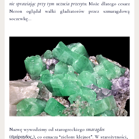
nie sprawiając przy tym uczucia przesytu.
Może dlatego cesarz
Neron oglądał walki gladiatorów przez szmaragdową
soczewkę…
Nazwę wywodzimy od starogreckiego
smaragdos
(
σμάραγδος
,), co oznacza “zielony klejnot”. W starożytności,