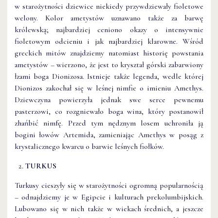
w starożytności dziewice niekiedy przywdziewały fioletowe
welony. Kolor ametystów uznawano także za barwę
królewską; najbardziej ceniono okazy o intensywnie
fioletowym odcieniu i jak najbardziej klarowne. Wśród
greckich mitów znajdziemy natomiast historię powstania
ametystów – wierzono, że jest to kryształ górski zabarwiony
łzami boga Dionizosa. Istnieje także legenda, wedle której
Dionizos zakochał się w leśnej nimfie o imieniu Amethys.
Dziewczyna powierzyła jednak swe serce pewnemu
pasterzowi, co rozgniewało boga wina, który postanowił
zhańbić nimfę. Przed tym nędznym losem uchroniła ją
bogini łowów Artemida, zamieniając Amethys w posąg z
krystalicznego kwarcu o barwie leśnych fiołków.
TURKUS
Turkusy cieszyły się w starożytności ogromną popularnością
– odnajdziemy je w Egipcie i kulturach prekolumbijskich.
Lubowano się w nich także w wiekach średnich, a jeszcze