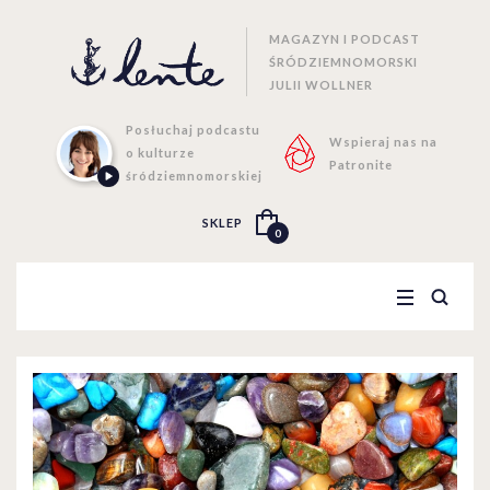
MAGAZYN I PODCAST
ŚRÓDZIEMNOMORSKI
JULII WOLLNER
Posłuchaj podcastu
Wspieraj nas na
o kulturze
Patronite
śródziemnomorskiej
SKLEP
0