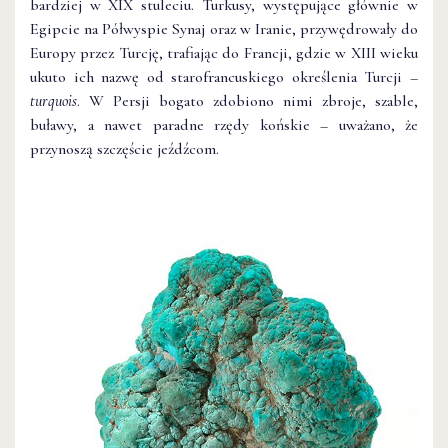
bardziej w XIX stuleciu. Turkusy, występujące głównie w
Egipcie na Półwyspie Synaj oraz w Iranie, przywędrowały do
Europy przez Turcję, trafiając do Francji, gdzie w XIII wieku
ukuto ich nazwę od starofrancuskiego określenia Turcji –
turquois
. W Persji bogato zdobiono nimi zbroje, szable,
buławy, a nawet paradne rzędy końskie – uważano, że
przynoszą szczęście jeźdźcom.