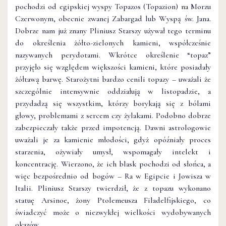
pochodzi od egipskiej wyspy Topazos (Topazion) na Morzu
Czerwonym, obecnie zwanej Zabargad lub Wyspą św. Jana.
Dobrze nam już znany Pliniusz Starszy używał tego terminu
do określenia żółto-zielonych kamieni, współcześnie
nazywanych perydotami. Wkrótce określenie “topaz”
przyjęło się względem większości kamieni, które posiadały
żółtawą barwę. Starożytni bardzo cenili topazy – uważali że
szczególnie intensywnie oddziałują w listopadzie, a
przydadzą się wszystkim, którzy borykają się z bólami
głowy, problemami z sercem czy żylakami. Podobno dobrze
zabezpieczały także przed impotencją. Dawni astrologowie
uważali je za kamienie młodości, gdyż opóźniały proces
starzenia, ożywiały umysł, wspomagały intelekt i
koncentrację. Wierzono, że ich blask pochodzi od słońca, a
więc bezpośrednio od bogów – Ra w Egipcie i Jowisza w
Italii. Pliniusz Starszy twierdził, że z topazu wykonano
statuę Arsinoe, żony Ptolemeusza Filadelfijskiego, co
świadczyć może o niezwykłej wielkości wydobywanych
okazów.