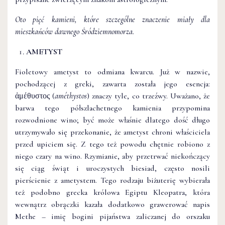
Oto pięć kamieni, które szczególne znaczenie miały dla
mieszkańców dawnego Śródziemnomorza.
AMETYST
Fioletowy ametyst to odmiana kwarcu. Już w nazwie,
pochodzącej z greki, zawarta została jego esencja:
ἀμέθυστος (
améthystos
) znaczy tyle, co trzeźwy. Uważano, że
barwa tego półszlachetnego kamienia przypomina
rozwodnione wino; być może właśnie dlatego dość długo
utrzymywało się przekonanie, że ametyst chroni właściciela
przed upiciem się. Z tego też powodu chętnie robiono z
niego czary na wino. Rzymianie, aby przetrwać niekończący
się ciąg świąt i uroczystych biesiad, często nosili
pierścienie z ametystem. Tego rodzaju biżuterię wybierała
też podobno grecka królowa Egiptu Kleopatra, która
wewnątrz obrączki kazała dodatkowo grawerować napis
Methe – imię bogini pijaństwa zaliczanej do orszaku