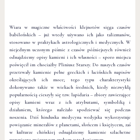
Wiara w magiczne właściwości klejnotów sięga czasów
babilońskich – już wtedy używano ich jako talizmanów,
stosowano w praktykach astrologicznych i medycznych. W
niejednym uczonym piśmie z czasów późniejszych również
odnajdziemy opisy kamieni i ich własności – sporo miejsca
poświęcił im chociażby Pliniusz Starszy. Do naszych czasów
przetrwały kamienie pełne greckich i łacińskich napisów
określających ich moce; tego typu charakterystyki
dokonywano także w wiekach średnich, kiedy niezwykłą
popularnością cieszyły się tzw. lapidaria – zbiory zawierające
opisy kamieni wraz z ich atrybutami, symboliką i
działaniem, którego należało spodziewać się podczas
noszenia. Dziś hinduska medycyna wedyjska wykorzystuje
powiązanie minerałów z planetami, słońcem i księżycem, zaś
w kulturze chińskiej odnajdziemy kamienie szlachetne
przypisane zwierzęcym znakom astrologicznym.