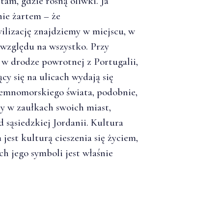
am, gdzie rosną oliwki. Ja
ie żartem – że
lizację znajdziemy w miejscu, w
 względu na wszystko. Przy
 w drodze powrotnej z Portugalii,
cy się na ulicach wydają się
iemnomorskiego świata, podobnie,
cy w zaułkach swoich miast,
d sąsiedzkiej Jordanii. Kultura
est kulturą cieszenia się życiem,
ch jego symboli jest właśnie