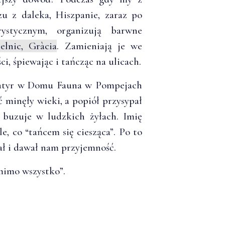
 z daleka, Hiszpanie, zaraz po
rystycznym, organizują barwne
elnic, Gràcia
. Zamieniają je we
ci, śpiewając i tańcząc na ulicach.
 satyr w Domu Fauna w Pompejach
ć minęły wieki, a popiół przysypał
e buzuje w ludzkich żyłach. Imię
e, co “tańcem się ciesząca”. Po to
ał i dawał nam przyjemność.
“mimo wszystko”.