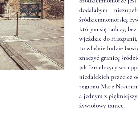
Śródziemnomorze jest t
dodałabym – niezupełn
śródziemnomorską cywi
którym się tańczy, bez
wjeździe do Hiszpanii,
to właśnie ludzie bawią
znaczyć granicę śródz
jak Izraelczycy wirują
niedalekich przecież o
regionu Mare Nostrum j
a jednym z piękniejszy
żywiołowy taniec.