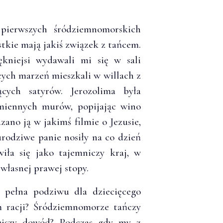
pierwszych śródziemnomorskich
stkie mają jakiś związek z tańcem.
ękniejsi wydawali mi się w sali
ych marzeń mieszkali w willach z
cych satyrów. Jerozolima była
miennych murów, popijając wino
ano ją w jakimś filmie o Jezusie,
urodziwe panie nosiły na co dzień
iła się jako tajemniczy kraj, w
własnej prawej stopy.
 pełna podziwu dla dziecięcego
m racji? Śródziemnomorze tańczy
iejszy dowód? Podczas gdy my z