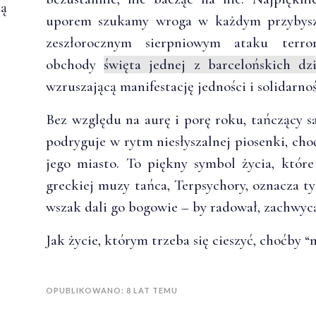
ką
uporem szukamy wroga w każdym przybyszu
zeszłorocznym sierpniowym ataku terro
.
obchody
święta jednej z barcelońskich dzi
wzruszającą manifestację jedności i solidarnoś
Bez względu na aurę i porę roku, tańczący
podryguje w rytm niesłyszalnej piosenki, cho
jego miasto. To piękny symbol życia, któr
greckiej muzy tańca, Terpsychory, oznacza tyl
wszak dali go bogowie – by radował, zachwyc
Jak życie, którym trzeba się cieszyć, choćby 
OPUBLIKOWANO: 8 LAT TEMU