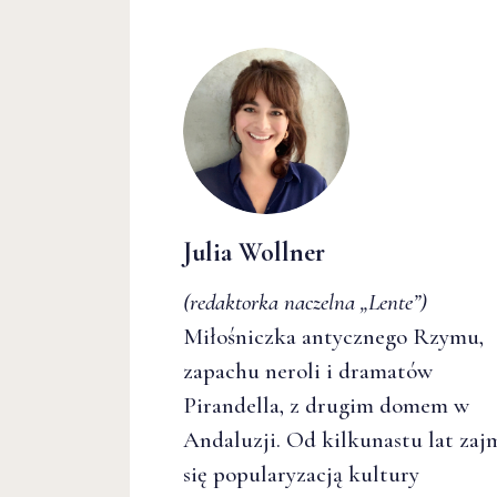
Julia Wollner
(redaktorka naczelna
„Lente”
)
Miłośniczka antycznego Rzymu,
zapachu neroli i dramatów
Pirandella, z drugim domem w
Andaluzji. Od kilkunastu lat zaj
się popularyzacją kultury