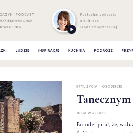
GAZYN I PODCAST
Posłuchaj podcastu
ÓDZIEMNOMORSKI
o kulturze
II WOLLNER
śródziemnomorskiej
ĄŻKI
LUDZIE
INSPIRACJE
KUCHNIA
PODRÓŻE
PRZY
STYL ŻYCIA
OSOBIŚCIE
Tanecznym
JULIA WOLLNER
Braudel pisał, że, w d