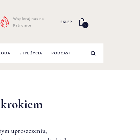
Wspieraj nas na
SKLEP
0
Patronite
RODA
STYL ŻYCIA
PODCAST
 krokiem
użym uproszczeniu,