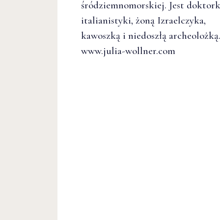
śródziemnomorskiej. Jest doktor
italianistyki, żoną Izraelczyka,
kawoszką i niedoszłą archeolożką
www.julia-wollner.com