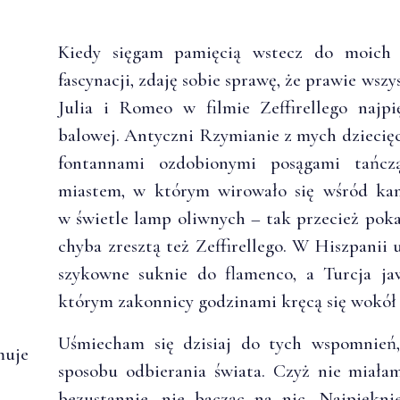
Kiedy sięgam pamięcią wstecz do moich 
fascynacji, zdaję sobie sprawę, że prawie wszy
Julia i Romeo w filmie Zeffirellego najpi
balowej. Antyczni Rzymianie z mych dziecięc
fontannami ozdobionymi posągami tańczą
miastem, w którym wirowało się wśród ka
w świetle lamp oliwnych – tak przecież pokaz
chyba zresztą też Zeffirellego. W Hiszpanii 
szykowne suknie do flamenco, a Turcja jaw
którym zakonnicy godzinami kręcą się wokół 
Uśmiecham się dzisiaj do tych wspomnień,
muje
sposobu odbierania świata. Czyż nie miała
bezustannie, nie bacząc na nic. Najpiękn