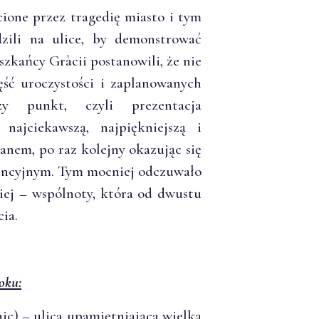
cione przez tragedię miasto i tym
zili na ulice, by demonstrować
szkańcy Gràcii postanowili, że nie
ęść uroczystości i zaplanowanych
zy punkt, czyli prezentacja
najciekawszą, najpiękniejszą i
lanem, po raz kolejny okazując się
encyjnym. Tym mocniej odczuwało
kiej – wspólnoty, która od dwustu
ia.
oku:
ic) – ulica upamiętniająca wielką