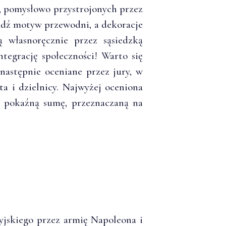
y, pomysłowo przystrojonych przez
ądź motyw przewodni, a dekoracje
własnoręcznie przez sąsiedzką
tegrację społeczności! Warto się
 następnie oceniane przez jury, w
a i dzielnicy. Najwyżej oceniona
z pokaźną sumę, przeznaczaną na
yjskiego przez armię Napoleona i