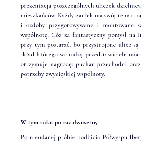
prezentacja poszczególnych uliczek dzielnic
mieszkańców. Każdy zaułek ma swój temat b
i ozdoby przygotowywane i montowane są 
wspólnotę. Cóż za fantastyczny pomysł na in
przy tym postarać, bo przystrojone ulice są
skład którego wchodzą przedstawiciele miast
otrzymuje nagrodę: puchar przechodni ora
potrzeby zwycięskiej wspólnoty.
W tym roku po raz dwusetny
Po nieudanej próbie podbicia Półwyspu Iber