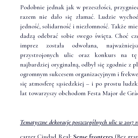
Podobnie jednak jak w przeszłości, przygnie
razem nie dało się złamać. Ludzie wychod
jedność, solidarność i niezłomność. Także mie
dadzą odebrać sobie swego święta. Choć cz
imprez została odwołana, najważniejs
przystrojonych ulic oraz konkurs na tę 
najbardziej oryginalną, odbył się zgodnie z p
ogromnym sukcesem organizacyjnym i frekw
się atmosferę sąsiedzkiej – i po prostu ludz
lat towarzyszy obchodom Festa Major de Gràc
Tematyczne dekoracje poszczególnych ulic w 2017 r
carrer Ciudad Real:
Sense fronteres
(Bez gran