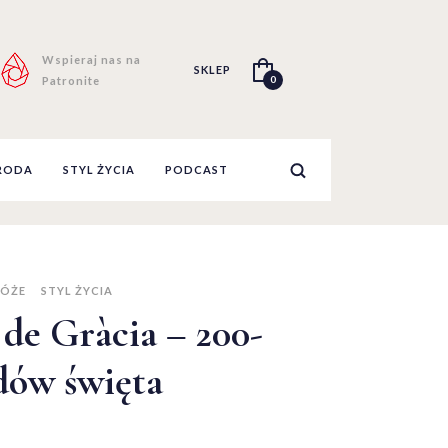
Wspieraj nas na
SKLEP
0
Patronite
RODA
STYL ŻYCIA
PODCAST
ÓŻE
STYL ŻYCIA
 de Gràcia – 200-
dów święta