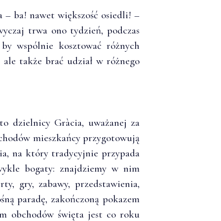
a – ba! nawet większość osiedli! –
wyczaj trwa ono tydzień, podczas
, by wspólnie kosztować różnych
 ale także brać udział w różnego
to dzielnicy Gràcia, uważanej za
obchodów mieszkańcy przygotowują
a, na który tradycyjnie przypada
wykle bogaty: znajdziemy w nim
ty, gry, zabawy, przedstawienia,
łośną paradę, zakończoną pokazem
em obchodów święta jest co roku