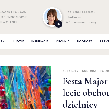
GAZYN I PODCAST
Posłuchaj podcastu
ÓDZIEMNOMORSKI
o kulturze
II WOLLNER
śródziemnomorskiej
ĄŻKI
LUDZIE
INSPIRACJE
KUCHNIA
PODRÓŻE
PRZY
ARTYKUŁY
KULTURA
PODR
Festa Major
lecie obcho
dzielnicy