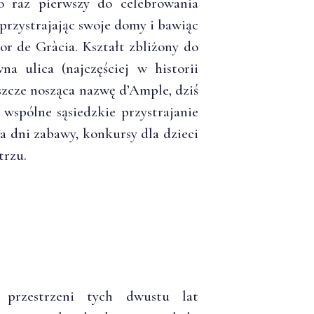
po raz pierwszy do celebrowania
 przystrajając swoje domy i bawiąc
or de Gràcia. Kształt zbliżony do
a ulica (najczęściej w historii
szcze nosząca nazwę d’Ample, dziś
wspólne sąsiedzkie przystrajanie
a dni zabawy, konkursy dla dzieci
trzu.
przestrzeni tych dwustu lat