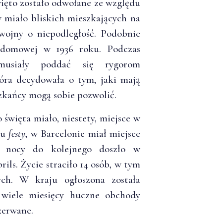
więto zostało odwołane ze względu
 miało bliskich mieszkających na
 wojny o niepodległość. Podobnie
 domowej w 1936 roku. Podczas
musiały poddać się rygorom
óra decydowała o tym, jaki mają
szkańcy mogą sobie pozwolić.
święta miało, niestety, miejsce w
iu
festy
, w Barcelonie miał miejsce
ej nocy do kolejnego doszło w
s. Życie straciło 14 osób, w tym
nych. W kraju ogłoszona została
 wiele miesięcy huczne obchody
zerwane.