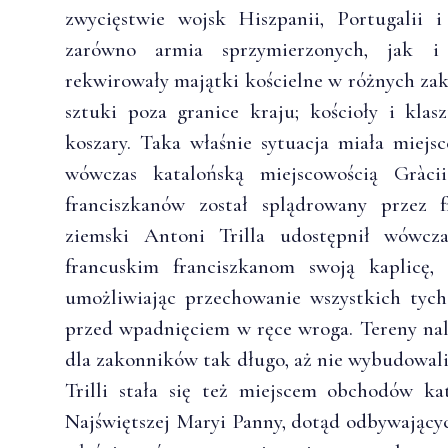
zwycięstwie wojsk Hiszpanii, Portugalii i
zarówno armia sprzymierzonych, jak i 
rekwirowały majątki kościelne w różnych zak
sztuki poza granice kraju; kościoły i kla
koszary. Taka właśnie sytuacja miała miejs
wówczas katalońską miejscowością Gràcii
franciszkanów został splądrowany przez f
ziemski Antoni Trilla udostępnił wówcz
francuskim franciszkanom swoją kaplicę, 
umożliwiając przechowanie wszystkich tych
przed wpadnięciem w ręce wroga. Tereny nale
dla zakonników tak długo, aż nie wybudowali
Trilli stała się też miejscem obchodów ka
Najświętszej Maryi Panny, dotąd odbywającyc