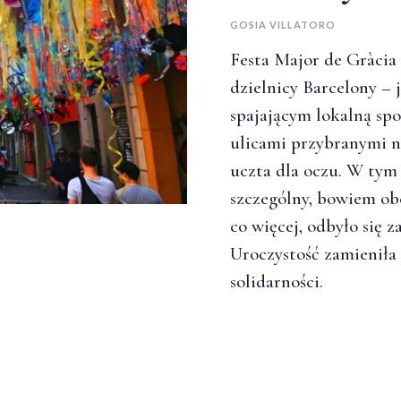
GOSIA VILLATORO
Festa Major de Gràcia 
dzielnicy Barcelony –
spajającym lokalną spo
ulicami przybranymi n
uczta dla oczu. W tym
szczególny, bowiem ob
co więcej, odbyło się 
Uroczystość zamieniła 
solidarności.