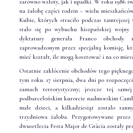
zarówno wzloty, jak i upadki. W roku 1986 ś
na żałobę części rodzin – wielu mieszkańców
Kubie, których straciło podczas tamtejszej
stało się po wybuchu hiszpańskiej wojny
dyktatury generała Franco obchody 
zaprowadzonym przez specjalną komisję, kt
mieć kształt, ile mogą kosztować i na co mie
Ostatnie zakłócenie obchodów tego pięknego 
tym roku. 17 sierpnia, dwa dni po rozpoczęc
zamach terrorystyczny; jeszcze tej sam
podbarcelońskim kurorcie nadmorskim Cambril
małe dzieci, a kilkadziesiąt zostało ran
trzydniowa żałoba. Przygotowywane przez
dwusetlecia Festa Major de Gràcia zostały pr