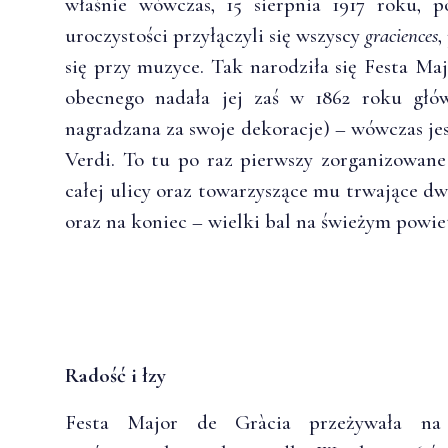
właśnie wówczas, 15 sierpnia 1917 roku, 
uroczystości przyłączyli się wszyscy
graciences
,
się przy muzyce. Tak narodziła się Festa Maj
obecnego nadała jej zaś w 1862 roku główn
nagradzana za swoje dekoracje) – wówczas je
Verdi. To tu po raz pierwszy zorganizowane 
całej ulicy oraz towarzyszące mu trwające dw
oraz na koniec – wielki bal na świeżym powie
Radość i łzy
Festa Major de Gràcia przeżywała na 