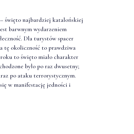
– święto najbardziej katalońskiej
 jest barwnym wydarzeniem
łeczność. Dla turystów spacer
a tę okoliczność to prawdziwa
 roku to święto miało charakter
chodzone było po raz dwusetny;
zaraz po ataku terrorystycznym.
się w manifestację jedności i