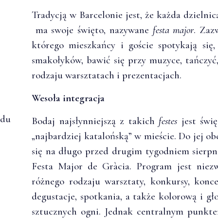
Tradycją w Barcelonie jest, że każda dzielnic
ma swoje święto, nazywane
festa major
. Zaz
którego mieszkańcy i goście spotykają się
smakołyków, bawić się przy muzyce, tańczyć,
rodzaju warsztatach i prezentacjach.
Wesoła integracja
odu
Bodaj najsłynniejszą z takich
festes
jest świę
„najbardziej katalońską” w mieście. Do jej 
się na długo przed drugim tygodniem sierpni
Festa Major de Gràcia. Program jest niez
różnego rodzaju warsztaty, konkursy, koncer
degustacje, spotkania, a także kolorową i g
sztucznych ogni. Jednak centralnym punkt