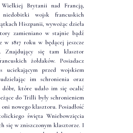
 Wielkiej Brytanii nad Francją,
niedobitki wojsk francuskich
ątkach Hiszpanii, wywożąc dzieła
sztory zamieniano w stajnie bądź
ce w 1817 roku w będącej jeszcze
. Znajdujący się tam klasztor
rancuskich żołdaków. Posiadacz
as uciekającym przed wojskiem
udzielając im schronienia oraz
 dóbr, które udało im się ocalić
żące do Trilli były schronieniem
 oni nowego klasztoru. Posiadłość
tolickiego święta Wniebowzięcia
h się w zniszczonym klasztorze. I