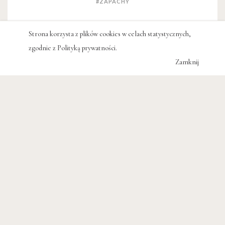
#ZAPACHY
Strona korzysta z plików cookies w celach statystycznych,
POWIĄZANE WPISY
zgodnie z
Polityką prywatności
.
Zamknij
ARTYKUŁY
Kraina zachodzącego słońca, czyli
L’Occitane Terre de Lumière