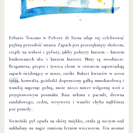
Erbario Toscano w Polvere di Siena zdaje się celebrować
piękną przeszłość miasta. Zapach jest przesiąknięty słońcem,
ciepły na wskroś i pylisty, jakby pokryty kurzem – kurzem
brukowanych ulic i kurzem historii. Nuty są zwodnicze.
Bergamota, pieprz i żywica elemi w otwarciu zapowiadają
zapach świdrujący w nosie, rześki. Bukiet kwiatów w sercu
(
róża
, konwalia, goździk) doprawiony gałką muszkatołową i
wanilią sugeruje pełną, może nieco nawet wilgotną woń o
przyprawowym posmaku. Baza utkana z paczuli, drewna
sandałowego, cedru, wetywerii i wanilii chyba najbliższa
jest prawdy…
Sieneński pył opada na skórę miękko, otula ją niczym szal
nakładany na nagie ramiona letnim wieczorem. Ten aromat