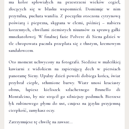
ma kolor spłowiałych na przestrzeni wieków cegieł,
złocących się w blasku wspomnień. Dominuje w nim
przytulna, puchata wanilia. Z początku otoczona cytrynową
poświatą i pieprzna, skąpana w elemi, później – nabiera
korzennych, chwilami ziemistych niuansów za sprawą gałki
muszkatołowej. W finalnej fazie Polvere di Siena gdzieś w
tle chropowata paczula przeplata się z tłustym, kremowym
sandałowcem.
Oto moment uchwycony na fotografii. Siedzisz w maleńkiej
kawiarni z widokiem na zapierającą dech w piersiach
panoramę Sieny. Upalny dzień powoli dobiega końca, świat
przybrał ciepłe, stłumione barwy. Wiatr unosi kraciasty
obrus, łapiesz kieliszek szlachetnego Brunello di
Montalcino, by nie strącił go silniejszy podmuch. Bierzesz
łyk rubinowego płynu do ust, czujesz na języku przyjemną
cierpkość, zamykasz oczy.
Zatrzymujesz tę chwilę na zawsze…