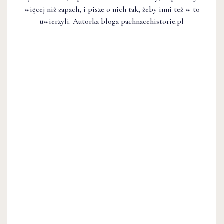
więcej niż zapach, i pisze o nich tak, żeby inni też w to
uwierzyli. Autorka bloga pachnacehistorie.pl