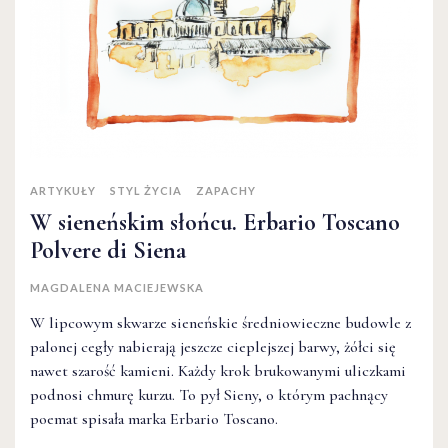
ARTYKUŁY
STYL ŻYCIA
ZAPACHY
W sieneńskim słońcu. Erbario Toscano
Polvere di Siena
MAGDALENA MACIEJEWSKA
W lipcowym skwarze sieneńskie średniowieczne budowle z
palonej cegły nabierają jeszcze cieplejszej barwy, żółci się
nawet szarość kamieni. Każdy krok brukowanymi uliczkami
podnosi chmurę kurzu. To pył Sieny, o którym pachnący
poemat spisała marka Erbario Toscano.