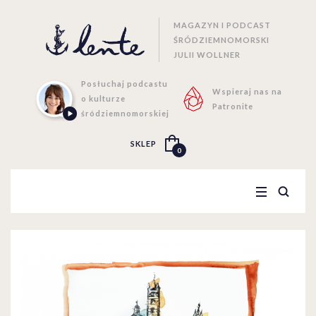
MAGAZYN I PODCAST
ŚRÓDZIEMNOMORSKI
JULII WOLLNER
Posłuchaj podcastu
Wspieraj nas na
o kulturze
Patronite
śródziemnomorskiej
SKLEP
0