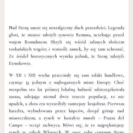
Nad Sieną unosi się nostalgiczny duch przeszłości. Legenda
głosi, że miasto założyli synowie Remusa, uciekając przed
wujem Romulusem. Skryli się wśród zalanych słońcem
toskańskich wzgórz i wznieśli zamek, by się tam schronić.
Ze źródeł historycznych wynika jednak, że Sienę założyli
Etruskowie.
W XII i XIII wieku przecinały się tam szlaki handlowe,
czyniąc ją jednym z najbogatszych miast Europy. Choć
niespełna sto lat później lokalną ludność zdziesiątkowała
zaraza, zabijając niemal dwie trzecie populacji, to nie
upadek, a złota era wyrzeźbiły tamtejszy krajobraz. Pierwsza
katedra, wybudowana przez kupców, dotąd góruje nad
miasteczkiem, a rynek w kształcie muszli – Piazza del
Campo – wciąż zachwyca. Mówi się, że to najpiękniejszy
rynek w całych Włoszech. W 1995 roku centrum Sieny