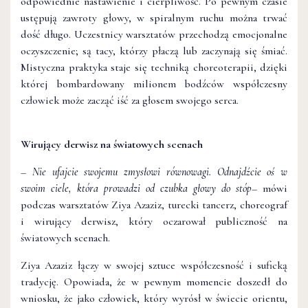
odpowiednie nastawienie i cierpliwość. Po pewnym czasie
ustępują zawroty głowy, w spiralnym ruchu można trwać
dość długo. Uczestnicy warsztatów przechodzą emocjonalne
oczyszczenie; są tacy, którzy płaczą lub zaczynają się śmiać.
Mistyczna praktyka staje się techniką choreoterapii, dzięki
której bombardowany milionem bodźców współczesny
człowiek może zacząć iść za głosem swojego serca.
Wirujący derwisz na światowych scenach
–
Nie ufajcie swojemu zmysłowi równowagi. Odnajdźcie oś w
swoim ciele, która prowadzi od czubka głowy do stóp
– mówi
podczas warsztatów Ziya Azaziz, turecki tancerz, choreograf
i wirujący derwisz, który oczarował publiczność na
światowych scenach.
Ziya Azaziz łączy w swojej sztuce współczesność i suficką
tradycję. Opowiada, że w pewnym momencie doszedł do
wniosku, że jako człowiek, który wyrósł w świecie orientu,