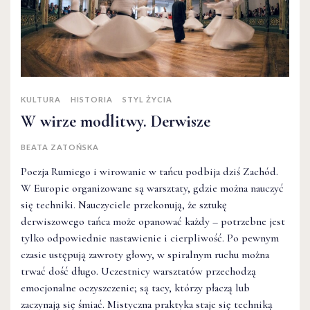
KULTURA
HISTORIA
STYL ŻYCIA
W wirze modlitwy. Derwisze
BEATA ZATOŃSKA
Poezja Rumiego i wirowanie w tańcu podbija dziś Zachód.
W Europie organizowane są warsztaty, gdzie można nauczyć
się techniki. Nauczyciele przekonują, że sztukę
derwiszowego tańca może opanować każdy – potrzebne jest
tylko odpowiednie nastawienie i cierpliwość. Po pewnym
czasie ustępują zawroty głowy, w spiralnym ruchu można
trwać dość długo. Uczestnicy warsztatów przechodzą
emocjonalne oczyszczenie; są tacy, którzy płaczą lub
zaczynają się śmiać. Mistyczna praktyka staje się techniką