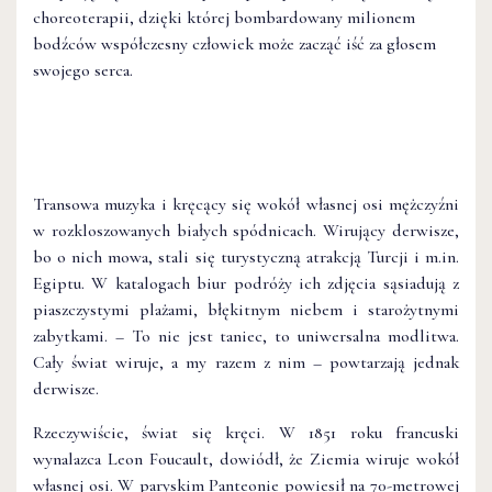
choreoterapii, dzięki której bombardowany milionem
bodźców współczesny człowiek może zacząć iść za głosem
swojego serca.
Transowa muzyka i kręcący się wokół własnej osi mężczyźni
w rozkloszowanych białych spódnicach. Wirujący derwisze,
bo o nich mowa, stali się turystyczną atrakcją Turcji i m.in.
Egiptu. W katalogach biur podróży ich zdjęcia sąsiadują z
piaszczystymi plażami, błękitnym niebem i starożytnymi
zabytkami. – To nie jest taniec, to uniwersalna modlitwa.
Cały świat wiruje, a my razem z nim – powtarzają jednak
derwisze.
Rzeczywiście, świat się kręci. W 1851 roku francuski
wynalazca Leon Foucault, dowiódł, że Ziemia wiruje wokół
własnej osi. W paryskim Panteonie powiesił na 70-metrowej