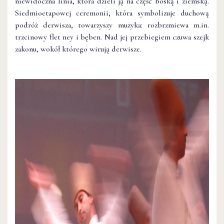
niewidoczna linia, która dzieli ją na część boską i ziemską.
Siedmioetapowej ceremonii, która symbolizuje duchową
podróż derwisza, towarzyszy muzyka: rozbrzmiewa m.in.
trzcinowy flet ney i bęben. Nad jej przebiegiem czuwa szejk
zakonu, wokół którego wirują derwisze.