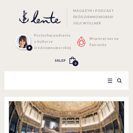
MAGAZYN I PODCAST
ŚRÓDZIEMNOMORSKI
JULII WOLLNER
Posłuchaj podcastu
Wspieraj nas na
o kulturze
Patronite
śródziemnomorskiej
SKLEP
0