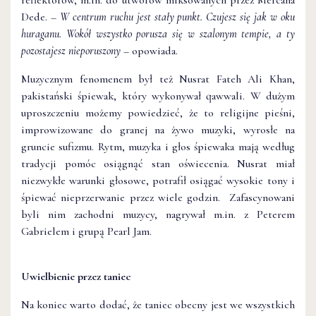
reflektorów, m.in. do utworów miksowanych przez Mercana
Dede. –
W centrum ruchu jest stały punkt. Czujesz się jak w oku
huraganu. Wokół wszystko porusza się w szalonym tempie, a ty
pozostajesz nieporuszony
– opowiada.
Muzycznym fenomenem był też Nusrat Fateh Ali Khan,
pakistański śpiewak, który wykonywał qawwali. W dużym
uproszczeniu możemy powiedzieć, że to religijne pieśni,
improwizowane do granej na żywo muzyki, wyrosłe na
gruncie sufizmu. Rytm, muzyka i głos śpiewaka mają według
tradycji pomóc osiągnąć stan oświecenia. Nusrat miał
niezwykłe warunki głosowe, potrafił osiągać wysokie tony i
śpiewać nieprzerwanie przez wiele godzin. Zafascynowani
byli nim zachodni muzycy, nagrywał m.in. z Peterem
Gabrielem i grupą Pearl Jam.
Uwielbienie przez taniec
Na koniec warto dodać, że taniec obecny jest we wszystkich