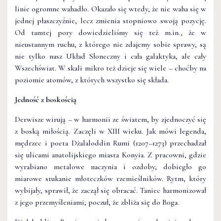
linie ogromne wahadło. Okazało się wtedy, że nie waha się w
jednej płaszczyźnie, lecz zmienia stopniowo swoją pozycję.
Od tamtej pory dowiedzieliśmy się też m.in., że w
nieustannym ruchu, z którego nie zdajemy sobie sprawy, są
nie tylko nasz Układ Słoneczny i cała galaktyka, ale cały
Wszechświat. W skali mikro też dzieje się wiele – choćby na
poziomie atomów, z których wszystko się składa.
Jedność z boskością
Derwisze wirują – w harmonii ze światem, by zjednoczyć się
z boską miłością. Zaczęli w XIII wieku. Jak mówi legenda,
mędrzec i poeta Dżalaloddin Rumi (1207–1273) przechadzał
się ulicami anatolijskiego miasta Konyia. Z pracowni, gdzie
wyrabiano metalowe naczynia i ozdoby, dobiegło go
miarowe stukanie młoteczków rzemieślników. Rytm, który
wybijały, sprawił, że zaczął się obracać. Taniec harmonizował
z jego przemyśleniami; poczuł, że zbliża się do Boga.