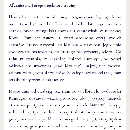
Afganistan, Turcja i tęsknota trzciny
Urodził się na terenie obecnego Afganistanu. Jego językiem
ojczystym był perski. Gdy miał kilka lat, jego rodzina
uciekła przed mongolską inwazją i zamieszkała w tureckiej
Konyi. Tam też nauczał i zmarł otoczony czcią swoich
uczniów, którzy nazywali go Maulana – nasz pan. Jego ciało
spoczywa w mauzoleum, do którego pielgrzymują wierni. Co
roku 17 grudnia, w rocznicę śmierci Rumiego, w Konyi
odbywa się uroczysta „noc Maulany”, największe święto
zakonu wirujących derwiszów. Z całego świata ściągają tam
wtedy pielgrzymi i zakonnicy.
Mauzoleum odwiedzają też tłumnie wielbiciele twórczości
Rumiego. Zostawił wszak po sobie ok. 5 tysięcy luźnych
utworów poetyckich oraz ogromne dzieło
Masnawi
– liczący
sobie ok. 25 tysięcy dwuwierszy traktat mistyczny. Otwiera
go słynna smutna pieśń trzcinowego fletu (ney), który tęskni
za czasem, gdy jeszcze rósł nad jeziorem, otoczony innymi