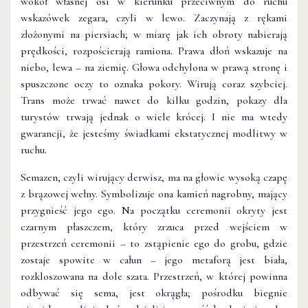
wokół własnej osi w kierunku przeciwnym do ruchu
wskazówek zegara, czyli w lewo. Zaczynają z rękami
złożonymi na piersiach; w miarę jak ich obroty nabierają
prędkości, rozpościerają ramiona. Prawa dłoń wskazuje na
niebo, lewa – na ziemię. Głowa odchylona w prawą stronę i
spuszczone oczy to oznaka pokory. Wirują coraz szybciej.
Trans może trwać nawet do kilku godzin, pokazy dla
turystów trwają jednak o wiele krócej. I nie ma wtedy
gwarancji, że jesteśmy świadkami ekstatycznej modlitwy w
ruchu.
Semazen, czyli wirujący derwisz, ma na głowie wysoką czapę
z brązowej wełny. Symbolizuje ona kamień nagrobny, mający
przygnieść jego ego. Na początku ceremonii okryty jest
czarnym płaszczem, który zrzuca przed wejściem w
przestrzeń ceremonii – to zstąpienie ego do grobu, gdzie
zostaje spowite w całun – jego metaforą jest biała,
rozkloszowana na dole szata. Przestrzeń, w której powinna
odbywać się sema, jest okrągła; pośrodku biegnie