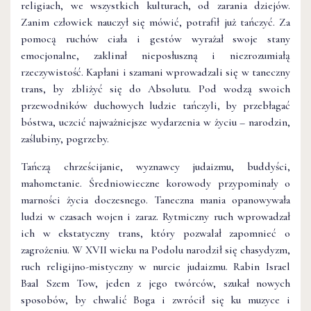
religiach, we wszystkich kulturach, od zarania dziejów.
Zanim człowiek nauczył się mówić, potrafił już tańczyć. Za
pomocą ruchów ciała i gestów wyrażał swoje stany
emocjonalne, zaklinał nieposłuszną i niezrozumiałą
rzeczywistość. Kapłani i szamani wprowadzali się w taneczny
trans, by zbliżyć się do Absolutu. Pod wodzą swoich
przewodników duchowych ludzie tańczyli, by przebłagać
bóstwa, uczcić najważniejsze wydarzenia w życiu – narodzin,
zaślubiny, pogrzeby.
Tańczą chrześcijanie, wyznawcy judaizmu, buddyści,
mahometanie. Średniowieczne korowody przypominały o
marności życia doczesnego. Taneczna mania opanowywała
ludzi w czasach wojen i zaraz. Rytmiczny ruch wprowadzał
ich w ekstatyczny trans, który pozwalał zapomnieć o
zagrożeniu. W XVII wieku na Podolu narodził się chasydyzm,
ruch religijno-mistyczny w nurcie judaizmu. Rabin Israel
Baal Szem Tow, jeden z jego twórców, szukał nowych
sposobów, by chwalić Boga i zwrócił się ku muzyce i