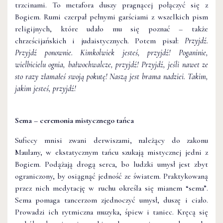
trzcinami. To metafora duszy pragnącej połączyć się z
Bogiem. Rumi czerpał pełnymi garściami z wszelkich pism
religijnych, które udało mu się poznać – także
chrześcijańskich i judaistycznych. Potem pisał:
Przyjdź.
Przyjdź ponownie. Kimkolwiek jesteś, przyjdź! Poganinie,
wielbicielu ognia, bałwochwalcze, przyjdź! Przyjdź, jeśli nawet ze
sto razy złamałeś swoją pokutę! Naszą jest brama nadziei. Takim,
jakim jesteś, przyjdź!
Sema – ceremonia mistycznego tańca
Suficcy mnisi zwani derwiszami, należący do zakonu
Maulany, w ekstatycznym tańcu szukają mistycznej jedni z
Bogiem. Podążają drogą serca, bo ludzki umysł jest zbyt
ograniczony, by osiągnąć jedność ze światem. Praktykowaną
przez nich medytację w ruchu określa się mianem “sema”.
Sema pomaga tancerzom zjednoczyć umysł, duszę i ciało.
Prowadzi ich rytmiczna muzyka, śpiew i taniec. Kręcą się