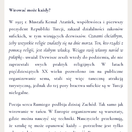
Wirować może każdy?
W 1925 r. Mustafa Kemal Atatürk, współtwórca i pierwszy
prezydent Republiki Turcji, zakazał działalności zakonów
sufickich, w tym wirujących derwiszów.
Czasami chciałbym,
żeby wszystkie religie znalazły się na dnie morza. Ten, kto rządzi z
pomocą religii, jest słabym władcą. Wciąga swój własny naród w
pułapkę
– uważał. Derwisze zeszli wtedy do podziemia, ale nie
zaprzestali swych praktyk religijnych. W latach
pięćdziesiątych XX wieku pozwolono im na publiczne
organizowanie sema, stali się więc taneczną atrakcją
turystyczną, jednak do tej pory bractwa sufickie są w Turcji
nielegalne.
Poezja serca Rumiego podbija dzisiaj Zachód. Tak samo jak
wirowanie w tańcu. W Europie organizowane są warsztaty,
gdzie można nauczyć się techniki. Nauczyciele przekonują,
że sztukę tę może opanować każdy – potrzebne jest tylko