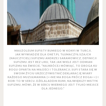
MAUZOLEUM SUFISTY RUMIEGO W KONYI W TURCJI.
JAK WYWIADZIE DLA ONET.PL TŁUMACZYŁ SZAJCH
(NAUCZYCIEL) SUFIZMU ANDRZEJ SARAMOWICZ, D
EFINICJI
SUFIZMU JEST BEZ LIKU, TAK JAK WIELE JEST ODMIAN
SUFIZMU NA ŚWIECIE. “NAJKRÓCEJ MÓWIĄC, TO DROGA KU
BOGU OPARTA NA MIŁOŚCI I TOLERANCJI. SUFI STARA SIĘ W
SWOIM ŻYCIU URZECZYWISTNIĆ DEKLARACJĘ WIARY
KAŻDEGO MUZUŁMANINA (>>NIE MA BOGA PRÓCZ BOGA<<) I
ROBI TO W SERCU. DŻELALADDIN RUMI, NAJWIĘKSZY MISTYK
SUFIZMU, MÓWI, ŻE W SERCU WIERNEGO JEST TYLKO MIEJSCE
DLA JEDNEGO.”