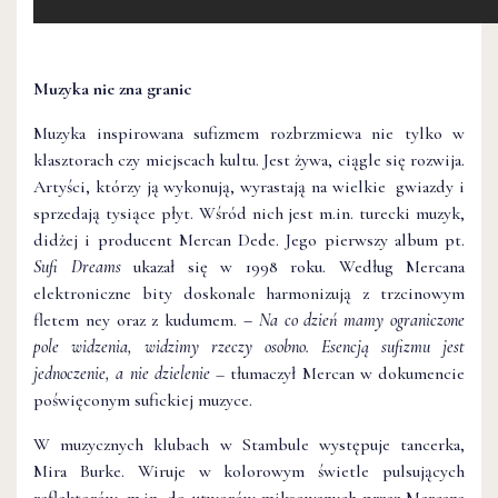
Muzyka nie zna granic
Muzyka inspirowana sufizmem rozbrzmiewa nie tylko w
klasztorach czy miejscach kultu. Jest żywa, ciągle się rozwija.
Artyści, którzy ją wykonują, wyrastają na wielkie gwiazdy i
sprzedają tysiące płyt. Wśród nich jest m.in. turecki muzyk,
didżej i producent Mercan Dede. Jego pierwszy album pt.
Sufi Dreams
ukazał się w 1998 roku. Według Mercana
elektroniczne bity doskonale harmonizują z trzcinowym
fletem ney oraz z kudumem.
– Na co dzień mamy ograniczone
pole widzenia, widzimy rzeczy osobno. Esencją sufizmu jest
jednoczenie, a nie dzielenie
– tłumaczył Mercan w dokumencie
poświęconym sufickiej muzyce.
W muzycznych klubach w Stambule występuje tancerka,
Mira Burke. Wiruje w kolorowym świetle pulsujących