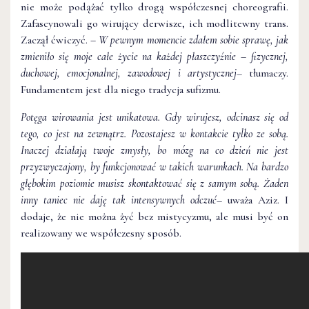
nie może podążać tylko drogą współczesnej choreografii.
Zafascynowali go wirujący derwisze, ich modlitewny trans.
Zaczął ćwiczyć.
– W pewnym momencie zdałem sobie sprawę, jak
zmieniło się moje całe życie na każdej płaszczyźnie – fizycznej,
duchowej, emocjonalnej, zawodowej i artystycznej
– tłumaczy.
Fundamentem jest dla niego tradycja sufizmu.
Potęga wirowania jest unikatowa. Gdy wirujesz, odcinasz się od
tego, co jest na zewnątrz. Pozostajesz w kontakcie tylko ze sobą.
Inaczej działają twoje zmysły, bo mózg na co dzień nie jest
przyzwyczajony, by funkcjonować w takich warunkach. Na bardzo
głębokim poziomie musisz skontaktować się z samym sobą. Żaden
inny taniec nie daję tak intensywnych odczuć
– uważa Aziz. I
dodaje, że nie można żyć bez mistycyzmu, ale musi być on
realizowany we współczesny sposób.