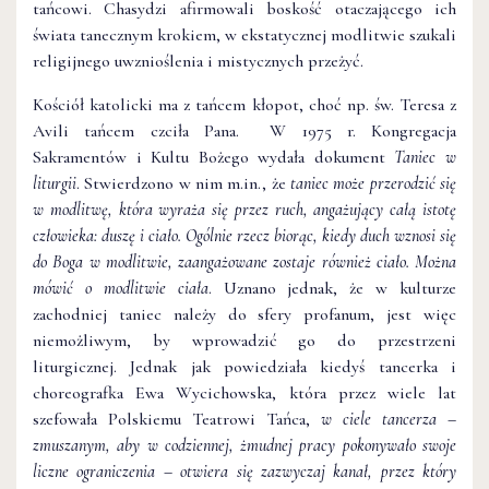
tańcowi. Chasydzi afirmowali boskość otaczającego ich
świata tanecznym krokiem, w ekstatycznej modlitwie szukali
religijnego uwznioślenia i mistycznych przeżyć.
Kościół katolicki ma z tańcem kłopot, choć np. św. Teresa z
Avili tańcem czciła Pana. W 1975 r. Kongregacja
Sakramentów i Kultu Bożego wydała dokument
Taniec w
liturgii
. Stwierdzono w nim m.in., że
taniec może przerodzić się
w modlitwę, która wyraża się przez ruch, angażujący całą istotę
człowieka: duszę i ciało. Ogólnie rzecz biorąc, kiedy duch wznosi się
do Boga w modlitwie, zaangażowane zostaje również ciało. Można
mówić o modlitwie ciała
. Uznano jednak, że w kulturze
zachodniej taniec należy do sfery profanum, jest więc
niemożliwym, by wprowadzić go do przestrzeni
liturgicznej. Jednak jak powiedziała kiedyś tancerka i
choreografka Ewa Wycichowska, która przez wiele lat
szefowała Polskiemu Teatrowi Tańca,
w ciele tancerza –
zmuszanym, aby w codziennej, żmudnej pracy pokonywało swoje
liczne ograniczenia – otwiera się zazwyczaj kanał, przez który