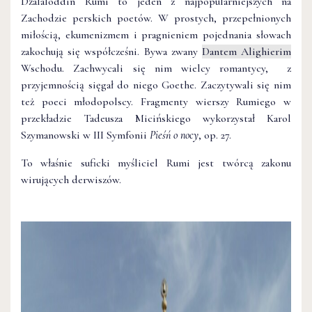
Dżalaloddin Rumi to jeden z najpopularniejszych na
Zachodzie perskich poetów. W prostych, przepełnionych
miłością, ekumenizmem i pragnieniem pojednania słowach
zakochują się współcześni. Bywa zwany
Dantem Alighierim
Wschodu. Zachwycali się nim wielcy romantycy, z
przyjemnością sięgał do niego Goethe. Zaczytywali się nim
też poeci młodopolscy. Fragmenty wierszy Rumiego w
przekładzie Tadeusza Micińskiego wykorzystał Karol
Szymanowski w III Symfonii
Pieśń o nocy
, op. 27.
To właśnie suficki myśliciel Rumi jest twórcą zakonu
wirujących derwiszów.