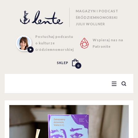
MAGAZYN I PODCAST
ŚRÓDZIEMNOMORSKI
JULII WOLLNER
Posłuchaj podcastu
Wspieraj nas na
o kulturze
Patronite
śródziemnomorskiej
SKLEP
0