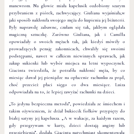
manewrom. Na głowie miała kapelusik ozdobiony szarym
przybraniem z piórek, zachwycający. Giuliana wyjaśniała,w
jaki sposób nakłoniła swojego męża do kupienia jej biżuterii.
Były naprawdę zabawne, czułam się tak, jakbym oglądała
magiczną sztuczkę. Zarówno Giuliana, jak i Camilla
opowiadały o swo­ich mężach tak, jak kiedyś mówiły o
prowadzących pensję zakonnicach, chwaliły się swoimi
podstępami, nawet w cał­kiem niewinnych sprawach, jak
zakup sukienki lub wybór miejsca na letni wypoczynek.
Giacinta twierdziła, że potrafiła nakłonić męża, by co
miesiąc dawał jej pieniądze na opłacenie rachunku za prąd,
choć przecież płaci sięgo co dwa miesiące. Luiza
odpowiadała na to, że lepiej zawyżać rachunki na dzieci.
„To jedyna bezpieczna metoda”, powiedziała ze śmiechem i
takim ożywieniem, że drżał bukiecik fiołków przypięty do
białej satyny jej kapelusza. „A w wakacje, za każdym razem,
gdy przegrywam w karty, dzieci dostają anginy lub
przeziębienia”, dodała. Giacinta natychmiast skomentowała: