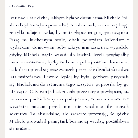
1 stycznia 1951
Jest noc i tak cicho, jakbym była w domu sama. Michele śpi,
ale odkąd zaczęłam prowadzić ten dziennik, zawsze się boję,
że tylko udaje i czeka, by mnie złapać na gorącym uczynku.
Piszę na kuchennym stole, obok położyłam kalendarz z
wydatkami domowymi, żeby zakryć nim zeszyt na wypadek,
gdyby Michele nagle wszedł do kuchni. Jeżeli przyłapałby
mnie na oszustwie, byłby to koniec pełnej zaufania harmonii,
na której opierał się nasz związek przez całe dwadzieścia dwa
lata małżeństwa. Pewnie lepiej by było, gdybym przyznała
się Michelemu do istnienia tego zeszytu i poprosiła, by go
nie czytał. Gdybym jednak została przez niego przyłapana, już
na zawsze podzieliłoby nas podejrzenie, że mam i może też
wcześniej miałam przed nim nie wiadomo ile innych
sekretów. To absurdalne, ale szczerze przyznaję, że gdyby
Michele prowadził pamiętnik bez mojej wiedzy, poczułabym
się urażona.