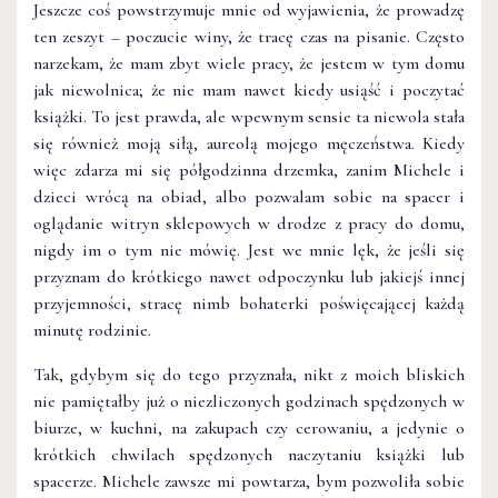
Jeszcze coś powstrzymuje mnie od wyjawienia, że prowadzę
ten zeszyt – poczucie winy, że tracę czas na pisanie. Często
narzekam, że mam zbyt wiele pracy, że jestem w tym domu
jak niewolnica; że nie mam nawet kiedy usiąść i poczytać
książki. To jest prawda, ale wpewnym sensie ta niewola stała
się również moją siłą, aureolą mojego męczeństwa. Kiedy
więc zdarza mi się półgodzinna drzemka, zanim Michele i
dzieci wrócą na obiad, albo pozwalam sobie na spacer i
oglądanie witryn sklepowych w drodze z pracy do domu,
nigdy im o tym nie mówię. Jest we mnie lęk, że jeśli się
przyznam do krótkiego nawet odpoczynku lub jakiejś innej
przyjemności, stracę nimb bohaterki poświęcającej każdą
minutę rodzinie.
Tak, gdybym się do tego przyznała, nikt z moich bliskich
nie pamiętałby już o niezliczonych godzinach spędzonych w
biurze, w kuchni, na zakupach czy cerowaniu, a jedynie o
krótkich chwilach spędzonych naczytaniu książki lub
spacerze. Michele zawsze mi powtarza, bym pozwoliła sobie