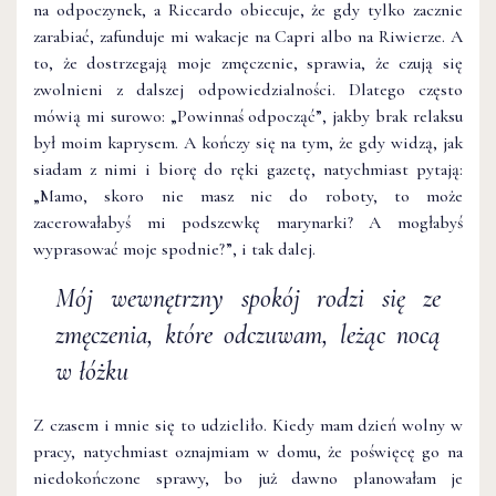
na odpoczynek, a Riccardo obiecuje, że gdy tylko zacznie
zarabiać, zafunduje mi wakacje na Capri albo na Riwierze. A
to, że dostrzegają moje zmęczenie, sprawia, że czują się
zwolnieni z dalszej odpowiedzialności. Dlatego często
mówią mi surowo: „Powinnaś odpocząć”, jakby brak relaksu
był moim kaprysem. A kończy się na tym, że gdy widzą, jak
siadam z nimi i biorę do ręki gazetę, natychmiast pytają:
„Mamo, skoro nie masz nic do roboty, to może
zacerowałabyś mi podszewkę marynarki? A mogłabyś
wyprasować moje spodnie?”, i tak dalej.
Mój wewnętrzny spokój rodzi się ze
zmęczenia, które odczuwam, leżąc nocą
w łóżku
Z czasem i mnie się to udzieliło. Kiedy mam dzień wolny w
pracy, natychmiast oznajmiam w domu, że poświęcę go na
niedokończone sprawy, bo już dawno planowałam je