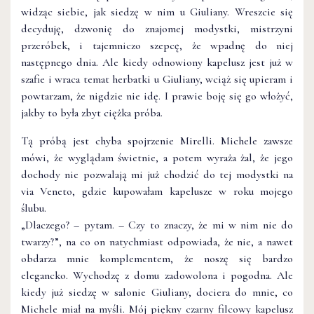
widząc siebie, jak siedzę w nim u Giuliany. Wreszcie się
decyduję, dzwonię do znajomej modystki, mistrzyni
przeróbek, i tajemniczo szepcę, że wpadnę do niej
następnego dnia. Ale kiedy odnowiony kapelusz jest już w
szafie i wraca temat herbatki u Giuliany, wciąż się upieram i
powtarzam, że nigdzie nie idę. I prawie boję się go włożyć,
jakby to była zbyt ciężka próba.
Tą próbą jest chyba spojrzenie Mirelli. Michele zawsze
mówi, że wyglądam świetnie, a potem wyraża żal, że jego
dochody nie pozwalają mi już chodzić do tej modystki na
via Veneto, gdzie kupowałam kapelusze w roku mojego
ślubu.
„Dlaczego? – pytam. – Czy to znaczy, że mi w nim nie do
twarzy?”, na co on natychmiast odpowiada, że nie, a nawet
obdarza mnie komplementem, że noszę się bardzo
elegancko. Wychodzę z domu zadowolona i pogodna. Ale
kiedy już siedzę w salonie Giuliany, dociera do mnie, co
Michele miał na myśli. Mój piękny czarny filcowy kapelusz