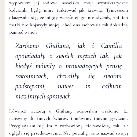
wypowiem jej rodowe nazwisko, moje arystokratyczne
koleżanki będą mnie traktować jak krewną. Tymczasem
okazywało się, że nigdy wcześniej go nie słyszały, ani ich
matki nie kojarzyły mojej, choć ona zachowała tak dokładną
pamięć o nich.
Zarówno Giuliana, jak i Camilla
opowiadały o swo­ich mężach tak, jak
kiedyś mówiły o prowadzących pensję
zakonnicach, chwaliły się swoimi
podstępami, nawet w cał­kiem
niewinnych sprawach
Również wczoraj u Giuliany odnosiłam wrażenie, że
należymy do innych światów i mówimy innymi językami.
Przy­glądałam się im z rozbawioną ciekawością, tak jak
ogląda się przedstawienie. Nie potrafię jasno nazwać swojej