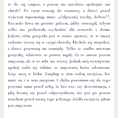
że źle się czujesz, a potem nie usiedzisz spokojnie ani
chwili”. Po czym wracają do rozmowy, a dzieci przed
wyjściem napominają mnie: „Odpocznij trochę, dobrze?”,
Riccardo kiwa mi groźnie palcem, jakby ostrzegał, żebym
tylko nie próbowała wychodzić dla rozrywki z domu.
Jedynie silna gorączka jest w stanie sprawić, że w naszej
rodzinie wierzy się w czyjąś chorobę. Michele się niepokoi,
a dzieci przynoszą mi oranżadę. Tylko że rzadko miewam
gorączkę, właściwie to prawie nigdy. Za to zawsze jestem
zmęczona, ale w to nikt nie wierzy. Jednak mój wewnętrzny
spokój rodzi się właśnie ze zmęczenia, które odczuwam,
leżąc nocą w łóżku. Znajduję w nim rodzaj szczęścia, koi
mnie on i w nim zasypiam. I chyba powinnam się do tego
przyznać sama przed sobą, że kto wie, czy deter­minacja, z
jaką bronię się przed odpoczynkiem, nie jest po prostu
strachem przed utratą tego jedynego źródła szczęścia, jakim
jest zmęczenie.