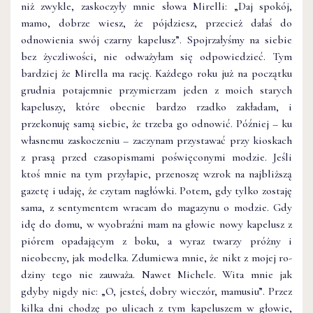
niż zwykle, zaskoczyły mnie słowa Mirelli: „Daj spokój,
mamo, dobrze wiesz, że pójdziesz, przecież dałaś do
odnowienia swój czarny kapelusz”. Spojrzałyśmy na siebie
bez życzliwości, nie odważyłam się odpowiedzieć. Tym
bardziej że Mirella ma rację. Każdego roku już na początku
grudnia potajemnie przymierzam jeden z moich starych
kapeluszy, które obecnie bar­dzo rzadko zakładam, i
przekonuję samą siebie, że trzeba go odnowić. Później – ku
własnemu zaskoczeniu – zaczynam przystawać przy kioskach
z prasą przed czasopismami poświęconymi modzie. Jeśli
ktoś mnie na tym przyłapie, przenoszę wzrok na najbliższą
gazetę i udaję, że czytam nagłówki. Potem, gdy tylko zostaję
sama, z sentymentem wracam do magazynu o modzie. Gdy
idę do domu, w wyobraźni mam na głowie nowy kapelusz z
piórem opadającym z boku, a wyraz twarzy próżny i
nieobecny, jak modelka. Zdumiewa mnie, że nikt z mojej ro­
dziny tego nie zauważa. Nawet Michele. Wita mnie jak
gdyby nigdy nic: „O, jesteś, dobry wieczór, mamusiu”. Przez
kilka dni chodzę po ulicach z tym kapeluszem w głowie,