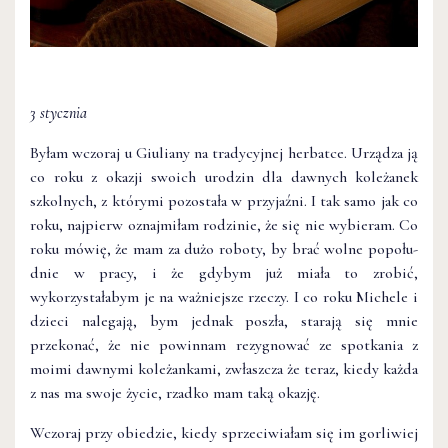
3 stycznia
Byłam wczoraj u Giuliany na tradycyjnej herbatce. Urządza ją
co roku z okazji swoich urodzin dla dawnych koleżanek
szkolnych, z którymi pozostała w przyjaźni. I tak samo jak co
roku, najpierw oznajmiłam rodzinie, że się nie wybieram. Co
roku mówię, że mam za dużo roboty, by brać wolne popołu­
dnie w pracy, i że gdybym już miała to zrobić,
wykorzystałabym je na ważniejsze rzeczy. I co roku Michele i
dzieci nalegają, bym jednak poszła, starają się mnie
przekonać, że nie powin­nam rezygnować ze spotkania z
moimi dawnymi koleżankami, zwłaszcza że teraz, kiedy każda
z nas ma swoje życie, rzadko mam taką okazję.
Wczoraj przy obiedzie, kiedy sprzeciwiałam się im gorliwiej