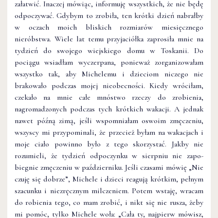
załatwić. Inaczej mówiąc, informuję wszystkich, że nie będę
odpoczywać. Gdybym to zrobiła, ten krótki dzień nabrałby
w oczach moich bliskich rozmiarów miesięcznego
nieróbstwa. Wiele lat temu przyjaciółka zaprosiła mnie na
tydzień do swojego wiejskiego domu w Toskanii. Do
pociągu wsiadłam wyczerpa­na, ponieważ zorganizowałam
wszystko tak, aby Michelemu i dzieciom niczego nie
brakowało podczas mojej nieobecności. Kiedy wróciłam,
czekało na mnie całe mnóstwo rzeczy do zrobienia,
nagromadzonych podczas tych krótkich wakacji. A jednak
nawet późną zimą, jeśli wspomniałam oswoim zmęczeniu,
wszyscy mi przypominali, że przecież byłam na wakacjach i
moje ciało powinno było z tego skorzystać. Jak­by nie
rozumieli, że tydzień odpoczynku w sierpniu nie zapo­
biegnie zmęczeniu w październiku. Jeśli czasami mówię „Nie
czuję się dobrze”, Michele i dzieci reagują krótkim, pełnym
szacunku i niezręcznym milczeniem. Potem wstaję, wracam
do robienia tego, co mam zrobić, i nikt się nie rusza, żeby
mi pomóc, tylko Michele woła: „Cała ty, najpierw mówisz,