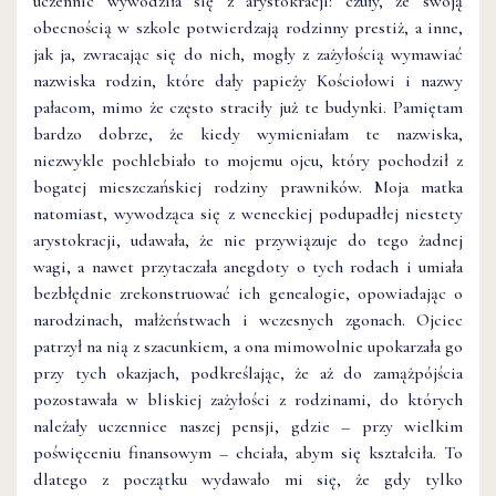
uczennic wywodziła się z arystokracji: czuły, że swoją
obecnością w szkole potwierdzają rodzinny prestiż, a inne,
jak ja, zwracając się do nich, mogły z zażyłością wymawiać
nazwiska rodzin, które dały papieży Kościołowi i nazwy
pałacom, mimo że często straciły już te budynki. Pamiętam
bardzo dobrze, że kiedy wymieniałam te nazwiska,
niezwykle pochlebiało to mojemu ojcu, który pochodził z
bogatej mieszczańskiej rodziny prawników. Moja matka
natomiast, wywodząca się z weneckiej podupadłej nie­stety
arystokracji, udawała, że nie przywiązuje do tego żadnej
wagi, a nawet przytaczała anegdoty o tych rodach i umiała
bezbłędnie zrekonstruować ich genealogie, opowiadając o
narodzinach, małżeństwach i wczesnych zgonach. Ojciec
patrzył na nią z szacunkiem, a ona mimowolnie upokarzała go
przy tych okazjach, podkreślając, że aż do zamążpójścia
pozostawała w bliskiej zażyłości z rodzinami, do których
należały uczennice naszej pensji, gdzie – przy wielkim
poświęceniu finansowym – chciała, abym się kształciła. To
dlatego z początku wydawało mi się, że gdy tylko