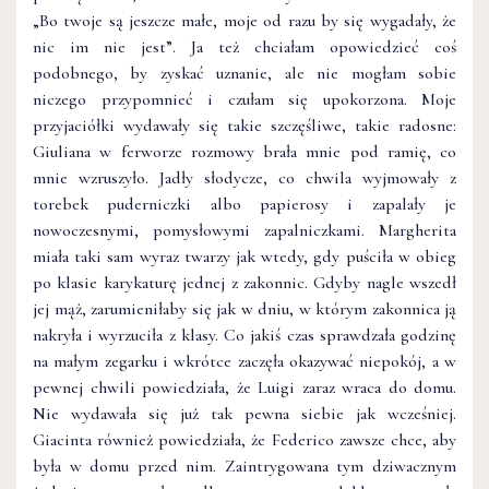
„Bo twoje są jeszcze małe, moje od razu by się wygadały, że
nic im nie jest”. Ja też chciałam opowiedzieć coś
podobnego, by zyskać uznanie, ale nie mogłam sobie
niczego przypomnieć i czułam się upokorzona. Moje
przyjaciółki wydawały się takie szczęśliwe, takie radosne:
Giuliana w ferworze rozmowy brała mnie pod ramię, co
mnie wzruszyło. Jadły słodycze, co chwi­la wyjmowały z
torebek puderniczki albo papierosy i zapalały je
nowoczesnymi, pomysłowymi zapalniczkami. Margherita
miała taki sam wyraz twarzy jak wtedy, gdy puściła w obieg
po klasie karykaturę jednej z zakonnic. Gdyby nagle wszedł
jej mąż, zarumieniłaby się jak w dniu, w którym zakonnica ją
nakryła i wyrzuciła z klasy. Co jakiś czas sprawdzała godzi­nę
na małym zegarku i wkrótce zaczęła okazywać niepokój, a w
pewnej chwili powiedziała, że Luigi zaraz wraca do domu.
Nie wydawała się już tak pewna siebie jak wcześniej.
Giacinta również powiedziała, że Federico zawsze chce, aby
była w domu przed nim. Zaintrygowana tym dziwacznym