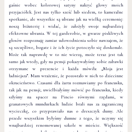
gaśnie wobec kolorowej satyny nakryć głowy moich
przyjaciółek. Jest nas tylko sześć lub siedem, to kameralne
spotkanie, ale wszystkie są ubrane jak na wielką ceremonię:
noszą biżuterię i widać, że założyły swoje najbardziej
efektowne ubrania. W tej garderobie, w gwarze piskliwych
głosów rozpoznaję zamiar udowodnienia sobie nawzajem, że
są szczęśliwe, bogate i że ich życie potoczyło się doskonale.
Może tak naprawdę w to nie wierzą, może teraz jest tak
samo jak wtedy, gdy na pensji pokazywałyśmy sobie zabawki
otrzymane w prezencie i każda mówiła: „Moja jest
ładniejsza”. Mam wrażenie, że pozostało w nich to dziecinne
okrucieństwo. Czasami dla żartu rozmawiamy po francusku,
tak jak na pensji; uwielbiałyśmy mówić po francusku, kiedy
szłyśmy na spacer na Pincio równymi rzędami, w
granatowych mundurkach: ludzie brali nas za zagraniczną
wycieczkę, co przyprawiało nas o dreszczyk dumy. Ale
przede wszystkim byłyśmy dumne z tego, że uczymy się
wnajbardziej renomowanej szkole w mieście. Większość