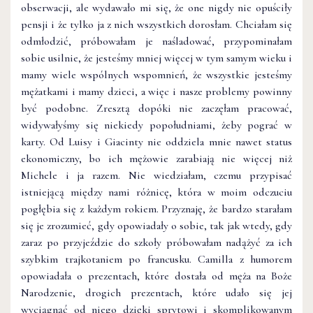
obserwacji, ale wydawało mi się, że one nigdy nie opuściły
pensji i że tylko ja z nich wszystkich dorosłam. Chciałam się
odmłodzić, próbowałam je naśladować, przypominałam
sobie usilnie, że jesteśmy mniej więcej w tym samym wieku i
mamy wiele wspólnych wspomnień, że wszystkie jesteśmy
mężatkami i mamy dzieci, a więc i nasze problemy powinny
być podobne. Zresztą dopóki nie zaczęłam pracować,
widywałyśmy się nie­kiedy popołudniami, żeby pograć w
karty. Od Luisy i Giacinty nie oddziela mnie nawet status
ekonomiczny, bo ich mężo­wie zarabiają nie więcej niż
Michele i ja razem. Nie wiedzia­łam, czemu przypisać
istniejącą między nami różnicę, która w moim odczuciu
pogłębia się z każdym rokiem. Przyznaję, że bardzo starałam
się je zrozumieć, gdy opowiadały o sobie, tak jak wtedy, gdy
zaraz po przyjeździe do szkoły próbowałam nadążyć za ich
szybkim trajkotaniem po francusku. Camilla z humorem
opowiadała o prezentach, które dostała od męża na Boże
Narodzenie, drogich prezentach, które udało się jej
wyciągnąć od niego dzięki sprytowi i skomplikowanym