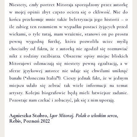
Niestety, czuły portret Mitoraja sporządzony przez autorkę
w mojej opinii zbyt często ociera się o ckliwość. Nie do
końca przekonuje mnie także beletryzacja jego historii – o
ile zabieg ten rozumiem w wypadku postaci żyjących przed
wiekami, o tyle tutaj, mam wrażenie, stanowi on po prostu
pewną wygodną furtkę, która pozwoliła uciec myślą
chociażby od faktu, że z autorką nie zgodził się rozmawiać
nikt z rodziny rzeźbiarza. Obszerne opisy miejsc bliskich
Mitorajowi odznaczają się niestety pewną egzaltacją, a w
sferze językowej autorce nie udaje się chwilami uniknąć
banału (“słoneczna Italia”!). Cieszy jednak fakt, że w jednym
miejscu udało się zebrać tak wiele informacji na temat
artysty. Kolejni biografowie będą mieli łatwiejsze zadanie.
Pozostaje nam czekać i zobaczyć, jak się z nim uporają.
Agnieszka Stabro,
Igor Mitoraj. Polak o włoskim sercu
,
Rebis, Poznań 2022