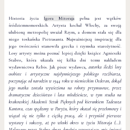
Historia życia
Igora Mitoraja
pełna jest wątków
śródziemnomorskich. Artysta kochał Włochy, za swoją
ulubioną metropolię uważał Rzym, a domem stała się dla
niego toskańska Pietrasanta. Najważniejszą inspirację dla
jego twórczości stanowiła grecka i rzymska starożytność.
Losy artysty można poznać lepiej dzięki książce Agnieszki
Stabro, która ukazała się kilka dni temu nakładem
wydawnictwa Rebis. Jak pisze wydawca,
autorka śledzi losy
osobiste i artystyczne najsłynniejszego polskiego rzeźbiarza,
poczynając od narodzin w 1944 roku w niemieckim Oederan, dokąd
jego matka została wywieziona na roboty przymusowe, przez
dramatyczne dzieciństwo i lata młodzieńcze, w tym studia na
krakowskiej Akademii Sztuk Pięknych pod kierunkiem Tadeusza
Kantora, czas spędzony w Paryżu, który okazał się przełomowy i
wiązał się nie tylko z ciężką pracą, ale i przyniósł pierwsze
wystawy i sukcesy, aż po włoski okres w życiu Mitoraja (…).
Malowany przez Stabro obraz dopełnia wzruszający opis śmierci