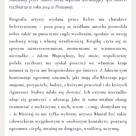
rzeźbiarza w roku 2014 w Prowansji.
Biografia artysty wydana przez Rebis ma charakter
beletryzowany – poza pracą ze źródłami autorka pozwoliła
sobie także na puszczenie cugli wyobraźni, zgodnie ze swoją
osobistą wizją i własną wrażliwością. Książkę czyta się ze
sporym zainteresowaniem, momentami ze wzruszeniem,
nierzadko – żalem. Największy, być może, współczesny
polski rzeźbiarz nie zyskał przecież we własnym kraju
uznania za życia ani bezpośrednio po śmierci. Z faktem tym
kontrastuje ogromny szacunek, jaki mają dla Mitoraja jego
znajomi, przyjaciele, ludzie, z którymi pracował i do których
Agnieszce Stabro udało się dotrzeć. Ich estyma nierzadko
zdaje się graniczyć z adoracją. Jako że sama miałam okazję
rozmawiać z niektórymi z nich, wiem – czuję, domyślam się
– że Mitoraj to nie tylko wybitny artysta. Musiał być także
człowiekiem wyjątkowym w osobistym kontakcie; postacią
ogromnie ciepłą, uważną na drugiego, wrażliwą, uczynną.