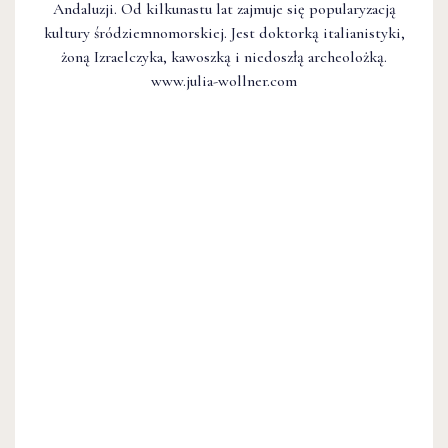
Andaluzji. Od kilkunastu lat zajmuje się popularyzacją
kultury śródziemnomorskiej. Jest doktorką italianistyki,
żoną Izraelczyka, kawoszką i niedoszłą archeolożką.
www.julia-wollner.com