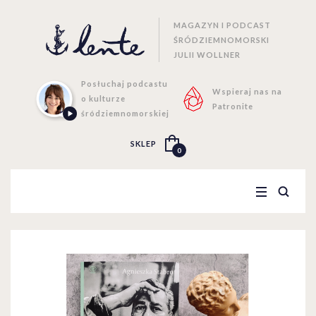
MAGAZYN I PODCAST
ŚRÓDZIEMNOMORSKI
JULII WOLLNER
Posłuchaj podcastu
Wspieraj nas na
o kulturze
Patronite
śródziemnomorskiej
SKLEP
0