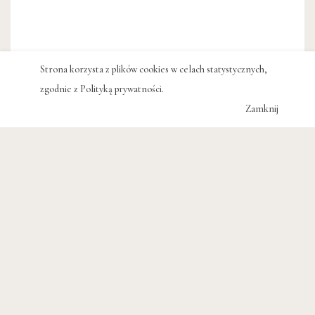
Strona korzysta z plików cookies w celach statystycznych,
zgodnie z
Polityką prywatności
.
Zamknij
Konstandinos Kawafis,
Wiersze
wszystkie. Apanta poietika