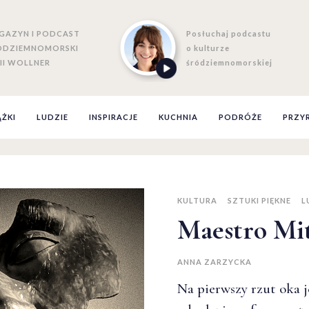
GAZYN I PODCAST
Posłuchaj podcastu
ÓDZIEMNOMORSKI
o kulturze
II WOLLNER
śródziemnomorskiej
ĄŻKI
LUDZIE
INSPIRACJE
KUCHNIA
PODRÓŻE
PRZY
KULTURA
SZTUKI PIĘKNE
L
Maestro Mi
ANNA ZARZYCKA
Na pierwszy rzut oka j