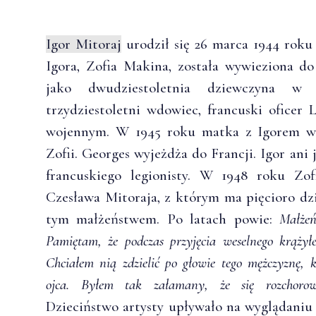
Igor Mitoraj
urodził się 26 marca 1944 rok
Igora, Zofia Makina, została wywieziona 
jako dwudziestoletnia dziewczyna w 
trzydziestoletni wdowiec, francuski oficer 
wojennym. W 1945 roku matka z Igorem wr
Zofii. Georges wyjeżdża do Francji. Igor ani
francuskiego legionisty. W 1948 roku Zo
Czesława Mitoraja, z którym ma pięcioro dzi
tym małżeństwem. Po latach powie:
Małżeń
Pamiętam, że podczas przyjęcia weselnego krąży
Chciałem nią zdzielić po głowie tego mężczyznę, 
ojca. Byłem tak załamany, że się rozchorow
Dzieciństwo artysty upływało na wyglądaniu