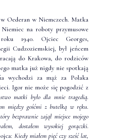
u w Oederan w Niemczech. Matka
do Niemiec na roboty przymusowe
roku 1940. Ojciec Georges,
Legii Cudzoziemskiej, był jeńcem
acają do Krakowa, do rodziców
 jego matka już nigdy nie spotkają
fia wychodzi za mąż za Polaka
eci. Igor nie może się pogodzić z
stwo matki było dla mnie tragedią.
łem między gośćmi z butelką w ręku.
który bezprawnie zajął miejsce mojego
ałem, dostałem wysokiej gorączki
.
 ojca:
Kiedy miałem pięć czy sześć lat,