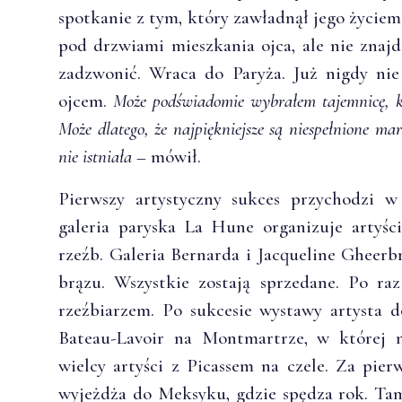
spotkanie z tym, który zawładnął jego życiem
pod drzwiami mieszkania ojca, ale nie znajd
zadzwonić. Wraca do Paryża. Już nigdy nie
ojcem.
Może podświadomie wybrałem tajemnicę, kt
Może dlatego, że najpiękniejsze są niespełnione mar
nie istniała
– mówił.
Pierwszy artystyczny sukces przychodzi w
galeria paryska La Hune organizuje artyś
rzeźb. Galeria Bernarda i Jacqueline Gheerb
brązu. Wszystkie zostają sprzedane. Po raz
rzeźbiarzem. Po sukcesie wystawy artysta 
Bateau-Lavoir na Montmartrze, w której 
wielcy artyści z Picassem na czele. Za pier
wyjeżdża do Meksyku, gdzie spędza rok. Ta