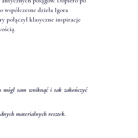
 antycznych posągów. Dopiero po
o współczesne dzieła Igora
ry połączył klasyczne inspiracje
ością.
m mógł sam wniknąć i tak zakończyć
adnych materialnych resztek.