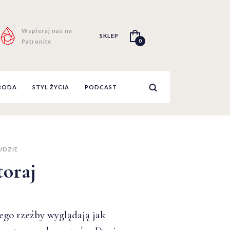
Wspieraj nas na
SKLEP
0
Patronite
RODA
STYL ŻYCIA
PODCAST
UDZIE
toraj
ego rzeźby wyglądają jak