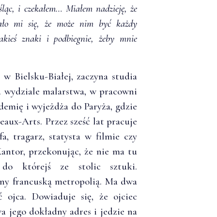
ląc, i czekałem… Miałem nadzieję, że
ało mi się, że może nim być każdy
kieś znaki i podbiegnie, żeby mnie
w Bielsku-Białej, zaczyna studia
 wydziale malarstwa, w pracowni
emię i wyjeżdża do Paryża, gdzie
eaux-Arts. Przez sześć lat pracuje
a, tragarz, statysta w filmie czy
antor, przekonując, że nie ma tu
do którejś ze stolic sztuki.
ony francuską metropolią. Ma dwa
ć ojca. Dowiaduje się, że ojciec
 jego dokładny adres i jedzie na