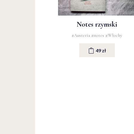
Notes rzymski
#Austeria
#notes
#Włochy
49 zł