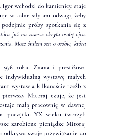
. Igor wchodzi do kamienicy, staje
uje w sobie siły ani odwagi, żeby
 podejmie próby spotkania się z
óra już na zawsze okryła osobę ojca.
zenia. Może śniłem sen o osobie, która
 1976 roku. Znana i prestiżowa
cie indywidualną wystawę małych
rant wystawia kilkanaście rzeźb z
 pierwszy Mitoraj czuje, że jest
dostaje małą pracownię w dawnej
na początku XX wieku tworzyli
wsze zarobione pieniądze Mitoraj
m odkrywa swoje przywiązanie do