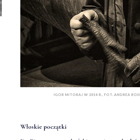
IGOR MITORAJ W 2014 R., FOT. ANDREA BOS
Włoskie początki