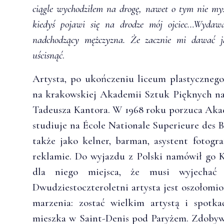
ciągle wychodziłem na drogę, nawet o tym nie myś
kiedyś pojawi się na drodze mój ojciec…Wydaw
nadchodzący mężczyzna. Że zacznie mi dawać ja
uścisnąć
.
Artysta, po ukończeniu liceum plastycznego 
na krakowskiej Akademii Sztuk Pięknych na
Tadeusza Kantora. W 1968 roku porzuca Akad
studiuje na École Nationale Superieure des B
także jako kelner, barman, asystent fotograf
reklamie. Do wyjazdu z Polski namówił go K
dla niego miejsca, że musi wyjechać 
Dwudziestoczteroletni artysta jest oszołomi
marzenia: zostać wielkim artystą i spotka
mieszka w Saint-Denis pod Paryżem. Zdobywa