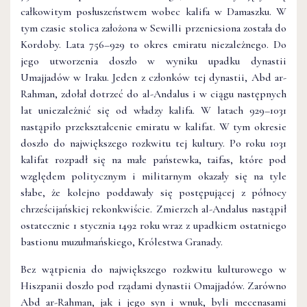
całkowitym posłuszeństwem wobec kalifa w Damaszku. W
tym czasie stolica założona w Sewilli przeniesiona została do
Kordoby. Lata 756–929 to okres emiratu niezależnego. Do
jego utworzenia doszło w wyniku upadku dynastii
Umajjadów w Iraku. Jeden z członków tej dynastii, Abd ar-
Rahman, zdołał dotrzeć do al-Andalus i w ciągu następnych
lat uniezależnić się od władzy kalifa. W latach 929–1031
nastąpiło przekształcenie emiratu w kalifat. W tym okresie
doszło do największego rozkwitu tej kultury. Po roku 1031
kalifat rozpadł się na małe państewka, taifas, które pod
względem politycznym i militarnym okazały się na tyle
słabe, że kolejno poddawały się postępującej z północy
chrześcijańskiej rekonkwiście. Zmierzch al-Andalus nastąpił
ostatecznie 1 stycznia 1492 roku wraz z upadkiem ostatniego
bastionu muzułmańskiego, Królestwa Granady.
Bez wątpienia do największego rozkwitu kulturowego w
Hiszpanii doszło pod rządami dynastii Omajjadów. Zarówno
Abd ar-Rahman, jak i jego syn i wnuk, byli mecenasami