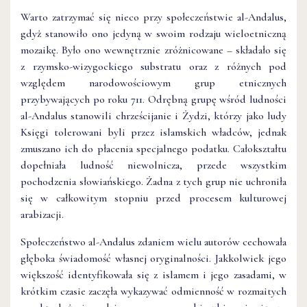
Warto zatrzymać się nieco przy społeczeństwie al-Andalus,
gdyż stanowiło ono jedyną w swoim rodzaju wieloetniczną
mozaikę. Było ono wewnętrznie zróżnicowane – składało się
z rzymsko-wizygockiego substratu oraz z różnych pod
względem narodowościowym grup etnicznych
przybywających po roku 711. Odrębną grupę wśród ludności
al-Andalus stanowili chrześcijanie i Żydzi, którzy jako ludy
Księgi tolerowani byli przez islamskich władców, jednak
zmuszano ich do płacenia specjalnego podatku. Całokształtu
dopełniała ludność niewolnicza, przede wszystkim
pochodzenia słowiańskiego. Żadna z tych grup nie uchroniła
się w całkowitym stopniu przed procesem kulturowej
arabizacji.
Społeczeństwo al-Andalus zdaniem wielu autorów cechowała
głęboka świadomość własnej oryginalności. Jakkolwiek jego
większość identyfikowała się z islamem i jego zasadami, w
krótkim czasie zaczęła wykazywać odmienność w rozmaitych