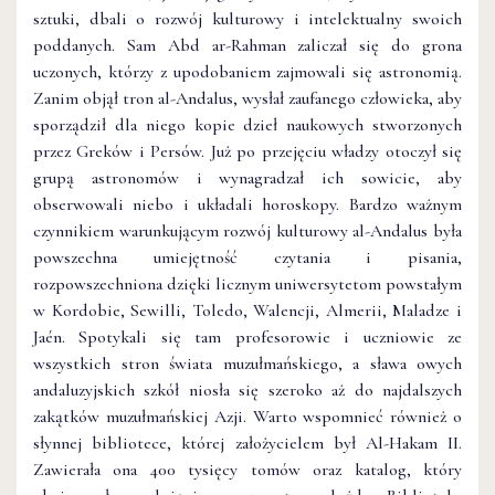
sztuki, dbali o rozwój kulturowy i intelektualny swoich
poddanych. Sam Abd ar-Rahman zaliczał się do grona
uczonych, którzy z upodobaniem zajmowali się astronomią.
Zanim objął tron al-Andalus, wysłał zaufanego człowieka, aby
sporządził dla niego kopie dzieł naukowych stworzonych
przez Greków i Persów. Już po przejęciu władzy otoczył się
grupą astronomów i wynagradzał ich sowicie, aby
obserwowali niebo i układali horoskopy. Bardzo ważnym
czynnikiem warunkującym rozwój kulturowy al-Andalus była
powszechna umiejętność czytania i pisania,
rozpowszechniona dzięki licznym uniwersytetom powstałym
w Kordobie, Sewilli, Toledo, Walencji, Almerii, Maladze i
Jaén. Spotykali się tam profesorowie i uczniowie ze
wszystkich stron świata muzułmańskiego, a sława owych
andaluzyjskich szkół niosła się szeroko aż do najdalszych
zakątków muzułmańskiej Azji. Warto wspomnieć również o
słynnej bibliotece, której założycielem był Al-Hakam II.
Zawierała ona 400 tysięcy tomów oraz katalog, który