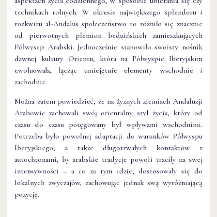
aspektach życia codziennego, w sposobie ubierania się czy
technikach rolnych. W okresie największego splendoru i
rozkwitu al-Andalus społeczeństwo to różniło się znacznie
od pierwotnych plemion beduińskich zamieszkujących
Półwysep Arabski. Jednocześnie stanowiło swoisty nośnik
dawnej kultury Orientu, która na Półwyspie Iberyjskim
ewoluowała, łącząc umiejętnie elementy wschodnie i
zachodnie.
Można zatem powiedzieć, że na żyznych ziemiach Andaluzji
Arabowie zachowali swój orientalny styl życia, który od
czasu do czasu potęgowany był wpływami wschodnimi.
Potrzeba było powolnej adaptacji do warunków Półwyspu
Iberyjskiego, a także długotrwałych kontaktów z
autochtonami, by arabskie tradycje powoli traciły na swej
intensywności – a co za tym idzie, dostosowały się do
lokalnych zwyczajów, zachowując jednak swą wyróżniającą
pozycję.