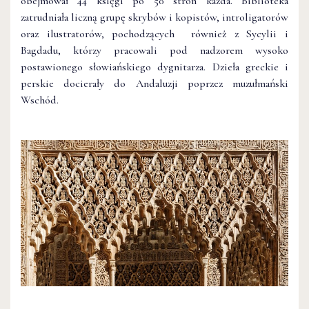
obejmował 44 księgi po 50 stron każda. Biblioteka
zatrudniała liczną grupę skrybów i kopistów, introligatorów
oraz ilustratorów, pochodzących również z Sycylii i
Bagdadu, którzy pracowali pod nadzorem wysoko
postawionego słowiańskiego dygnitarza. Dzieła greckie i
perskie docierały do Andaluzji poprzez muzułmański
Wschód.