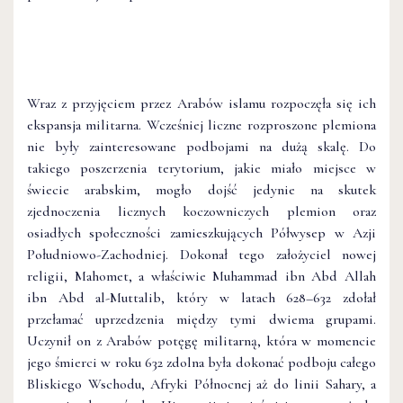
Wraz z przyjęciem przez Arabów islamu rozpoczęła się ich
ekspansja militarna. Wcześniej liczne rozproszone plemiona
nie były zainteresowane podbojami na dużą skalę. Do
takiego poszerzenia terytorium, jakie miało miejsce w
świecie arabskim, mogło dojść jedynie na skutek
zjednoczenia licznych koczowniczych plemion oraz
osiadłych społeczności zamieszkujących Półwysep w Azji
Południowo-Zachodniej. Dokonał tego założyciel nowej
religii, Mahomet, a właściwie Muhammad ibn Abd Allah
ibn Abd al-Muttalib, który w latach 628–632 zdołał
przełamać uprzedzenia między tymi dwiema grupami.
Uczynił on z Arabów potęgę militarną, która w momencie
jego śmierci w roku 632 zdolna była dokonać podboju całego
Bliskiego Wschodu, Afryki Północnej aż do linii Sahary, a