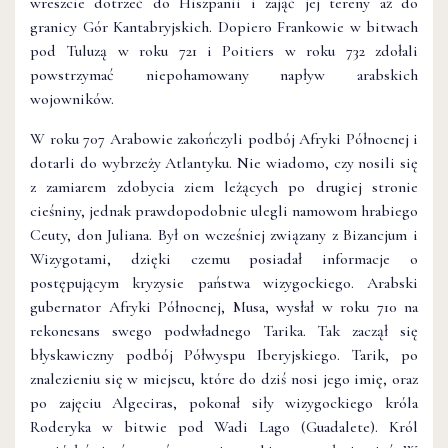
wreszcie dotrzeć do Hiszpanii i zająć jej tereny aż do
granicy Gór Kantabryjskich. Dopiero Frankowie w bitwach
pod Tuluzą w roku 721 i Poitiers w roku 732 zdołali
powstrzymać niepohamowany napływ arabskich
wojowników.
W roku 707 Arabowie zakończyli podbój Afryki Północnej i
dotarli do wybrzeży Atlantyku. Nie wiadomo, czy nosili się
z zamiarem zdobycia ziem leżących po drugiej stronie
cieśniny, jednak prawdopodobnie ulegli namowom hrabiego
Ceuty, don Juliana. Był on wcześniej związany z Bizancjum i
Wizygotami, dzięki czemu posiadał informacje o
postępującym kryzysie państwa wizygockiego. Arabski
gubernator Afryki Północnej, Musa, wysłał w roku 710 na
rekonesans swego podwładnego Tarika. Tak zaczął się
błyskawiczny podbój Półwyspu Iberyjskiego. Tarik, po
znalezieniu się w miejscu, które do dziś nosi jego imię, oraz
po zajęciu Algeciras, pokonał siły wizygockiego króla
Roderyka w bitwie pod Wadi Lago (Guadalete). Król