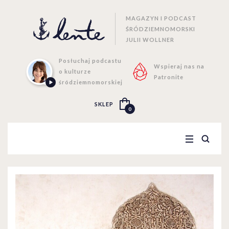
MAGAZYN I PODCAST
ŚRÓDZIEMNOMORSKI
JULII WOLLNER
Posłuchaj podcastu
Wspieraj nas na
o kulturze
Patronite
śródziemnomorskiej
SKLEP
0