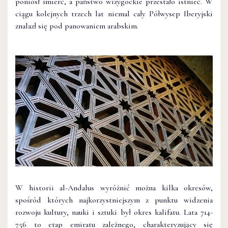
poniósł śmierć, a państwo wizygockie przestało istnieć. W
ciągu kolejnych trzech lat niemal cały Półwysep Iberyjski
znalazł się pod panowaniem arabskim.
W historii al-Andalus wyróżnić można kilka okresów,
spośród których najkorzystniejszym z punktu widzenia
rozwoju kultury, nauki i sztuki był okres kalifatu. Lata 714-
756 to etap emiratu zależnego, charakteryzujący się