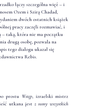
erzadko łączy szczególna więź – i
Amosem Ozem i Szirą Chadad,
wydaniem dwóch ostatnich książek
pólnej pracy zaczęli rozmawiać, i
– taką, która nie ma początku
nia drugą osobę, pozwala na
is tego dialogu ukazał się
ydawnictwa Rebis.
 po prostu
Wstęp
, izraelski mistrz
ieść utkana jest
z sumy wszystkich