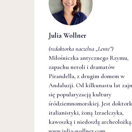
Julia Wollner
(redaktorka naczelna
„Lente”
)
Miłośniczka antycznego Rzymu,
zapachu neroli i dramatów
Pirandella, z drugim domem w
Andaluzji. Od kilkunastu lat zaj
się popularyzacją kultury
śródziemnomorskiej. Jest doktor
italianistyki, żoną Izraelczyka,
kawoszką i niedoszłą archeolożką
www.julia-wollner.com