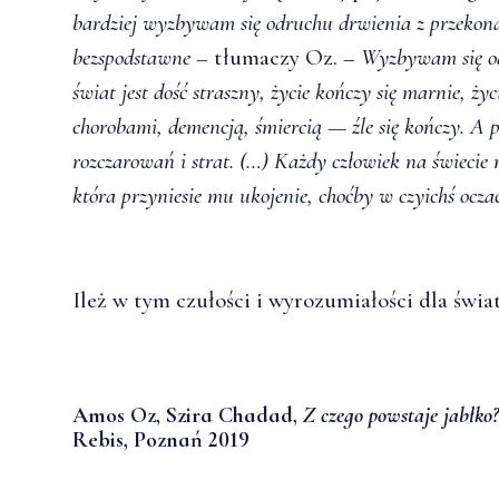
bardziej wyzbywam się odruchu
drwienia z przekon
bezspodstawne –
tłumaczy Oz. –
Wyzbywam się od
świat jest dość straszny, życie kończy się marnie, ż
chorobami, demencją, śmiercią — źle się kończy. A po
rozczarowań i strat. (…) Każdy człowiek na świecie n
która przyniesie mu ukojenie, choćby w czyichś ocza
Ileż w tym czułości i wyrozumiałości dla świa
Amos Oz, Szira Chadad,
Z czego powstaje jabłko?
Rebis, Poznań 2019