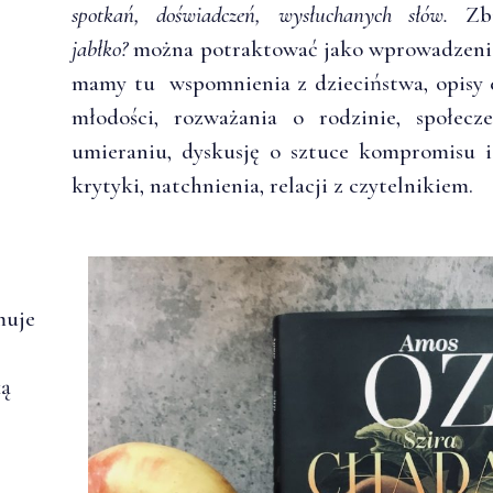
spotkań, doświadczeń, wysłuchanych słów.
Zb
jabłko?
można potraktować jako wprowadzeni
mamy tu wspomnienia z dzieciństwa, opisy e
młodości, rozważania o rodzinie, społecze
umieraniu, dyskusję o sztuce kompromisu i
krytyki, natchnienia, relacji z czytelnikiem.
muje
ką
.