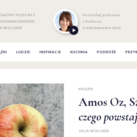
GAZYN I PODCAST
Posłuchaj podcastu
ÓDZIEMNOMORSKI
o kulturze
II WOLLNER
śródziemnomorskiej
ĄŻKI
LUDZIE
INSPIRACJE
KUCHNIA
PODRÓŻE
PRZY
KSIĄŻKI
Amos Oz, S
czego powstaj
JULIA WOLLNER