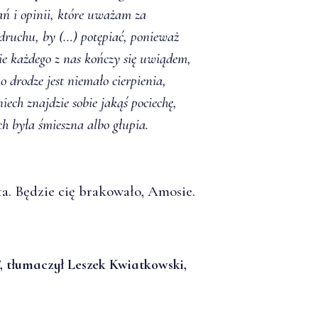
ań i opinii, które uważam za
ruchu, by (…) potępiać, ponieważ
ycie każdego z nas kończy się uwiądem,
 drodze jest niemało cierpienia,
iech znajdzie sobie jakąś pociechę,
ch była śmieszna albo głupia.
ta. Będzie cię brakowało, Amosie.
, tłumaczył Leszek Kwiatkowski,