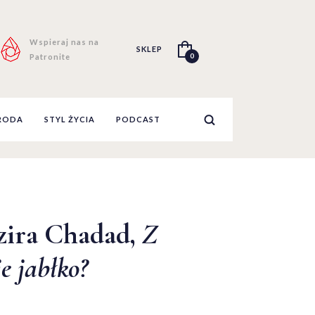
Wspieraj nas na
SKLEP
0
Patronite
RODA
STYL ŻYCIA
PODCAST
zira Chadad,
Z
e jabłko?