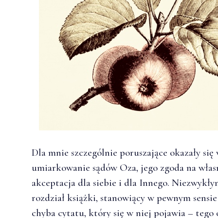
Dla mnie szczególnie poruszające okazały się 
umiarkowanie sądów Oza, jego zgoda na własn
akceptacja dla siebie i dla Innego. Niezwykły
rozdział książki, stanowiący w pewnym sensie
chyba cytatu, który się w niej pojawia – teg