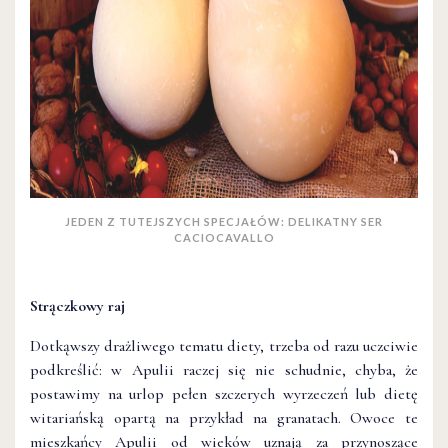
JEDEN Z TUTEJSZYCH SPECJAŁÓW: DELIKATNY SER
CACIOCAVALLO
Strączkowy raj
Dotkąwszy drażliwego tematu diety, trzeba od razu uczciwie
podkreślić: w Apulii raczej się nie schudnie, chyba, że
postawimy na urlop pełen szczerych wyrzeczeń lub dietę
witariańską opartą na przykład na granatach. Owoce te
mieszkańcy Apulii od wieków uznają za przynoszące