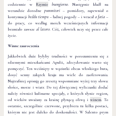
codziennie w
Rzymie
buongiorno
. Następnie kładł na
werandzie dorodne
pummitori
– pomidory, zapewniał o
kontynuacji
beddu tiempu
– ładnej pogody – i wracał
a fatia
–
do pracy, co według moich wcześniejszych informacji
brzmiało zawsze
al lavoro
. Cóż, człowiek uczy się przez całe
życie.
Winne zauroczenia
Jakkolwiek duże byłyby trudności w porozumieniu się z
rdzennymi mieszkańcami Apulii, zdecydowanie warto się
pomęczyć. Ten wciśnięty w wąziutki obcas włoskiego buta,
dosyć senny zakątek kraju ma wiele do zaoferowania.
Najtrafniej opisują go zresztą wspomniane wyżej trzy słowa:
słońce, morze i wiatr. Do tej dźwięcznej wyliczanki dodać
należy również kulinarne specjały, z których słynie region,
od wieków uważany za krainę płynącą oliwą i
winem
. To
ostatnie, szczególnie czerwone, przybiera tu kilka postaci,
którym nie jest daleko do doskonałości. W Salento prym