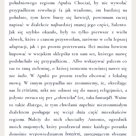
południowego regionu Apulia. Chociaż, by nie wywołać
przypadkiem rewolucji (a jak wiadomo, im bardziej na
południe, tym krew burzy się łatwiej), powinnam raczej
napisać: w dialekcie najbardziej znanej jego części, Salento.
Jak się szybko okazało, były to tylko pierwsze z wielu
słówek, które z czasem przyswoiłam, zarówno w celu lepszej
adaptacji, jak i po prostu przetrwania. Ileż można bowiem
kupować w wiejskim sklepiku ten sam ser, którego nazwę
podsłuchało się przypadkiem… Albo wskazywać palcem co
raz to inną zieleninę, o której istnieniu wcześniej nawet się
nie śniło. W Apulii po prostu trzeba obcować z lokalną
mową. W innym przypadku nie zrozumiemy, że, określając
nas
lu cristianu,
nikt nie odnosi się do naszej religijności, a
jedynie zwraca się per „człowieku” (ot, taka fantazja!). Ważne
to także dlatego, że tym chwilami zupełnie niezrozumiałym
dialektem posługuje się wciąż duża część mieszkańców
regionu. Należy do nich chociażby Antonio, ogrodnik
moich znajomych, który pozdrawiał mnie każdego poranka
donośnie wypowiedzianym
bonzòrni
, zastępującym słyszane