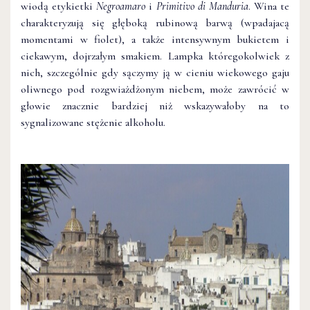
wiodą etykietki
Negroamaro
i
Primitivo di Manduria
. Wina te
charakteryzują się głęboką rubinową barwą (wpadajacą
momentami w fiolet), a także intensywnym bukietem i
ciekawym, dojrzałym smakiem. Lampka któregokolwiek z
nich, szczególnie gdy sączymy ją w cieniu wiekowego gaju
oliwnego pod rozgwiażdżonym niebem, może zawrócić w
głowie znacznie bardziej niż wskazywałoby na to
sygnalizowane stężenie alkoholu.