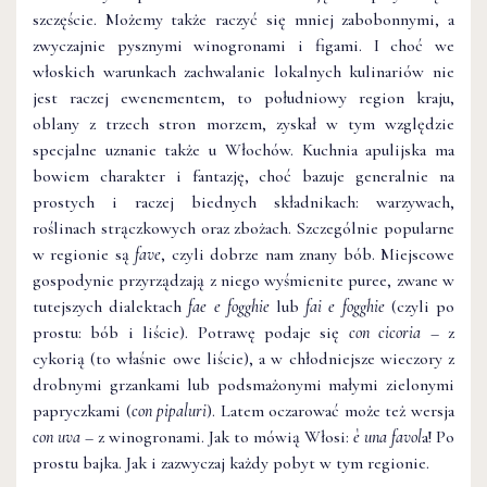
szczęście. Możemy także raczyć się mniej zabobonnymi, a
zwyczajnie pysznymi winogronami i figami. I choć we
włoskich warunkach zachwalanie lokalnych kulinariów nie
jest raczej ewenementem, to południowy region kraju,
oblany z trzech stron morzem, zyskał w tym względzie
specjalne uznanie także u Włochów. Kuchnia apulijska ma
bowiem charakter i fantazję, choć bazuje generalnie na
prostych i raczej biednych składnikach: warzywach,
roślinach strączkowych oraz zbożach. Szczególnie popularne
w regionie są
fave
, czyli dobrze nam znany bób. Miejscowe
gospodynie przyrządzają z niego wyśmienite puree, zwane w
tutejszych dialektach
fae e fogghie
lub
fai e fogghie
(czyli po
prostu: bób i liście). Potrawę podaje się
con cicoria
– z
cykorią (to właśnie owe liście), a w chłodniejsze wieczory z
drobnymi grzankami lub podsmażonymi małymi zielonymi
papryczkami (
con
pipaluri
). Latem oczarować może też wersja
con uva
– z winogronami. Jak to mówią Włosi:
è
una favol
a! Po
prostu bajka. Jak i zazwyczaj każdy pobyt w tym regionie.