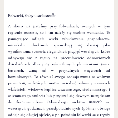
Folwarki, śluby i
caciocavallo
A skoro już jesteśmy przy folwarkach, zwanych w tym
regionie
masserie
, to i im należy się osobna wzmianka. Te
pamiętające odległe wieki zabudowania gospodarczo-
mieszkalne doskonale sprawdzają się dzisiaj jako
wyrafinowana sceneria eleganckich przyjęć weselnych, które
odbywają się z reguły na pieczołowicie odnowionych
dziedzińcach albo przy oświetlonych płomieniami świec
basenach, zimą zaś w przytulnych wnętrzach sal
kominkowych. To również swego rodzaju muzea na wolnym
powietrzu, w których można zwiedzać salony pierwszych
właścicieli, wiekowe kaplice z szesnastego, siedemnastego i
osiemnastego stulecia lub przyjrzeć się dawnym narzędziom
do tłoczenia oliwy. Odwiedzając niektóre
masserie
we
wczesnych godzinach przedpołudniowych (później obsługa
oddaje się długiej sjeście, a po południu folwarki są z reguły