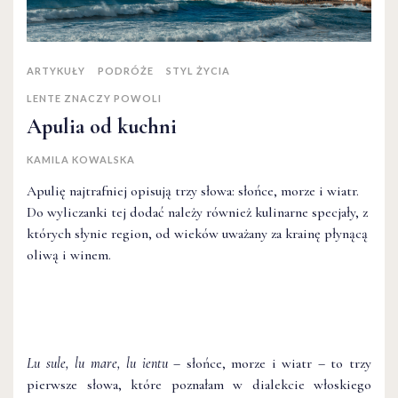
ARTYKUŁY
PODRÓŻE
STYL ŻYCIA
LENTE ZNACZY POWOLI
Apulia od kuchni
KAMILA KOWALSKA
Apulię najtrafniej opisują trzy słowa: słońce, morze i wiatr.
Do wyliczanki tej dodać należy również kulinarne specjały, z
których słynie region, od wieków uważany za krainę płynącą
oliwą i winem.
Lu sule, lu mare, lu ientu –
słońce, morze i wiatr
–
to trzy
pierwsze słowa, które poznałam w dialekcie włoskiego