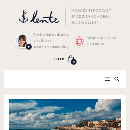
MAGAZYN I PODCAST
ŚRÓDZIEMNOMORSKI
JULII WOLLNER
Posłuchaj podcastu
Wspieraj nas na
o kulturze
Patronite
śródziemnomorskiej
SKLEP
0