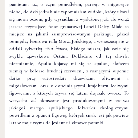
pamiętam już, o czym pomyślałam, patrząc w migoczące
niebo; do dziś jednak nie zapomniałam widoku, który ukazał
się moim oczom, gdy wysiadłam z wysłużonej już, ale wciąż
jeszcze trzymającej fason granatowej Lancii Delty. Miało to
miejsce na jakimś zaimprowizowanym parkingu, gdzieś
pomiędzy lazurową taflą Morza Jońskiego, a wznoszącą się w
oddali sylwetką
città bianca
, białego miasta, jak zwie się
zwykle zjawiskowe Ostuni. Dokładnie od tej chwili,
niezmiennie, Apulia kojarzy mi się ze spaloną słońcem
ziemią w kolorze brudnej czerwieni, z rosnącymi zupełnie
dziko przy autostradzie drzewkami oliwnymi i
migdałowcami oraz z dopełniającymi krajobrazu leciwymi
figowcami, z których zrywa się latem dojrzałe owoce. To
wszystko zaś okraszone jest produkowanymi w zaciszu
jakiegoś małego apulijskiego folwarku ekologicznymi
powidłami z opuncji figowej, których smak jest jak powiew
lata w moje rzymskie jesienne i zimowe poranki.