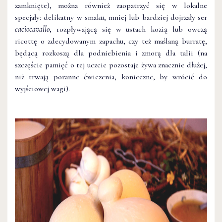
zamknięte), można również zaopatrzyć się w lokalne
specjały: delikatny w smaku, mniej lub bardziej dojrzały ser
caciocavallo
, rozpływającą się w ustach kozią lub owczą
ricottę o zdecydowanym zapachu, czy też maślaną burratę,
będącą rozkoszą dla podniebienia i zmorą dla talii (na
szczęście pamięć o tej uczcie pozostaje żywa znacznie dłużej,
niż trwają poranne ćwiczenia, konieczne, by wrócić do
wyjściowej wagi).