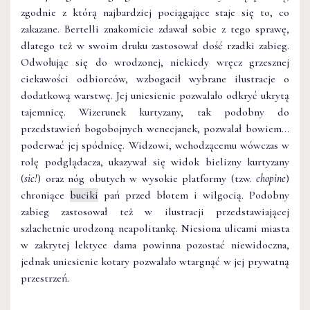
zgodnie z którą najbardziej pociągające staje się to, co
zakazane. Bertelli znakomicie zdawał sobie z tego sprawę,
dlatego też w swoim druku zastosował dość rzadki zabieg.
Odwołując się do wrodzonej, niekiedy wręcz grzesznej
ciekawości odbiorców, wzbogacił wybrane ilustracje o
dodatkową warstwę. Jej uniesienie pozwalało odkryć ukrytą
tajemnicę. Wizerunek kurtyzany, tak podobny do
przedstawień bogobojnych wenecjanek, pozwalał bowiem…
poderwać jej spódnicę. Widzowi, wchodzącemu wówczas w
rolę podglądacza, ukazywał się widok bielizny kurtyzany
(
sic!
) oraz nóg obutych w wysokie platformy (tzw.
chopine
)
chroniące
buciki
pań przed błotem i wilgocią. Podobny
zabieg zastosował też w ilustracji przedstawiającej
szlachetnie urodzoną neapolitankę. Niesiona ulicami miasta
w zakrytej lektyce dama powinna pozostać niewidoczna,
jednak uniesienie kotary pozwalało wtargnąć w jej prywatną
przestrzeń.