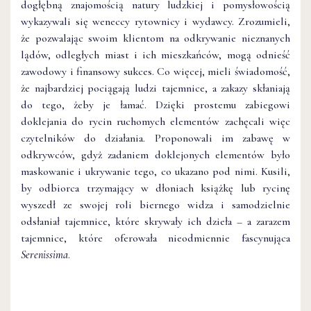
dogłębną znajomością natury ludzkiej i pomysłowością
wykazywali się weneccy rytownicy i wydawcy. Zrozumieli,
że pozwalając swoim klientom na odkrywanie nieznanych
lądów, odległych miast i ich mieszkańców, mogą odnieść
zawodowy i finansowy sukces. Co więcej, mieli świadomość,
że najbardziej pociągają ludzi tajemnice, a zakazy skłaniają
do tego, żeby je łamać. Dzięki prostemu zabiegowi
doklejania do rycin ruchomych elementów zachęcali więc
czytelników do działania. Proponowali im zabawę w
odkrywców, gdyż zadaniem doklejonych elementów było
maskowanie i ukrywanie tego, co ukazano pod nimi. Kusili,
by odbiorca trzymający w dłoniach książkę lub rycinę
wyszedł ze swojej roli biernego widza i samodzielnie
odsłaniał tajemnice, które skrywały ich dzieła – a zarazem
tajemnice, które oferowała nieodmiennie fascynująca
Serenissima
.