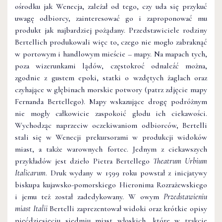
ośrodku jak Wenecja, zależał od tego, czy uda się przykuć
uwagę odbiorcy, zainteresować go i zaproponować mu
produkt jak najbardziej pożądany. Przedstawiciele rodziny
Bertellich produkowali więc to, czego nie mogło zabraknąć
w portowym i handlowym mieście – mapy. Na mapach tych,
poza wizerunkami lądów, częstokroć odnaleźć można,
zgodnie z gustem epoki, statki o wzdętych żaglach oraz
czyhające w głębinach morskie potwory (patrz zdjęcie mapy
Fernanda Bertellego). Mapy wskazujące drogę podróżnym
nie mogły całkowicie zaspokoić głodu ich ciekawości.
Wychodząc naprzeciw oczekiwaniom odbiorców, Bertelli
stali się w Wenecji prekursorami w produkcji widoków
miast, a także warownych fortec. Jednym z ciekawszych
przykładów jest dzieło Pietra Bertellego
Theatrum Urbium
Italicarum
. Druk wydany w 1599 roku powstał z inicjatywy
biskupa kujawsko-pomorskiego Hieronima Rozrażewskiego
i jemu też został zadedykowany. W owym
Przedstawieniu
miast Italii
Bertelli zaprezentował widoki oraz krótkie opisy
pięćdziesięciu siedmiu miast włoskich, które w trakcie