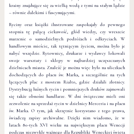
krainy znajdujące się za wielką wodą z tymi na stałym lądzie
– równie dalekimi i fascynującymi.
Ryciny oraz książki ilustrowane zaspokajały do pewnego
stopnia tę palącą ciekawość, głód wiedzy, czy wreszcie
marzenie o samodzielnych podróżach i odkryciach. W
handlowym mieście, tak tętniącym życiem, można było je
nabyć wszędzie. Rytownicy, drukarze i wydawcy lokowali
swoje warsztaty i sklepy w najbardziej uczęszczanych
dzielnicach miasta. Znaleźć je można więc było na uliczkach
dochodzących do placu św. Marka, a szczególnie na tych
łączących plac z mostem Rialto, gdzie działali złotnicy.
Dystrybucją luźnych rycin i pomniejszych druków zajmowali
się także obnośni handlarze. W dni świąteczne mieli oni
zezwolenie na sprzedaż rycin w dzielnicy Merceria i na placu
św. Marka. O tym, jak skrzętnie korzystano z tego prawa,
świadczą zapisy archiwalne. Dzięki nim wiadomo, że w
latach 80-tych XVI wieku na największym placu Wenecji
podczas niezwykle ważnego dla Republiki Weneckiej święta