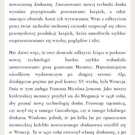
nowoczesną drukarnię. Zastosowanie nowej techniki druku
wyraźnie przyspieszało powstawanie książek, a także
znacząco obniżało koszt ich wytwarzania. Wraz z odkryciem
przez świat zachodni ruchomej czcionki rozpoczął się okres
przemysłowej produkcji książek, która umożliwiła szybkie
rozprzestrzenianie się wiedzy, poglądów i idei.
Nie dziwi więc, że owo doniosłe odkrycie leżące u podstaw
nowej technologii bardzo szybko wzbudziło
zainteresowanie poza granicami Niemiec. Najważniejszym
ośrodkiem wydawniczym po drugiej stronie Alp,
działającym prężnie już pod koniec XV wieku, była Wenecja.
Duża w tym zasługa Francuza Nicolasa Jensona. Jako mistrz
królewskiej mennicy przybył on do Moguncji w 1458 roku,
aby poznać nową technologię druku. Pozostaje tajemnicą,
czy uczył się u samego Gutenberga, czy u innego lokalnego
drukarza. Wiadomo jednak, że już kilka lat po opuszczeniu
niemieckiej kolebki nowoczesnego drukarstwa osiedlił się
w Wenecji. Tu w 1470 roku otworzył własną drukarnię, a już