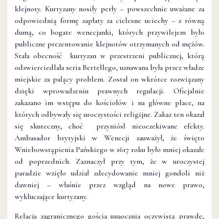
klejnoty. Kurtyzany nosiły perły – powszechnie uważane za
odpowiednią formę zapłaty za cielesne uciechy – z równą
dumą, co bogate wenecjanki, których przywilejem było
publiczne prezentowanie klejnotów otrzymanych od mężów.
Stała obecność kurtyzan w przestrzeni publicznej, którą
odzwierciedlała seria Bertellego, uznawana była przez władze
miejskie za palący problem. Został on wkrótce rozwiązany
dzięki wprowadzeniu prawnych regulacji. Oficjalnie
zakazano im wstępu do kościołów i na główne place, na
których odbywały się uroczystości religijne. Zakaz ten okazał
się skuteczny, choć przyniósł nieoczekiwane efekty.
Ambasador brytyjski w Wenecji zauważył, że święto
Wniebowstąpienia Pańskiego w 1617 roku było mniej okazałe
od poprzednich. Zaznaczył przy tym, że w uroczystej
paradzie wzięło udział zdecydowanie mniej gondoli niż
dawniej – właśnie przez wzgląd na nowe prawo,
wykluczające kurtyzany.
Relacja zagranicznego gościa unaocznia oczywistą prawdę,