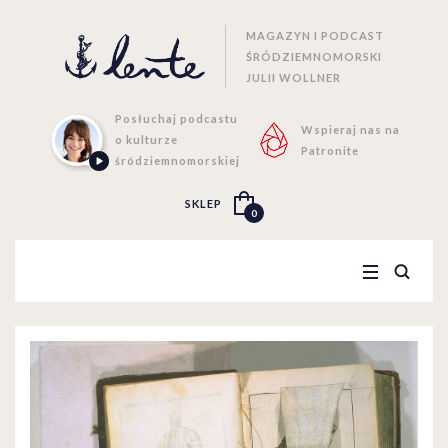
MAGAZYN I PODCAST
ŚRÓDZIEMNOMORSKI
JULII WOLLNER
Posłuchaj podcastu
Wspieraj nas na
o kulturze
Patronite
śródziemnomorskiej
SKLEP
0