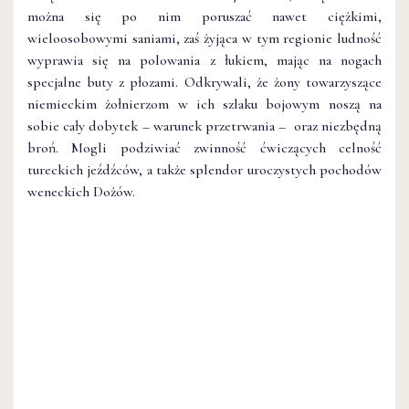
można się po nim poruszać nawet ciężkimi,
wieloosobowymi saniami, zaś żyjąca w tym regionie ludność
wyprawia się na polowania z łukiem, mając na nogach
specjalne buty z płozami. Odkrywali, że żony towarzyszące
niemieckim żołnierzom w ich szlaku bojowym noszą na
sobie cały dobytek – warunek przetrwania – oraz niezbędną
broń. Mogli podziwiać zwinność ćwiczących celność
tureckich jeźdźców, a także splendor uroczystych pochodów
weneckich Dożów.