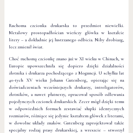
Ruchoma czcionka drukarska to przedmiot niewielki.
Metalowy prostopadłościan wieńczy główka w kształcie
litery – a dokładnie jej lustrzanego odbicia. Niby drobiazg,
lecz zmienił świat.
Choć ruchomą czcionkę znano już w XI wieku w Chinach, w
Europie upowszechniła się dopiero dzięki działalności
złotnika i drukarza pochodzącego z Moguncji. U schyłku lat
40-tych XV wieku Johann Gutenberg, opierając się na
doświadczeniach wcześniejszych drukarzy, introligatorów,
złotników, a nawet płatnerzy, opracował sposób odlewania
pojedynczych czcionek drukarskich. Zecer mógł dzięki temu
w odpowiednich formach zestawiać słupki identycznych
rozmiarów, różniące się jedynie kształtem główek z literami,
w dowolne układy znaków. Gutenberg zaprojektował także
specjalny rodzaj prasy drukarskiej, a wreszcie – stworzył