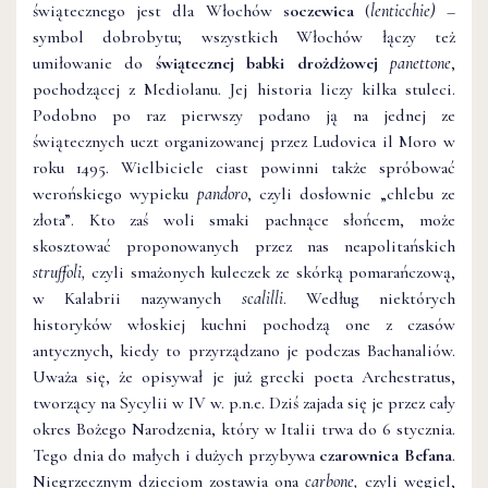
świątecznego jest dla Włochów
soczewica
(
lenticchie)
–
symbol dobrobytu; wszystkich Włochów łączy też
umiłowanie do
świątecznej babki drożdżowej
panettone
,
pochodzącej z Mediolanu. Jej historia liczy kilka stuleci.
Podobno po raz pierwszy podano ją na jednej ze
świątecznych uczt organizowanej przez Ludovica il Moro w
roku 1495. Wielbiciele ciast powinni także spróbować
werońskiego wypieku
pandoro
, czyli dosłownie „chlebu ze
złota”. Kto zaś woli smaki pachnące słońcem, może
skosztować proponowanych przez nas neapolitańskich
struffoli,
czyli smażonych kuleczek ze skórką pomarańczową,
w Kalabrii nazywanych
scalilli
. Według niektórych
historyków włoskiej kuchni pochodzą one z czasów
antycznych, kiedy to przyrządzano je podczas Bachanaliów.
Uważa się, że opisywał je już grecki poeta Archestratus,
tworzący na Sycylii w IV w. p.n.e. Dziś zajada się je przez cały
okres Bożego Narodzenia, który w Italii trwa do 6 stycznia.
Tego dnia do małych i dużych przybywa
czarownica Befana
.
Niegrzecznym dzieciom zostawia ona
carbone,
czyli węgiel,