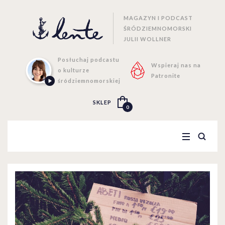
MAGAZYN I PODCAST
ŚRÓDZIEMNOMORSKI
JULII WOLLNER
Posłuchaj podcastu
Wspieraj nas na
o kulturze
Patronite
śródziemnomorskiej
SKLEP
0