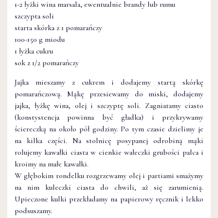
1-2 łyżki wina marsala, ewentualnie brandy lub rumu
szczypta soli
starta skórka z 1 pomarańczy
100-150 g miodu
1 łyżka cukru
sok z 1/2 pomarańczy
Jajka mieszamy z cukrem i dodajemy startą skórkę
pomarańczową. Mąkę przesiewamy do miski, dodajemy
jajka, łyżkę wina, olej i szczyptę soli. Zagniatamy ciasto
(konstystencja powinna być gładka) i przykrywamy
ściereczką na około pół godziny. Po tym czasie dzielimy je
na kilka części. Na stolnicę posypanej odrobiną mąki
rolujemy kawałki ciasta w cienkie wałeczki grubości palca i
kroimy na małe kawałki.
W głębokim rondelku rozgrzewamy olej i partiami smażymy
na nim kuleczki ciasta do chwili, aż się zarumienią.
Upieczone kulki przekładamy na papierowy ręcznik i lekko
podsuszamy.