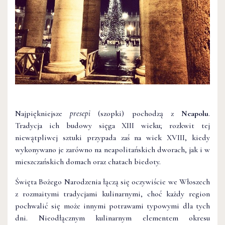
Najpiękniejsze
presepi
(szopki) pochodzą z
Neapolu
.
Tradycja ich budowy sięga XIII wieku; rozkwit tej
niewątpliwej sztuki przypada zaś na wiek XVIII, kiedy
wykonywano je zarówno na neapolitańskich dworach, jak i w
mieszczańskich domach oraz chatach biedoty.
Święta Bożego Narodzenia łączą się oczywiście we Włoszech
z rozmaitymi tradycjami kulinarnymi, choć każdy region
pochwalić się może innymi potrawami typowymi dla tych
dni. Nieodłącznym kulinarnym elementem okresu