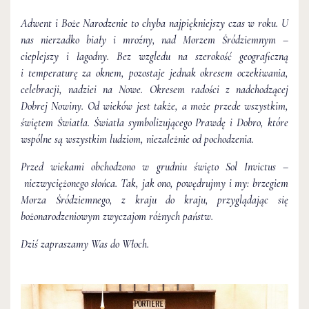
Adwent i Boże Narodzenie to chyba najpiękniejszy czas w roku. U
nas nierzadko biały i mroźny, nad Morzem Śródziemnym –
cieplejszy i łagodny. Bez wzgledu na szerokość geograficzną
i temperaturę za oknem, pozostaje jednak okresem oczekiwania,
celebracji, nadziei na Nowe. Okresem radości z nadchodzącej
Dobrej Nowiny. Od wieków jest także, a może przede wszystkim,
świętem Światła. Światła symbolizującego Prawdę i Dobro, które
wspólne są wszystkim ludziom, niezależnie od pochodzenia.
Przed wiekami obchodzono w grudniu święto Sol Invictus –
niezwyciężonego słońca. Tak, jak ono, powędrujmy i my: brzegiem
Morza Śródziemnego, z kraju do kraju, przyglądając się
bożonarodzeniowym zwyczajom różnych państw.
Dziś zapraszamy Was do Włoch.