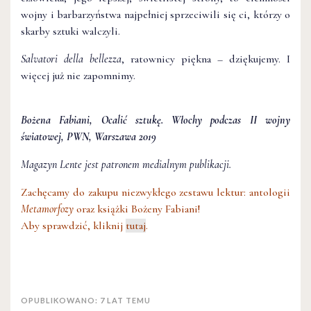
wojny i barbarzyństwa najpełniej sprzeciwili się ci, którzy o
skarby sztuki walczyli.
Salvatori della bellezza
, ratownicy piękna – dziękujemy. I
więcej już nie zapomnimy.
Bożena Fabiani, Ocalić sztukę. Włochy podczas II wojny
światowej, PWN, Warszawa 2019
Magazyn Lente jest patronem medialnym publikacji.
Zachęcamy do zakupu niezwykłego zestawu lektur: antologii
Metamorfozy
oraz książki Bożeny Fabiani!
Aby sprawdzić, kliknij
tutaj
.
OPUBLIKOWANO: 7 LAT TEMU