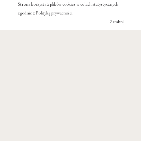
POWIĄZANE WPISY
Strona korzysta z plików cookies w celach statystycznych,
zgodnie z
Polityką prywatności
.
Zamknij
ARTYKUŁY
Bożena Fabiani,
Rzym. Wędrówki z
historią w tle
JULIA WOLLNER