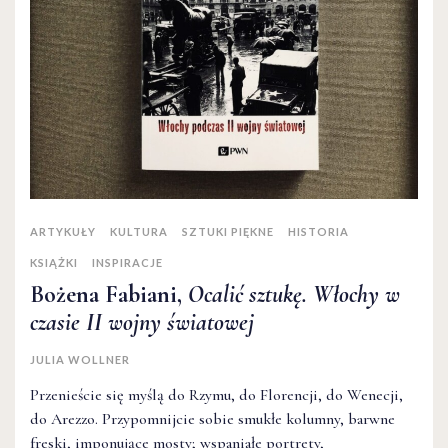
ARTYKUŁY
KULTURA
SZTUKI PIĘKNE
HISTORIA
KSIĄŻKI
INSPIRACJE
Bożena Fabiani,
Ocalić sztukę. Włochy w
czasie II wojny światowej
JULIA WOLLNER
Przenieście się myślą do Rzymu, do Florencji, do Wenecji,
do Arezzo. Przypomnijcie sobie smukłe kolumny, barwne
freski, imponujące mosty; wspaniałe portrety,