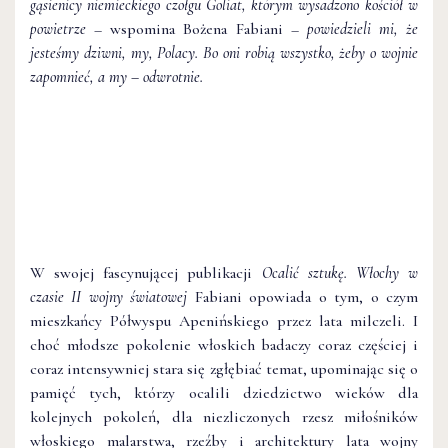
gąsienicy niemieckiego czołgu Goliat, którym wysadzono kościół w
powietrze
– wspomina Bożena Fabiani –
powiedzieli mi, że
jesteśmy dziwni, my, Polacy. Bo oni robią wszystko, żeby o wojnie
zapomnieć, a my – odwrotnie.
W swojej fascynującej publikacji
Ocalić sztukę. Włochy w
czasie II wojny światowej
Fabiani opowiada o tym, o czym
mieszkańcy Półwyspu Apenińskiego przez lata milczeli. I
choć młodsze pokolenie włoskich badaczy coraz częściej i
coraz intensywniej stara się zgłębiać temat, upominając się o
pamięć tych, którzy ocalili dziedzictwo wieków dla
kolejnych pokoleń, dla niezliczonych rzesz miłośników
włoskiego malarstwa, rzeźby i architektury lata wojny