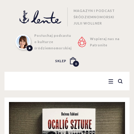
MAGAZYN I PODCAST
ŚRÓDZIEMNOMORSKI
JULII WOLLNER
Posłuchaj podcastu
Wspieraj nas na
o kulturze
Patronite
śródziemnomorskiej
SKLEP
0