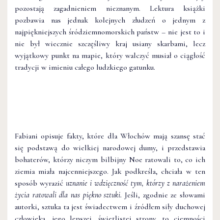
pozostają zagadnieniem nieznanym. Lektura książki
pozbawia nas jednak kolejnych złudzeń o jednym z
najpiękniejszych śródziemnomorskich państw – nie jest to i
nie był wiecznie szczęśliwy kraj usiany skarbami, lecz
wyjątkowy punkt na mapie, który walczyć musiał o ciągłość
tradycji w imieniu całego ludzkiego gatunku.
Fabiani opisuje fakty, które dla Włochów mają szansę stać
się podstawą do wielkiej narodowej dumy, i przedstawia
bohaterów, którzy niczym bilbijny Noe ratowali to, co ich
ziemia miała najcenniejszego. Jak podkreśla, chciała w ten
sposób wyrazić
uznanie i wdzięczność tym, którzy z narażeniem
życia ratowali
dla nas piękno sztuki.
Jeśli, zgodnie ze słowami
autorki, sztuka ta jest świadectwem i źródłem siły duchowej
człowieka, jego lepszej, świetlistej strony, to ciemności