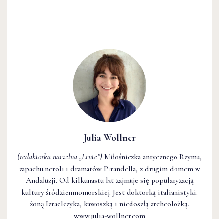
Julia Wollner
(redaktorka naczelna
„Lente”
)
Miłośniczka antycznego Rzymu,
zapachu neroli i dramatów Pirandella, z drugim domem w
Andaluzji. Od kilkunastu lat zajmuje się popularyzacją
kultury śródziemnomorskiej. Jest doktorką italianistyki,
żoną Izraelczyka, kawoszką i niedoszłą archeolożką.
www.julia-wollner.com