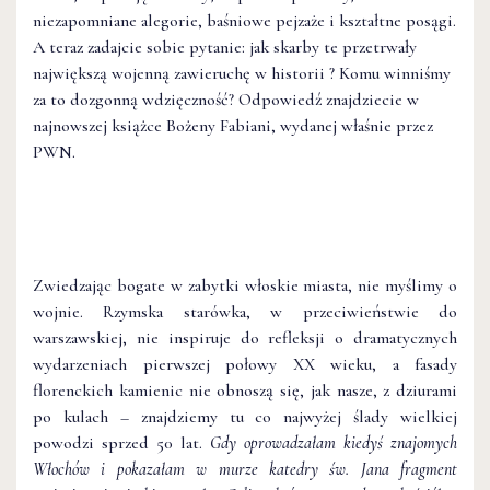
niezapomniane alegorie, baśniowe pejzaże i kształtne posągi.
A teraz zadajcie sobie pytanie: jak skarby te przetrwały
największą wojenną zawieruchę w historii ? Komu winniśmy
za to dozgonną wdzięczność? Odpowiedź znajdziecie w
najnowszej książce Bożeny Fabiani, wydanej właśnie przez
PWN.
Zwiedzając bogate w zabytki włoskie miasta, nie myślimy o
wojnie. Rzymska starówka, w przeciwieństwie do
warszawskiej, nie inspiruje do refleksji o dramatycznych
wydarzeniach pierwszej połowy XX wieku, a fasady
florenckich kamienic nie obnoszą się, jak nasze, z dziurami
po kulach – znajdziemy tu co najwyżej ślady wielkiej
powodzi sprzed 50 lat.
Gdy oprowadzałam kiedyś znajomych
Włochów i pokazałam w murze katedry św. Jana fragment