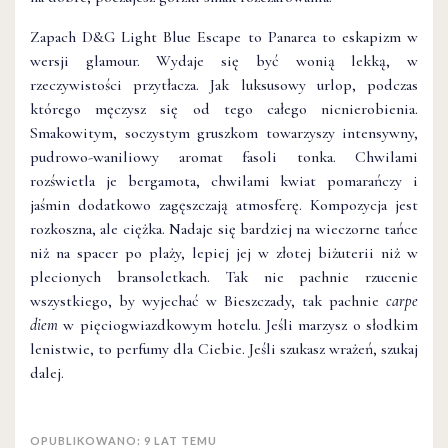
Zapach D&G Light Blue Escape to Panarea to eskapizm w
wersji glamour. Wydaje się być wonią lekką, w
rzeczywistości przytłacza. Jak luksusowy urlop, podczas
którego męczysz się od tego całego nicnierobienia.
Smakowitym, soczystym gruszkom towarzyszy intensywny,
pudrowo-waniliowy aromat fasoli tonka. Chwilami
rozświetla je bergamota, chwilami kwiat pomarańczy i
jaśmin dodatkowo zagęszczają atmosferę. Kompozycja jest
rozkoszna, ale ciężka. Nadaje się bardziej na wieczorne tańce
niż na spacer po plaży, lepiej jej w złotej biżuterii niż w
plecionych bransoletkach. Tak nie pachnie rzucenie
wszystkiego, by wyjechać w Bieszczady, tak pachnie
carpe
diem
w pięciogwiazdkowym hotelu. Jeśli marzysz o słodkim
lenistwie, to perfumy dla Ciebie. Jeśli szukasz wrażeń, szukaj
dalej.
OPUBLIKOWANO: 9 LAT TEMU