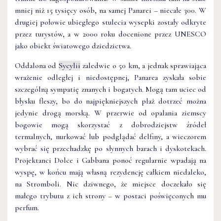
mniej niż 15 tysięcy osób, na samej Panarei – niecałe 300. W
drugiej połowie ubiegłego stulecia wysepki zostały odkryte
przez turystów, a w 2000 roku docenione przez UNESCO
jako obiekt światowego dziedzictwa.
Oddalona od
Sycylii
zaledwie o 50 km, a jednak sprawiająca
wrażenie odległej i niedostępnej, Panarea zyskała sobie
szczególną sympatię znanych i bogatych. Mogą tam uciec od
błysku fleszy, bo do najpiękniejszych plaż dotrzeć można
jedynie drogą morską. W przerwie od opalania ziemscy
bogowie mogą skorzystać z dobrodziejstw źródeł
termalnych, nurkować lub podglądać delfiny, a wieczorem
wybrać się przechadzkę po słynnych barach i dyskotekach.
Projektanci Dolce i Gabbana ponoć regularnie wpadają na
wyspę, w końcu mają własną rezydencję całkiem niedaleko,
na Stromboli. Nic dziwnego, że miejsce doczekało się
małego trybutu z ich strony – w postaci poświęconych mu
perfum.