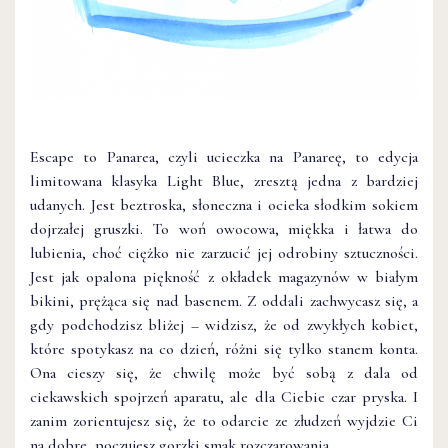
Escape to Panarea, czyli ucieczka na Panareę, to edycja
limitowana klasyka Light Blue, zresztą jedna z bardziej
udanych. Jest beztroska, słoneczna i ocieka słodkim sokiem
dojrzałej gruszki. To woń owocowa, miękka i łatwa do
lubienia, choć ciężko nie zarzucić jej odrobiny sztuczności.
Jest jak opalona piękność z okładek magazynów w białym
bikini, prężąca się nad basenem. Z oddali zachwycasz się, a
gdy podchodzisz bliżej – widzisz, że od zwykłych kobiet,
które spotykasz na co dzień, różni się tylko stanem konta.
Ona cieszy się, że chwilę może być sobą z dala od
ciekawskich spojrzeń aparatu, ale dla Ciebie czar pryska. I
zanim zorientujesz się, że to odarcie ze złudzeń wyjdzie Ci
na dobre, poczujesz gorzki smak rozczarowania.