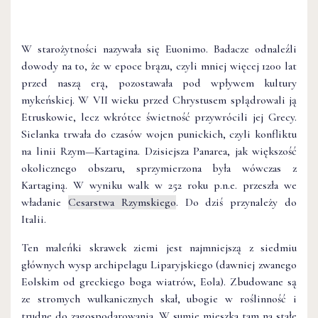
W starożytności nazywała się Euonimo. Badacze odnaleźli
dowody na to, że w epoce brązu, czyli mniej więcej 1200 lat
przed naszą erą, pozostawała pod wpływem kultury
mykeńskiej. W VII wieku przed Chrystusem splądrowali ją
Etruskowie, lecz wkrótce świetność przywrócili jej Grecy.
Sielanka trwała do czasów wojen punickich, czyli konfliktu
na linii Rzym—Kartagina. Dzisiejsza Panarea, jak większość
okolicznego obszaru, sprzymierzona była wówczas z
Kartaginą. W wyniku walk w 252 roku p.n.e. przeszła we
władanie
Cesarstwa Rzymskiego
. Do dziś przynależy do
Italii.
Ten maleńki skrawek ziemi jest najmniejszą z siedmiu
głównych wysp archipelagu Liparyjskiego (dawniej zwanego
Eolskim od greckiego boga wiatrów, Eola). Zbudowane są
ze stromych wulkanicznych skał, ubogie w roślinność i
trudne do zagospodarowania. W sumie mieszka tam na stałe