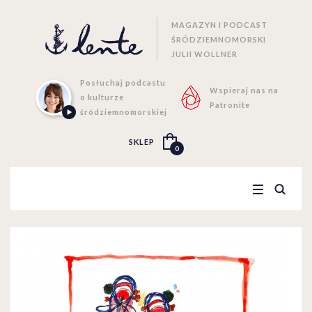
MAGAZYN I PODCAST
ŚRÓDZIEMNOMORSKI
JULII WOLLNER
Posłuchaj podcastu
Wspieraj nas na
o kulturze
Patronite
śródziemnomorskiej
SKLEP
0