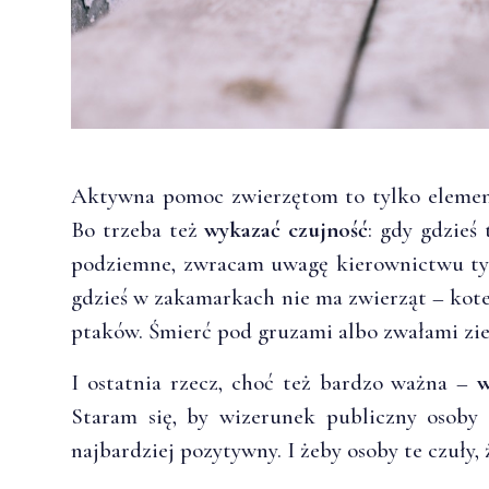
Aktywna pomoc zwierzętom to tylko element 
Bo trzeba też
wykazać czujność
: gdy gdzieś
podziemne, zwracam uwagę kierownictwu tych
gdzieś w zakamarkach nie ma zwierząt – kot
ptaków. Śmierć pod gruzami albo zwałami ziem
I ostatnia rzecz, choć też bardzo ważna –
w
Staram się, by wizerunek publiczny osoby
najbardziej pozytywny. I żeby osoby te czuły, 