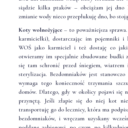
siądzie kilka ptaków – obciążam jej dno
zmianie wody nieco przepłukuję dno, bo stoją
Koty wolnożyjące
– to poważniejsza sprawa. 
karmicielki), dostarczając im pojemniki i
WOŚ jako karmiciel i też dostaję co jak
otwieramy im specjalnie zbudowane budki z
się tam schronić przed śniegiem, wiatrem 
sterylizacja. Bezdomniaków jest stanowczo 
wymaga tego konieczność trzymania szczu
domów. Dlatego, gdy w okolicy pojawi się 
przynętą. Jeśli złapie się do niej kot ni
transportuję go do lecznicy, która ma podpi
bezdomniaków, i wręczam uzyskany wcześn
poddane zabiegowi, po czym, po kilkudnio