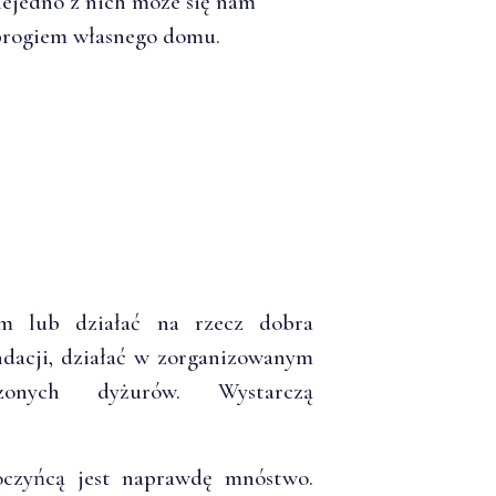
ejedno z nich może się nam
progiem własnego domu.
m lub działać na rzecz dobra
ndacji, działać w zorganizowanym
czonych dyżurów. Wystarczą
oczyńcą jest naprawdę mnóstwo.