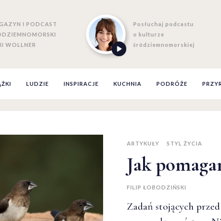
GAZYN I PODCAST
Posłuchaj podcastu
ÓDZIEMNOMORSKI
o kulturze
II WOLLNER
śródziemnomorskiej
ĄŻKI
LUDZIE
INSPIRACJE
KUCHNIA
PODRÓŻE
PRZY
ARTYKUŁY
STYL ŻYCIA
Jak pomaga
FILIP ŁOBODZIŃSKI
Zadań stojących przed