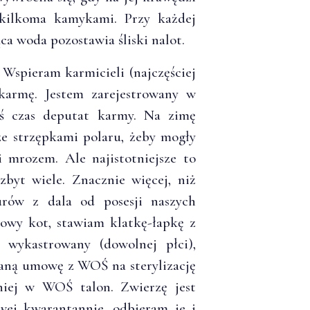
 kilkoma kamykami. Przy każdej
ca woda pozostawia śliski nalot.
Wspieram karmicieli (najczęściej
 karmę. Jestem zarejestrowany w
iś czas deputat karmy. Na zimę
e strzępkami polaru, żeby mogły
i mrozem. Ale najistotniejsze to
zbyt wiele. Znacznie więcej, niż
rów z dala od posesji naszych
nowy kot, stawiam klatkę-łapkę z
e wykastrowany (dowolnej płci),
saną umowę z WOŚ na sterylizację
iej w WOŚ talon. Zwierzę jest
wej kwarantannie, odbieram je i