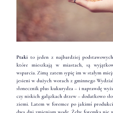
Ptaki
to jeden z najbardziej podstawowych 
które mieszkają w miastach, są wyjątko
wsparcia. Zimą zatem sypię im w stałym miej
jesieni w dużych worach z gminnego Wydzia
słonecznik plus kukurydza – i naprawdę wyże
czy niskich gałązkach drzew – dodatkowo słon
ziemi. Latem w foremce po jakimś produkc
dwa dni zmieniam wodę. Żeby foremka nie wy