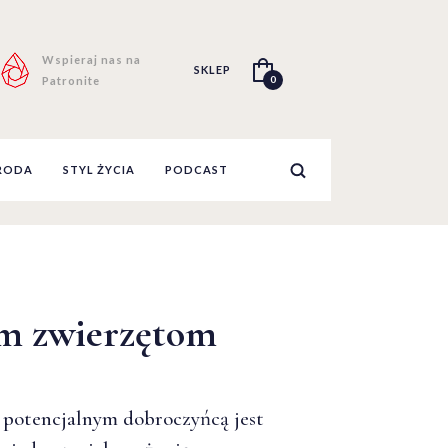
Wspieraj nas na
SKLEP
0
Patronite
RODA
STYL ŻYCIA
PODCAST
m zwierzętom
 potencjalnym dobroczyńcą jest