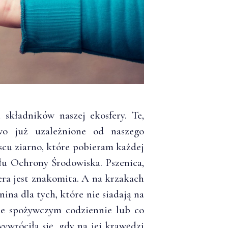
składników naszej ekosfery. Te,
wo już uzależnione od naszego
scu ziarno, które pobieram każdej
łu Ochrony Środowiska. Pszenica,
ra jest znakomita. A na krzakach
ina dla tych, które nie siadają na
ie spożywczym codziennie lub co
wróciła się, gdy na jej krawędzi