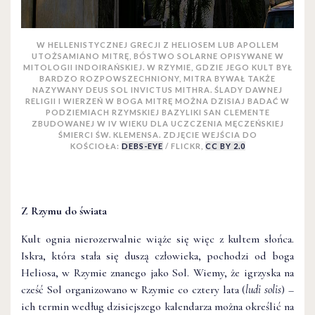
W HELLENISTYCZNEJ GRECJI Z HELIOSEM LUB APOLLEM
UTOŻSAMIANO MITRĘ, BÓSTWO SOLARNE OPISYWANE W
MITOLOGII INDOIRAŃSKIEJ. W RZYMIE, GDZIE JEGO KULT BYŁ
BARDZO ROZPOWSZECHNIONY, MITRA BYWAŁ TAKŻE
NAZYWANY DEUS SOL INVICTUS MITHRA. ŚLADY DAWNEJ
RELIGII I WIERZEŃ W BOGA MITRĘ MOŻNA DZISIAJ BADAĆ W
PODZIEMIACH RZYMSKIEJ BAZYLIKI SAN CLEMENTE
ZBUDOWANEJ W IV WIEKU DLA UCZCZENIA MĘCZEŃSKIEJ
ŚMIERCI ŚW. KLEMENSA. ZDJĘCIE WEJŚCIA DO
KOŚCIOŁA:
DEBS-EYE
/ FLICKR,
CC BY 2.0
Z Rzymu do świata
Kult ognia nierozerwalnie wiąże się więc z kultem słońca.
Iskra, która stała się duszą człowieka, pochodzi od boga
Heliosa, w Rzymie znanego jako Sol. Wiemy, że igrzyska na
cześć Sol organizowano w Rzymie co cztery lata (
ludi solis
) –
ich termin według dzisiejszego kalendarza można określić na