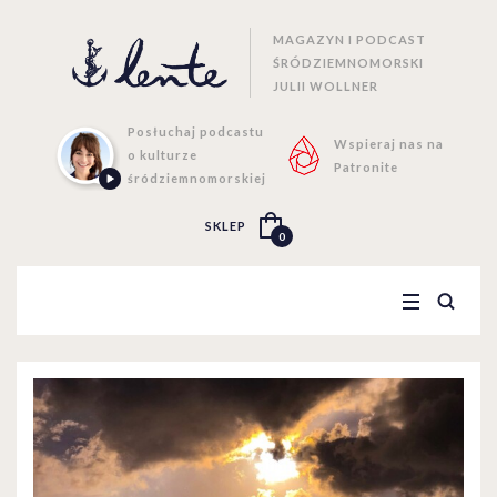
MAGAZYN I PODCAST
ŚRÓDZIEMNOMORSKI
JULII WOLLNER
Posłuchaj podcastu
Wspieraj nas na
o kulturze
Patronite
śródziemnomorskiej
SKLEP
0