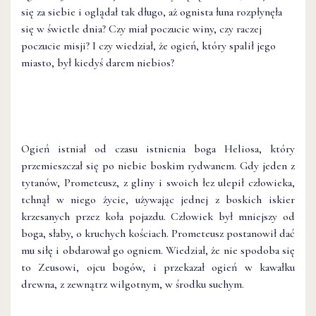
się za siebie i oglądał tak długo, aż ognista łuna rozpłynęła
się w świetle dnia? Czy miał poczucie winy, czy raczej
poczucie misji? I czy wiedział, że ogień, który spalił jego
miasto, był kiedyś darem niebios?
Ogień istniał od czasu istnienia boga Heliosa, który
przemieszczał się po niebie boskim rydwanem. Gdy jeden z
tytanów, Prometeusz, z gliny i swoich łez ulepił człowieka,
tchnął w niego życie, używając jednej z boskich iskier
krzesanych przez koła pojazdu. Człowiek był mniejszy od
boga, słaby, o kruchych kościach. Prometeusz postanowił dać
mu siłę i obdarował go ogniem. Wiedział, że nie spodoba się
to Zeusowi, ojcu bogów, i przekazał ogień w kawałku
drewna, z zewnątrz wilgotnym, w środku suchym.