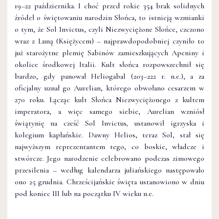
19–22 października. I choć przed rokie 354 brak solidnych
źródeł o świętowaniu narodzin Słońca, to istnieją wzmianki
o tym, że Sol Invictus, czyli Niezwyciężone Słońce, czczono
wraz z Luną (Księżycem) – najprawdopodobniej czyniło to
już starożytne plemię Sabinów zamieszkujących Apeniny i
okolice środkowej Italii. Kult słońca rozpowszechnił się
bardzo, gdy panował Heliogabal (203–222 r. n.e.), a za
oficjalny uznał go Aurelian, którego obwołano cesarzem w
270 roku. Łącząc kult Słońca Niezwyciężonego z kultem
imperatora, a więc samego siebie, Aurelian wzniósł
świątynię na cześć Sol Invictus
,
ustanowił igrzyska i
kolegium kapłańskie. Dawny Helios, teraz Sol, stał się
najwyższym reprezentantem tego, co boskie, władcze i
stwórcze. Jego narodzenie celebrowano podczas zimowego
przesilenia – według kalendarza juliańskiego następowało
ono 25 grudnia. Chrześcijańskie święta ustanowiono w dniu
pod koniec III lub na początku IV wieku n.e.