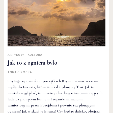
ARTYKUŁY
KULTURA
Jak to z ogniem było
ANNA CIROCKA
Czytając opowieści o początkach Rzymu, zawsze wracam
myślą do Eneasza, który uciekał z płonącej Troi. Jak to
musiało wyglądać, to miasto pełne bogactwa, umierających
ludzi, z płonącym Koniem Trojańskim, murami
wzniesionymi przez Posejdona i pewnie też płonącymi
ogniem? Jak widział je Eneasz? Czy będąc daleko, obejrzał