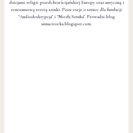
dziejami religii przedchrześcijańskiej Europy oraz antyczną i
renesansową teorią sztuki. Pisze eseje o sztuce dla fundacji
"Audiodeskrypcja" i "Niezła Sztuka". Prowadzi blog
annacirocka.blogspot.com.