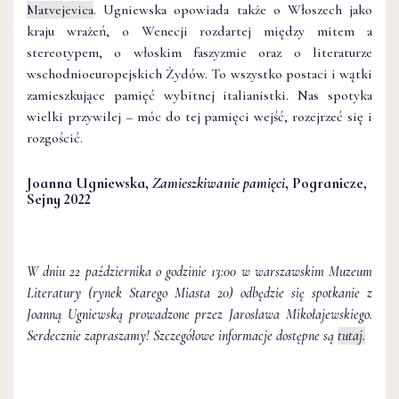
Matvejevica
. Ugniewska opowiada także o Włoszech jako
kraju wrażeń, o Wenecji rozdartej między mitem a
stereotypem, o włoskim faszyzmie oraz o literaturze
wschodnioeuropejskich Żydów. To wszystko postaci i wątki
zamieszkujące pamięć wybitnej italianistki. Nas spotyka
wielki przywilej – móc do tej pamięci wejść, rozejrzeć się i
rozgościć.
Joanna Ugniewska,
Zamieszkiwanie pamięci
, Pogranicze,
Sejny 2022
W dniu 22 października o godzinie 13:00 w warszawskim Muzeum
Literatury (rynek Starego Miasta 20) odbędzie się spotkanie z
Joanną Ugniewską prowadzone przez Jarosława Mikołajewskiego.
Serdecznie zapraszamy! Szczegółowe informacje dostępne są
tutaj.