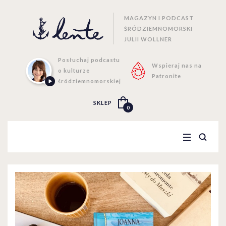
MAGAZYN I PODCAST
ŚRÓDZIEMNOMORSKI
JULII WOLLNER
Posłuchaj podcastu
Wspieraj nas na
o kulturze
Patronite
śródziemnomorskiej
SKLEP
0