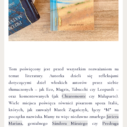
Tom poświęcony jest przed wszystkim rozważaniom na
temat literatury. Autorka dzieli się refleksjami
dotyczącymi dzieł włoskich autorów przez siebie
tłumaczonych – jak Eco, Magris, Tabucchi czy Leopardi –
oraz komentowanych (jak
Chiaromonte
czy Malaparte).
Wiele miejsca poświęca również pisarzom spoza Italii,
których, jak zauważył Marek Zagańczyk, łączy “M” na
początku nazwiska. Mamy tu więc niedawno zmarłego
Javiera
Maríasa
, genialnego
Sándora Máraiego
czy
Predraga