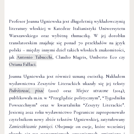
Profesor Joanna Ugniewska jest długoletnią wykładowczynią
literatury włoskiej w Katedrze Italianistyki Uniwersytetu
Warszawskiego oraz wybitną tłumaczką. W jej dorobku
translatorskim znajduje się ponad 70 przekładów na język
polski – między innymi dzieł takich włoskich znakomitości,
jak
Antonio Tabucchi
, Claudio Magris, Umberto Eco czy
Oriana Fallaci.
Joanna Ugniewska jest również uznaną eseistką. Nakładem
wydawnictwa Zeszytów Literackich ukazały się jej teksty
Podróżować, pisać
(2011) oraz
Miejsce utracone
(2014);
publikowała m.in. w “Przeglądzie politycznym”, “Tygodniku
Powszechnym” oraz w kwartalniku “Zeszyty Literackie”.
Jesienią 2022 roku wydawnictwo Pogranicze zaproponowało
czytelnikom nowy zbiór tekstów Ugniewskiej, zatytułowany
Zamieszkiwanie pamięci.
Obejmuje on eseje, które wcześniej
ukazały się we wspomnianych czasopismach, zmienione i