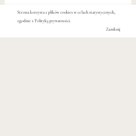
Strona korzysta z plików cookies w celach statystycznych,
zgodnie z
Polityką prywatności
.
Zamknij
#CLAUDIO MAGRIS
#ANTONIO TABUCCHI
#ORIANA FALLACI
#JAROSŁAW MIKOŁAJEWSKI
#JOANNA UGNIEWSKA
#KSIĄŻKA
#UMBERTO ECO
#LITERATURA