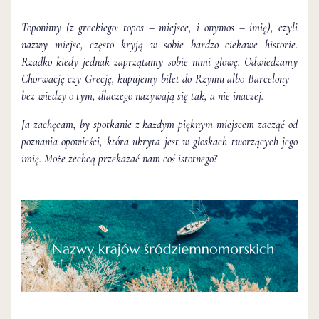
Toponimy (z greckiego: topos – miejsce, i onymos – imię), czyli
nazwy miejsc, często kryją w sobie bardzo ciekawe historie.
Rzadko kiedy jednak zaprzątamy sobie nimi głowę. Odwiedzamy
Chorwację czy Grecję, kupujemy bilet do Rzymu albo Barcelony –
bez wiedzy o tym, dlaczego nazywają się tak, a nie inaczej.
Ja zachęcam, by spotkanie z każdym pięknym miejscem zacząć od
poznania opowieści, która ukryta jest w głoskach tworzących jego
imię. Może zechcą przekazać nam coś istotnego?