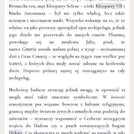
Monarcha ten, mąż Kleopatry Selene – córki
Kleopatry VII
i
Marka Antoniusza – był nie tylko władcą, lecz także
uczonym i mecenasem nauki. Wszystko wskazuje na to, że to
właśnie on jako pierwszy sporządził opis archipelagu, jednak
jego dzieło nie przetrwało do naszych czasów. Pliniusz,
powołując się na ustalenia Juby, pisał, że
nazwa
Canaria
została nadana jednej z wysp – utożsamianej
dziś z Gran Canarią – ze względu na żyjące tam wielkie psy
(
canes
), z których dwa miały zostać zabrane na królewski
dwór. Dopiero później nazwę tę rozciągnięto na cały
archipelag.
Niektórzy badacze zwracają jednak uwagę, że opowieść ta
mogła mieć także znaczenie symboliczne. W świecie
starożytnym psa wiązano bowiem z kultami religijnymi,
granicą między światem żywych i umarłych oraz podróżą do
zaświatów – wystarczy wspomnieć o Cerberze strzegącym
wejścia do Hadesu czy o psach towarzyszących bogini
Hekate
. Czy skojarzenia te mogły wpłynąć na sposób, w jaki