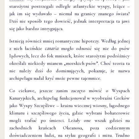
starożytni postrzegali odległe atlantyckie wyspy, leżące –
jak im się wydawało – niemal na granicy znanego świata?
Dziś nie sposób tego dowieść, jednak interpretacja ta jawi
się jako bardzo intrygująca.
Istnieją również mniej romantyczne hipotezy. Według jednej
z nich łacińskie
canaria
mogło odnosić się nie do psów
lądowych, lecz do fok mniszek, które starożytni podróżnicy
określali niekiedy mianem „morskich psów”. Choć teoria ta
nie należy dziś do dominujących, pokazuje, że nazwa
archipelagu nadal kryć może pewne tajemnice.
Co ciekawe, jeszcze zanim zaczęto mówić o Wyspach
Kanaryjskich, archipelag funkcjonował w wyobraźni Greków
jako Wyspy Szczęśliwe – kraina wiecznej wiosny, łagodnego
klimatu i szczęśliwego życia, gdzie wybrani bohaterowie
mogli trafiać po śmierci. Leżały one wszak gdzieś na
zachodnich krańcach Okeanosa, poza codziennym
doświadczeniem ludzi, na styku geografii i mitu. Trudno