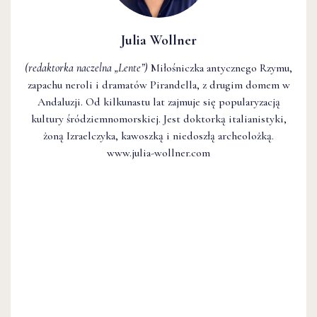
Julia Wollner
(redaktorka naczelna
„Lente”
)
Miłośniczka antycznego Rzymu,
zapachu neroli i dramatów Pirandella, z drugim domem w
Andaluzji. Od kilkunastu lat zajmuje się popularyzacją
kultury śródziemnomorskiej. Jest doktorką italianistyki,
żoną Izraelczyka, kawoszką i niedoszłą archeolożką.
www.julia-wollner.com