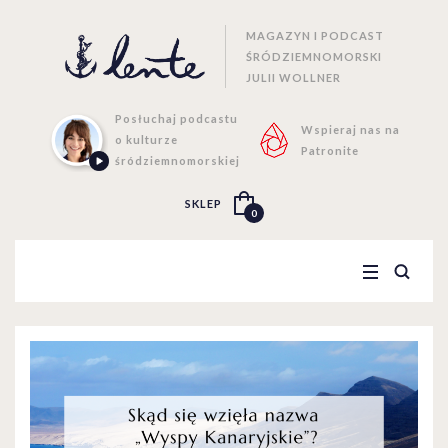
MAGAZYN I PODCAST
ŚRÓDZIEMNOMORSKI
JULII WOLLNER
Posłuchaj podcastu
Wspieraj nas na
o kulturze
Patronite
śródziemnomorskiej
SKLEP
0