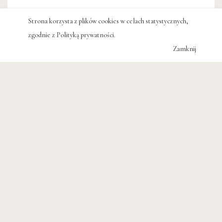
Strona korzysta z plików cookies w celach statystycznych,
zgodnie z
Polityką prywatności
.
Zamknij
Zestaw Hiszpania
#Austeria
#Cafelito
#do picia
#Hiszpania
#kawa
#notes
#poszewka
157 zł