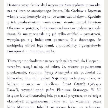
Historia wysp, które dziś nazywamy Kanaryjskimi, prowadzi
nas na kraniec starożytnego świata. Dla Greków i Rzymian
właśnie tutaj kończyło się to, co znane człowiekowi. Zgodnie
z ich wyobrażeniami zamieszkaną ziemię otaczał bowiem
Okeanos – potężna, bezkresna rzeka-ocean opływająca cały
świat. Za nią rozciągała się już tylko otchłań – przestrzeń,
wymykająca się ludzkiemu poznaniu. Nic dziwnego, że
archipelag obrósł legendami, a podróżnicy i geografowie
fantazjowali o nim przez wieki.
Tłumacząc pochodzenie nazwy tych należących do Hiszpanii
terenów, zacząć należy od faktu, że, wbrew popularnemu
przekonaniu, toponim
Wyspy Kanaryjskie
nie pochodzi od
kanarków, lecz od… psów. Najstarszy zachowany tekst, w
którym pojawia się określenie
Insula Canaria
(„Wyspa
Psów”), wyszedł spod pióra Pliniusza Starszego. W VI
księdze
Historii naturalnej
(ok. 77 r. n.e.) przytacza on relację z
ekspedycji zorganizowanej około sto lat wcześniej przez
króla Mauretanii, Jubę II, na wyspy leżące na Atlantyku.