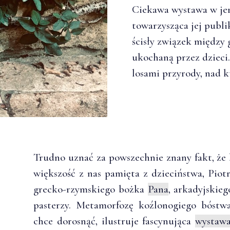
Ciekawa wystawa w je
towarzysząca jej publi
ścisły związek między
ukochaną przez dzieci.
losami przyrody, nad 
Trudno uznać za powszechnie znany fakt, że 
większość z nas pamięta z dzieciństwa, Piotr
grecko-rzymskiego bożka
Pana
, arkadyjskieg
pasterzy. Metamorfozę koźlonogiego bóstw
chce dorosnąć, ilustruje fascynująca
wystawa