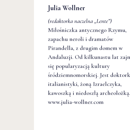
Julia Wollner
(redaktorka naczelna
„Lente”
)
Miłośniczka antycznego Rzymu,
zapachu neroli i dramatów
Pirandella, z drugim domem w
Andaluzji. Od kilkunastu lat zaj
się popularyzacją kultury
śródziemnomorskiej. Jest doktor
italianistyki, żoną Izraelczyka,
kawoszką i niedoszłą archeolożką
www.julia-wollner.com