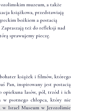
rozolimskim muzeum, a także
kacja książkowa, przedstawiają
 greckim bożkiem a postacią
 Zapraszają też do refleksji nad
którą sprawujemy pieczę.
bohater książek i filmów, którego
uś Pan, inspirowany jest postacią
o opiekuna lasów, pól, trzód i ich
a w psotnego chłopca, który nie
 w Israel Museum w Jerozolimie