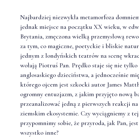
Najbardziej niezwykła metamorfoza domniem
jednak miejsce na początku XX wieku, w edwa
Brytania, zmęczona wielką przemysłową rewol
za tym, co magiczne, poetyckie i bliskie natu
jednym z londyńskich teatrów na scenę wkrac
wołają Piotruś Pan. Prędko staje się nie tylko
anglosaskiego dzieciństwa, a jednocześnie 
którego ojcem jest szkocki autor James Matth
ogromny entuzjazm, z jakim przyjęto nową b
przeanalizować jedną z pierwszych reakcji n
ziemskim ekosystemie. Czy wyciągniemy z tej
przypomnimy sobie, że przyroda, jak Pan, jest 
wszystko inne?