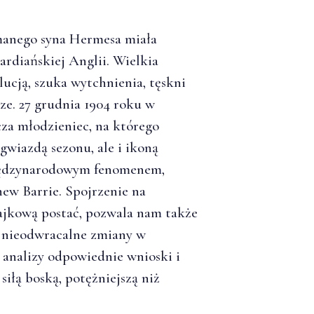
anego syna Hermesa miała
rdiańskiej Anglii. Wielkia
ucją, szuka wytchnienia, tęskni
rze. 27 grudnia 1904 roku w
za młodzieniec, na którego
 gwiazdą sezonu, ale i ikoną
międzynarodowym fenomenem,
ew Barrie. Spojrzenie na
ajkową postać, pozwala nam także
a nieodwracalne zmiany w
 analizy odpowiednie wnioski i
siłą boską, potężniejszą niż