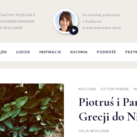
GAZYN I PODCAST
Posłuchaj podcastu
ÓDZIEMNOMORSKI
o kulturze
II WOLLNER
śródziemnomorskiej
ĄŻKI
LUDZIE
INSPIRACJE
KUCHNIA
PODRÓŻE
PRZY
KULTURA
SZTUKI PIĘKNE
H
Piotruś i Pa
Grecji do N
JULIA WOLLNER