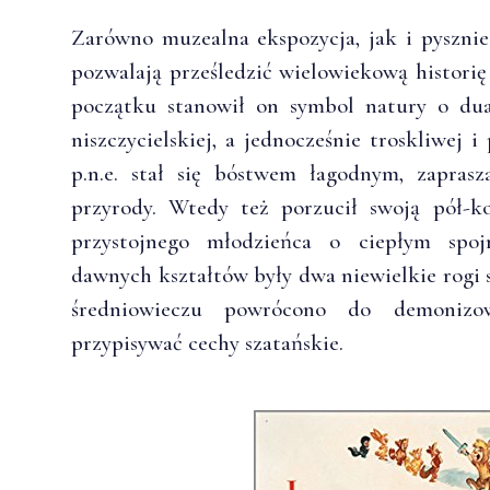
Zarówno muzealna ekspozycja, jak i pyszni
pozwalają prześledzić wielowiekową historię
początku stanowił on symbol natury o dual
niszczycielskiej, a jednocześnie troskliwej i 
p.n.e. stał się bóstwem łagodnym, zapra
przyrody. Wtedy też porzucił swoją pół-ko
przystojnego młodzieńca o ciepłym spo
dawnych kształtów były dwa niewielkie rogi 
średniowieczu powrócono do demonizo
przypisywać cechy szatańskie.