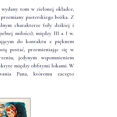
e wydany tom w zielonej okładce,
 przemiany pasterskiego bożka. Z
nym charakterze (siły dzikiej i
pełnej miłości); między III a I w.
szającym do kontaktu z pięknem
zią postać, przemieniając się w
jrzeniu; jedynym wspomnieniem
skryte między obfitymi lokami. W
wania Pana, któremu zaczęto