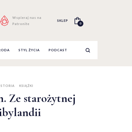
Wspieraj nas na
SKLEP
0
Patronite
RODA
STYL ŻYCIA
PODCAST
ISTORIA
KSIĄŻKI
n. Ze starożytnej
ibylandii