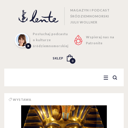
MAGAZYN I PODCAST
ŚRÓDZIEMNOMORSKI
JULII WOLLNER
Posłuchaj podcastu
Wspieraj nas na
o kulturze
Patronite
śródziemnomorskiej
SKLEP
0
WYSTAWA