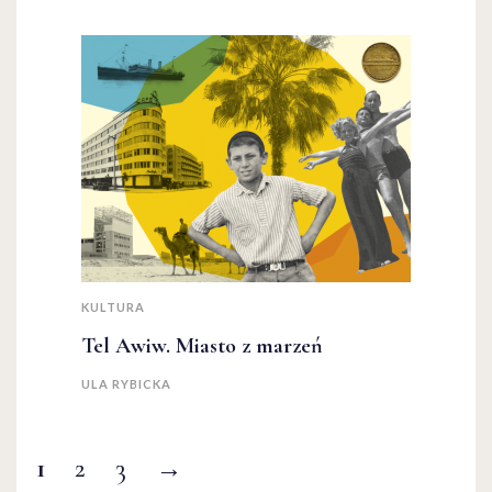
KULTURA
Tel Awiw. Miasto z marzeń
ULA RYBICKA
1
2
3
→