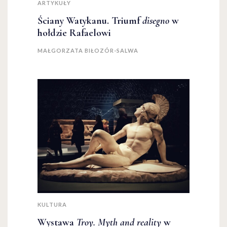
ARTYKUŁY
Ściany Watykanu. Triumf
disegno
w
hołdzie Rafaelowi
MAŁGORZATA BIŁOZÓR-SALWA
KULTURA
Wystawa
Troy. Myth and reality
w