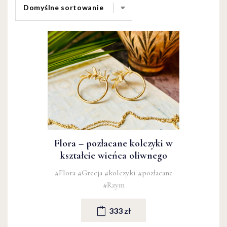
Flora – pozłacane kolczyki w
kształcie wieńca oliwnego
#Flora
#Grecja
#kolczyki
#pozłacane
#Rzym
333 zł