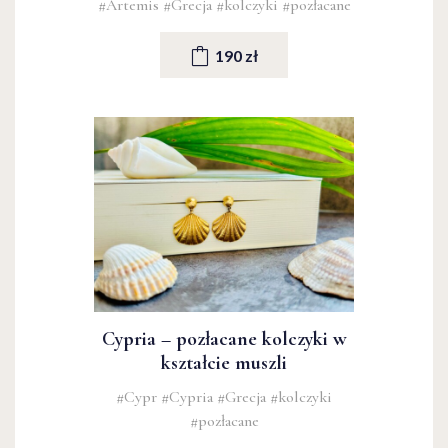
#Artemis
#Grecja
#kolczyki
#pozłacane
190 zł
Cypria – pozłacane kolczyki w
kształcie muszli
#Cypr
#Cypria
#Grecja
#kolczyki
#pozłacane