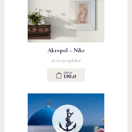
Akropol – Nike
#Grecja
#plakat
239 zł
190 zł