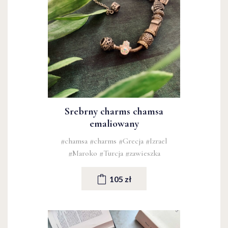
Srebrny charms chamsa
emaliowany
#chamsa
#charms
#Grecja
#Izrael
#Maroko
#Turcja
#zawieszka
105 zł