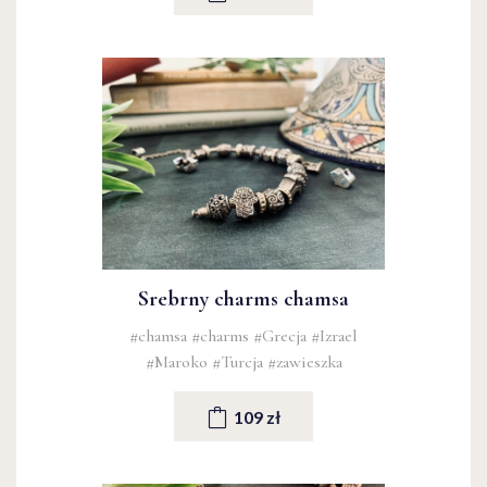
Srebrny charms chamsa
#chamsa
#charms
#Grecja
#Izrael
#Maroko
#Turcja
#zawieszka
109 zł