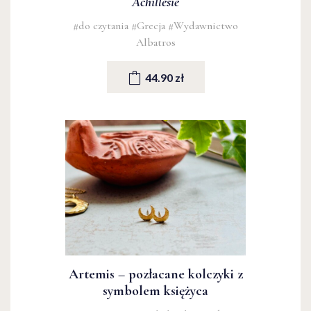
Achillesie
#do czytania
#Grecja
#Wydawnictwo
Albatros
44.90 zł
Artemis – pozłacane kolczyki z
symbolem księżyca