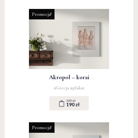
Promocja!
Akropol – korai
#Grecja
#plakat
239 zł
190 zł
Promocja!