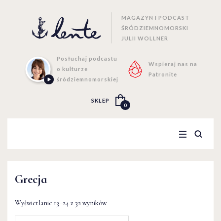
MAGAZYN I PODCAST
ŚRÓDZIEMNOMORSKI
JULII WOLLNER
Posłuchaj podcastu
Wspieraj nas na
o kulturze
Patronite
śródziemnomorskiej
SKLEP
0
Grecja
Wyświetlanie 13–24 z 32 wyników