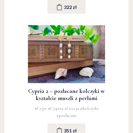
322 zł
Cypria 2 – pozłacane kolczyki w
kształcie muszli z perłami
#Cypr
#Cypria
#Grecja
#kolczyki
#pozłacane
351 zł