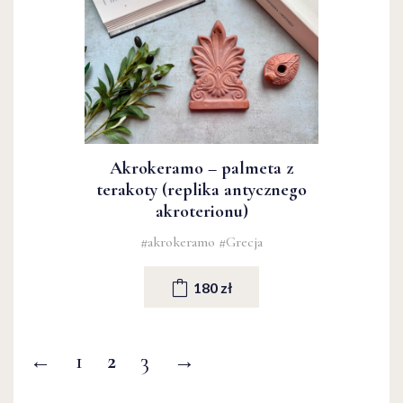
Akrokeramo – palmeta z
terakoty (replika antycznego
akroterionu)
#akrokeramo
#Grecja
180 zł
←
1
2
3
→