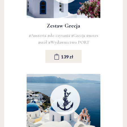
Zestaw Grecja
#Austeria
#do czytania
#Grecja
#notes
#stół
#Wydawnictwo PORT
139 zł