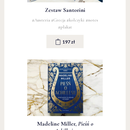
Zestaw Santorini
#Austeria
#Grecja
#kolczyki
#notes
#plakat
197 zł
Madeline Miller,
Pieśń o