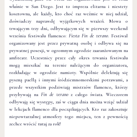
właśnie w San Diego. Jest to impreza elitarna i niestety
kosztowna, ale każdy, kto choć raz weźmie w niej udział,
doświadczy naprawdę wyjątkowych wrażeń. Mowa o
trwającym trzy dni, odbywającym się w pierwszy weekend
września festiwalu flamenco:
Fiesta Fin de verano
. Festiwal
organizowany jest przez prywatną osobę i odbywa się na
prywatnej posesji, w ogromnym ogrodzie zaaranżowanym na
amfiteatr. Uczestnicy przez cały okres trwania festiwalu
mogą mieszkać na terenie należącym do organizatora,
rozkładając w ogrodzie namioty. Wspólnie delektują się
pyszną paellą i innymi śródziemnomorskimi potrawami, a
przede wszystkim podziwiają mistrzów flamenco, którzy
przybywają na
Fin de verano
z całego świata. Wieczorem
odbywają się występy, zaś w ciągu dnia można wziąć udział
w lekcjach flamenco dla początkujących. Kto raz zakosztuje
niepowtarzalnej atmosfery tego miejsca, ten z pewnością
zechce wrócić tutaj za rok!