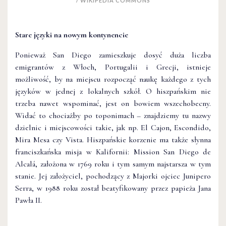
/ WIKIPEDIA COMMONS
Stare języki na nowym kontynencie
Ponieważ San Diego zamieszkuje dosyć duża liczba
emigrantów z Włoch, Portugalii i Grecji, istnieje
możliwość, by na miejscu rozpocząć naukę każdego z tych
języków w jednej z lokalnych szkół. O hiszpańskim nie
trzeba nawet wspominać, jest on bowiem wszechobecny.
Widać to chociażby po toponimach – znajdziemy tu nazwy
dzielnic i miejscowości takie, jak np. El Cajon, Escondido,
Mira Mesa czy Vista. Hiszpańskie korzenie ma także słynna
franciszkańska misja w Kalifornii: Mission San Diego de
Alcalá, założona w 1769 roku i tym samym najstarsza w tym
stanie. Jej założyciel, pochodzący z Majorki ojciec Junipero
Serra, w 1988 roku został beatyfikowany przez papieża Jana
Pawła II.