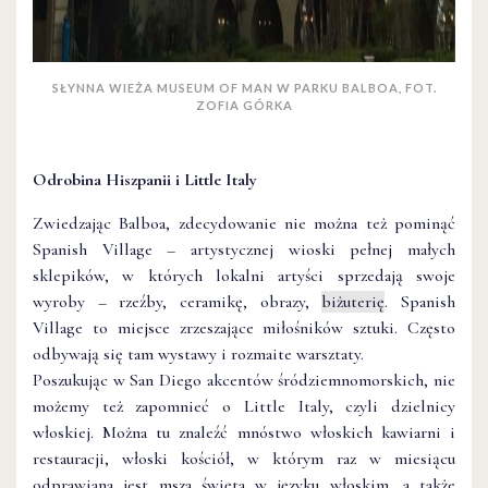
SŁYNNA WIEŻA MUSEUM OF MAN W PARKU BALBOA, FOT.
ZOFIA GÓRKA
Odrobina Hiszpanii i Little Italy
Zwiedzając Balboa, zdecydowanie nie można też pominąć
Spanish Village – artystycznej wioski pełnej małych
sklepików, w których lokalni artyści sprzedają swoje
wyroby – rzeźby, ceramikę, obrazy,
biżuterię
. Spanish
Village to miejsce zrzeszające miłośników sztuki. Często
odbywają się tam wystawy i rozmaite warsztaty.
Poszukując w San Diego akcentów śródziemnomorskich, nie
możemy też zapomnieć o Little Italy, czyli dzielnicy
włoskiej. Można tu znaleźć mnóstwo włoskich kawiarni i
restauracji, włoski kościół, w którym raz w miesiącu
odprawiana jest msza święta w języku włoskim, a także