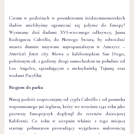
Czemu w podróżach w poszukiwaniu śródziemnomorskich
śladów mielibyśmy ograniczać się jedynie do Europy?
Wyruszmy dziś śladami XVI-wiecznego odkrywcy, Juana
Rodrigueza Cabrillo, do Nowego Świata, by odwiedzić
miasto dumnie nazywane najwspanialszym w Ameryce –
America’s finest city
. Mowa o kalifornijskim San Diego,
położonym ok. 2 godziny drogi samochodem na południe od
Los Angeles, sąsiadującym z meksykańską Tijuaną oraz
wodami Pacyfiku.
Biegiem do parku
Naszą podróż rozpocznijmy od cypla Cabrillo i od pomnika
wspomnianego już żeglarza, który we wrześniu 1542 roku jako
pierwszy Europejczyk dopłynął do terenów dzisiejszej
Kalifornii. Co roku w sierpniu właśnie z tego miejsca
startuje półmaraton prowadzący wyjątkowo malowniczą