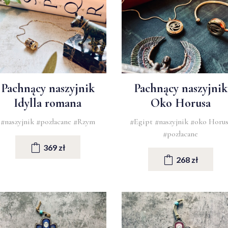
Pachnący naszyjnik
Pachnący naszyjnik
Idylla romana
Oko Horusa
#naszyjnik
#pozłacane
#Rzym
#Egipt
#naszyjnik
#oko Horus
#pozłacane
369 zł
268 zł