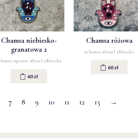
Chamsa niebiesko-
Chamsa różowa
granatowa 2
#chamsa
#Izrael
#Maroko
chamsa
#granat
#Izrael
#Maroko
60 zł
60 zł
7
8
9
10
11
12
13
→