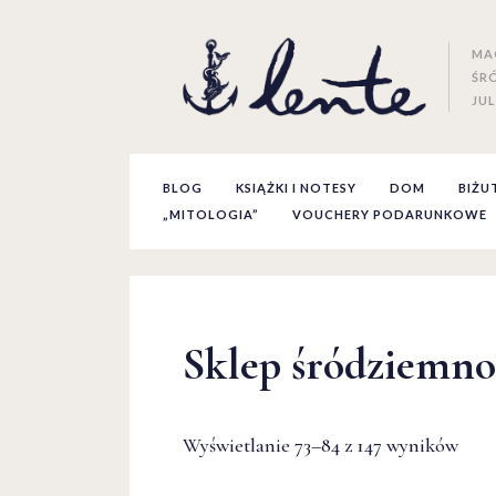
MA
ŚR
JUL
BLOG
KSIĄŻKI I NOTESY
DOM
BIŻU
„MITOLOGIA”
VOUCHERY PODARUNKOWE
Sklep śródziemn
Wyświetlanie 73–84 z 147 wyników