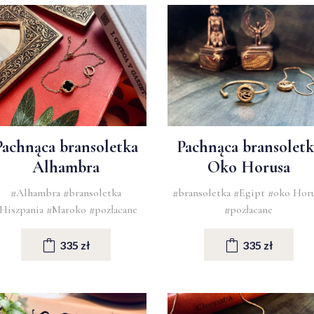
Pachnąca bransoletka
Pachnąca bransoletk
Alhambra
Oko Horusa
#Alhambra
#bransoletka
#bransoletka
#Egipt
#oko Hor
Hiszpania
#Maroko
#pozłacane
#pozłacane
335 zł
335 zł