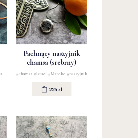
Pachnący naszyjnik
chamsa (srebrny)
a
#chamsa
#Izrael
#Maroko
#naszyjnik
225 zł