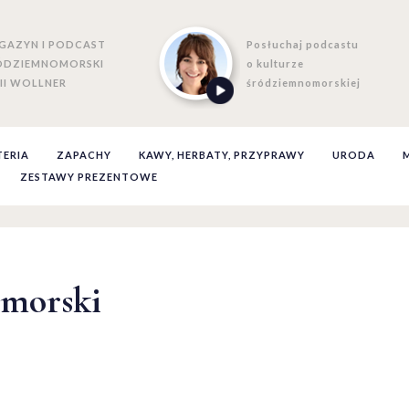
GAZYN I PODCAST
Posłuchaj podcastu
ÓDZIEMNOMORSKI
o kulturze
II WOLLNER
śródziemnomorskiej
TERIA
ZAPACHY
KAWY, HERBATY, PRZYPRAWY
URODA
ZESTAWY PREZENTOWE
omorski