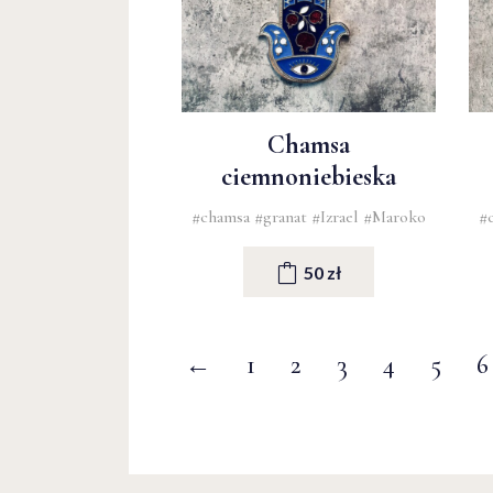
Chamsa
ciemnoniebieska
#chamsa
#granat
#Izrael
#Maroko
#
50 zł
←
1
2
3
4
5
6