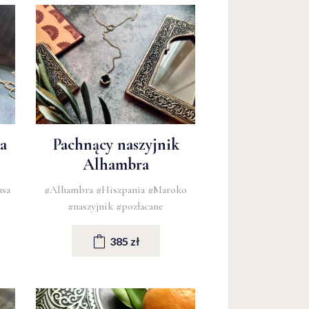
a
Pachnący naszyjnik
Alhambra
usa
#Alhambra
#Hiszpania
#Maroko
#naszyjnik
#pozłacane
385 zł