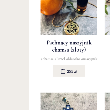
Pachnący naszyjnik
chamsa (złoty)
#chamsa
#Izrael
#Maroko
#naszyjnik
255 zł