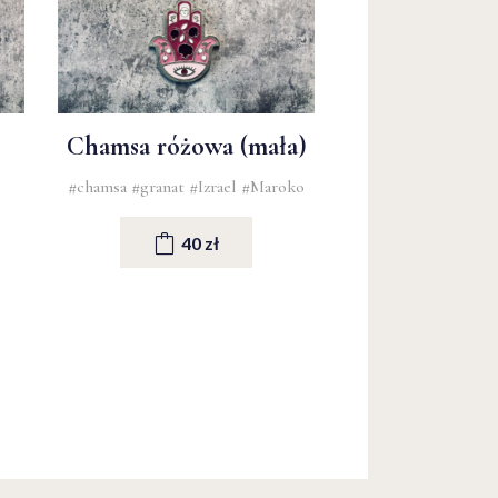
Chamsa różowa (mała)
#chamsa
#granat
#Izrael
#Maroko
40 zł