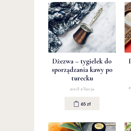
Dżezwa – tygielek do
sporządzania kawy po
turecku
#
#stół
#Turcja
65 zł