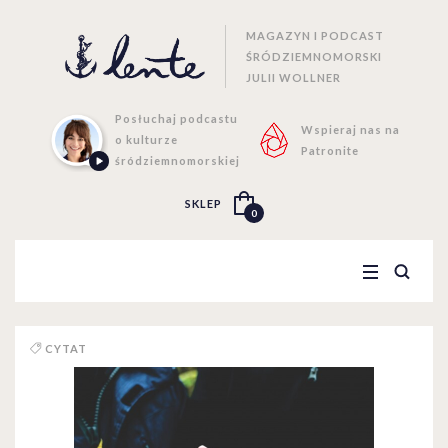
MAGAZYN I PODCAST
ŚRÓDZIEMNOMORSKI
JULII WOLLNER
Posłuchaj podcastu
Wspieraj nas na
o kulturze
Patronite
śródziemnomorskiej
SKLEP
0
CYTAT