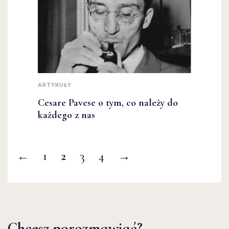
ARTYKUŁY
Cesare Pavese o tym, co należy do
każdego z nas
←
1
2
3
4
→
Chcesz porozmawiać?