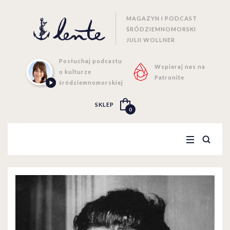
MAGAZYN I PODCAST
ŚRÓDZIEMNOMORSKI
JULII WOLLNER
Posłuchaj podcastu
Wspieraj nas na
o kulturze
Patronite
śródziemnomorskiej
SKLEP
0