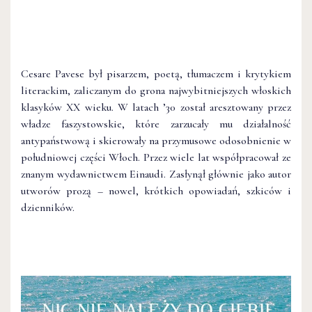
Cesare Pavese był pisarzem, poetą, tłumaczem i krytykiem
literackim, zaliczanym do grona najwybitniejszych włoskich
klasyków XX wieku. W latach ’30 został aresztowany przez
władze faszystowskie, które zarzucały mu działalność
antypaństwową i skierowały na przymusowe odosobnienie w
południowej części Włoch. Przez wiele lat współpracował ze
znanym wydawnictwem Einaudi. Zasłynął głównie jako autor
utworów prozą – nowel, krótkich opowiadań, szkiców i
dzienników.