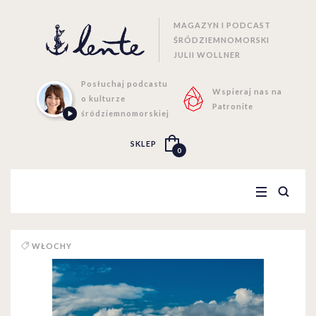
MAGAZYN I PODCAST
ŚRÓDZIEMNOMORSKI
JULII WOLLNER
Posłuchaj podcastu
Wspieraj nas na
o kulturze
Patronite
śródziemnomorskiej
SKLEP
0
WŁOCHY