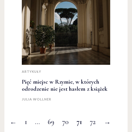
ARTYKUŁY
Pięć miejsc w Rzymie, w których
odrodzenie nie jest hasłem z książek
JULIA WOLLNER
←
1
…
69
70
71
72
→