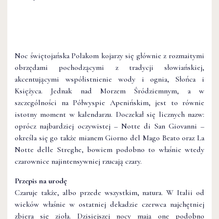
Noc świętojańska Polakom kojarzy się głównie z rozmaitymi
obrzędami pochodzącymi z tradycji słowiańskiej,
akcentującymi współistnienie wody i ognia, Słońca i
Księżyca. Jednak nad Morzem Śródziemnym, a w
szczególności na Półwyspie Apenińskim, jest to równie
istotny moment w kalendarzu. Doczekał się licznych nazw:
oprócz najbardziej oczywistej – Notte di San Giovanni –
określa się go także mianem Giorno del Mago Beato oraz La
Notte delle Streghe, bowiem podobno to właśnie wtedy
czarownice najintensywniej rzucają czary.
Przepis na urodę
Czaruje także, albo przede wszystkim, natura. W Italii od
wieków właśnie w ostatniej dekadzie czerwca najchętniej
zbiera się zioła. Dzisiejszej nocy mają one podobno