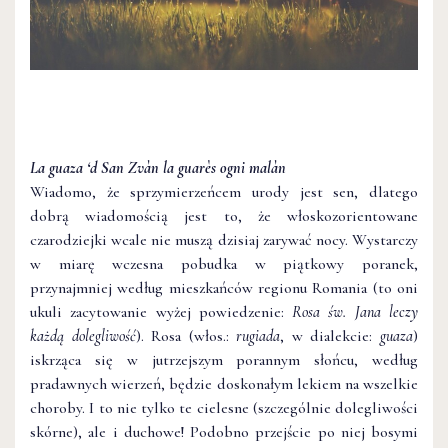
La guaza ‘d San Zvàn la guarès ogni malàn
Wiadomo, że sprzymierzeńcem urody jest sen, dlatego
dobrą wiadomością jest to, że włoskozorientowane
czarodziejki wcale nie muszą dzisiaj zarywać nocy. Wystarczy
w miarę wczesna pobudka w piątkowy poranek,
przynajmniej według mieszkańców regionu Romania (to oni
ukuli zacytowanie wyżej powiedzenie:
Rosa św. Jana leczy
każdą dolegliwość
). Rosa (włos.:
rugiada
, w dialekcie:
guaza
)
iskrząca się w jutrzejszym porannym słońcu, według
pradawnych wierzeń, będzie doskonałym lekiem na wszelkie
choroby. I to nie tylko te cielesne (szczególnie dolegliwości
skórne), ale i duchowe! Podobno przejście po niej bosymi