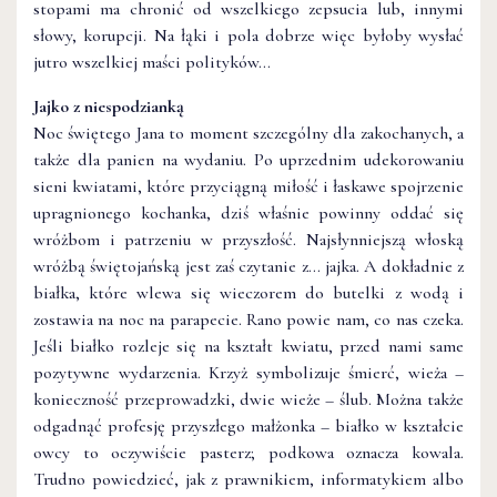
stopami ma chronić od wszelkiego zepsucia lub, innymi
słowy, korupcji. Na łąki i pola dobrze więc byłoby wysłać
jutro wszelkiej maści polityków…
Jajko z niespodzianką
Noc świętego Jana to moment szczególny dla zakochanych, a
także dla panien na wydaniu. Po uprzednim udekorowaniu
sieni kwiatami, które przyciągną miłość i łaskawe spojrzenie
upragnionego kochanka, dziś właśnie powinny oddać się
wróżbom i patrzeniu w przyszłość. Najsłynniejszą włoską
wróżbą świętojańską jest zaś czytanie z… jajka. A dokładnie z
białka, które wlewa się wieczorem do butelki z wodą i
zostawia na noc na parapecie. Rano powie nam, co nas czeka.
Jeśli białko rozleje się na kształt kwiatu, przed nami same
pozytywne wydarzenia. Krzyż symbolizuje śmierć, wieża –
konieczność przeprowadzki, dwie wieże – ślub. Można także
odgadnąć profesję przyszłego małżonka – białko w kształcie
owcy to oczywiście pasterz; podkowa oznacza kowala.
Trudno powiedzieć, jak z prawnikiem, informatykiem albo