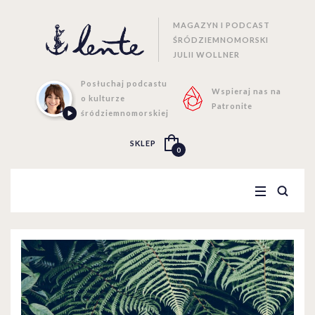
MAGAZYN I PODCAST
ŚRÓDZIEMNOMORSKI
JULII WOLLNER
Posłuchaj podcastu
Wspieraj nas na
o kulturze
Patronite
śródziemnomorskiej
SKLEP
0