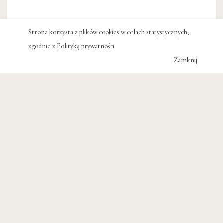
Strona korzysta z plików cookies w celach statystycznych,
zgodnie z
Polityką prywatności
.
Zamknij
#FOLKLOR
#ITALIA
#WŁOCHY
#WRÓŻBY
POWIĄZANE WPISY