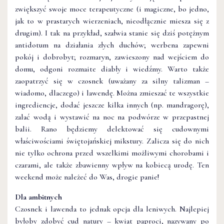
zwiększyć swoje moce terapeutyczne (i magiczne, bo jedno,
jak to w prastarych wierzeniach, nieodłącznie miesza się z
drugim). I tak na przykład, szałwia stanie się dziś potężnym
antidotum na działania złych duchów; werbena zapewni
pokój i dobrobyt; rozmaryn, zawieszony nad wejściem do
domu, odgoni rozmaite diabły i wiedźmy. Warto także
zaopatrzyć się w czosnek (uważany za silny talizman –
wiadomo, dlaczego) i lawendę. Można zmieszać te wszystkie
ingrediencje, dodać jeszcze kilka innych (np. mandragorę),
zalać wodą i wystawić na noc na podwórze w przepastnej
balii. Rano będziemy delektować się cudownymi
właściwościami świętojańskiej mikstury. Zalicza się do nich
nie tylko ochrona przed wszelkimi możliwymi chorobami i
czarami, ale także zbawienny wpływ na kobiecą urodę. Ten
weekend może należeć do Was, drogie panie!
Dla ambitnych
Czosnek i lawenda to jednak opcja dla leniwych. Najlepiej
byłoby zdobyć cud natury – kwiat paproci, nazywany po