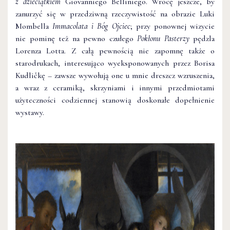
z dzieciątkiem
Giovanniego Belliniego. Wrócę jeszcze, by
zanurzyć się w przedziwną rzeczywistość na obrazie Luki
Mombella
Immacolata i Bóg Ojciec
; przy ponownej wizycie
nie pominę też na pewno czułego
Pokłonu Pasterzy
pędzla
Lorenza Lotta. Z całą pewnością nie zapomnę także o
starodrukach, interesująco wyeksponowanych przez Borisa
Kudličkę – zawsze wywołują one u mnie dreszcz wzruszenia,
a wraz z ceramiką, skrzyniami i innymi przedmiotami
użyteczności codziennej stanowią doskonałe dopełnienie
wystawy.