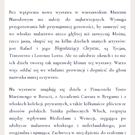
Bez wątpienia nowa wystawa w warszawskim Muzeum
Narodowym nie należy do najłatwiejszych. Wymaga
przygotowania lub przynajmniej gotowości, by zanurzyć się
we włoskie malarstwo nieco głębiej niż zazwyczaj. Można,
rzecz jasna, skupić się na kilku dziełach znanych artystów:
jest Rafael i jego
Błogosławiący Chrystus
, są Tycjan,
Tintoretto i Lorenzo Lotto. Ale to zaledwie okruch i to nie
ich dzieła tworzą tak naprawdę klimat tej wystawy. Warto
więc oddać się we władanie prowincji i dopuścić do głosu
nazwiska mniej oczywiste.
Na wystawie znajdują się dzieła z Pinacoteki Tosio
Martinengo w Brescii, z Accademii Carrara w Bergamo i z
włoskich kolekcji prywatnych, a także kilkanaście płócien ze
zbiorów polskich. Sztuka północnych Włoch, rozpięta
między wpływami Mediolanu i Wenecji, sięgająca po
zdobycze malarstwa włoskiego i niderlandzkiego, jest
oryginalna i ujmująca. Zachwyca w niej dążenie do realizmu i