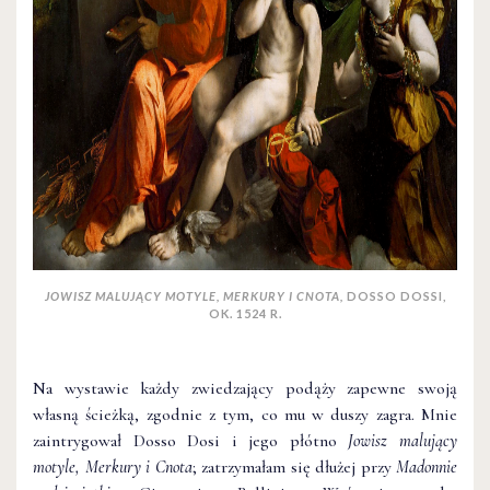
JOWISZ MALUJĄCY MOTYLE, MERKURY I CNOTA,
DOSSO DOSSI,
OK. 1524 R.
Na wystawie każdy zwiedzający podąży zapewne swoją
własną ścieżką, zgodnie z tym, co mu w duszy zagra. Mnie
zaintrygował Dosso Dosi i jego płótno
Jowisz malujący
motyle, Merkury i Cnota
; zatrzymałam się dłużej przy
Madonnie