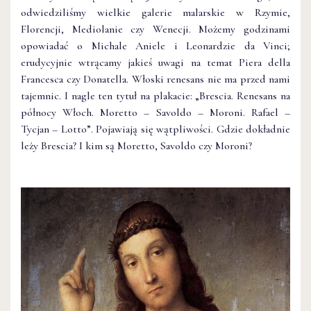
odwiedziliśmy wielkie galerie malarskie w Rzymie,
Florencji, Mediolanie czy Wenecji. Możemy godzinami
opowiadać o Michale Aniele i Leonardzie da Vinci;
erudycyjnie wtrącamy jakieś uwagi na temat Piera della
Francesca czy Donatella. Włoski renesans nie ma przed nami
tajemnic. I nagle ten tytuł na plakacie: „Brescia. Renesans na
północy Włoch. Moretto – Savoldo – Moroni. Rafael –
Tycjan – Lotto”. Pojawiają się wątpliwości. Gdzie dokładnie
leży Brescia? I kim są Moretto, Savoldo czy Moroni?