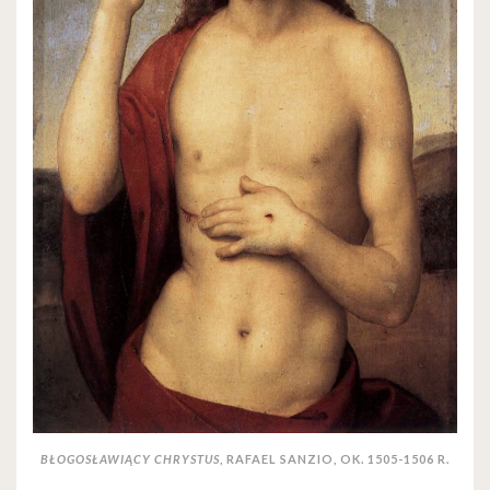
BŁOGOSŁAWIĄCY CHRYSTUS
, RAFAEL SANZIO, OK. 1505-1506 R.