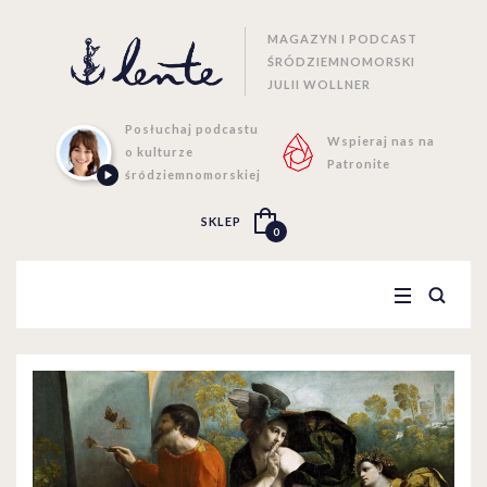
MAGAZYN I PODCAST
ŚRÓDZIEMNOMORSKI
JULII WOLLNER
Posłuchaj podcastu
Wspieraj nas na
o kulturze
Patronite
śródziemnomorskiej
SKLEP
0