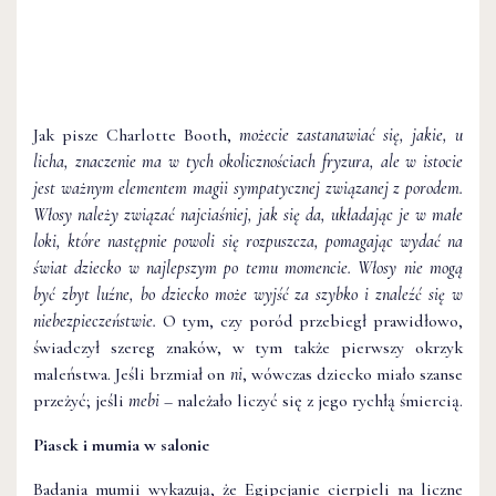
Jak pisze Charlotte Booth,
możecie zastanawiać się, jakie, u
licha, znaczenie ma w tych okolicznościach fryzura, ale w istocie
jest ważnym elementem magii sympatycznej związanej z porodem.
Włosy należy związać najciaśniej, jak się da, układając je w małe
loki, które następnie powoli się rozpuszcza, pomagając wydać na
świat dziecko w najlepszym po temu momencie. Włosy nie mogą
być zbyt luźne, bo dziecko może wyjść za szybko i znaleźć się w
niebezpieczeństwie.
O tym, czy poród przebiegł prawidłowo,
świadczył szereg znaków, w tym także pierwszy okrzyk
maleństwa. Jeśli brzmiał on
ni
, wówczas dziecko miało szanse
przeżyć; jeśli
mebi
– należało liczyć się z jego rychłą śmiercią.
Piasek i mumia w salonie
Badania mumii wykazują, że Egipcjanie cierpieli na liczne