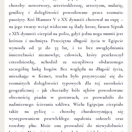
choroby: nowotwory, arteriosklerozę, artretyzm, malarię,
gruźlicę i dolegliwości powodowane przez rozmaite
pasożyty. Kró lRamzes V z XX dynastii chorował na ospę –
na jego twarzy wciąż widoczne są ślady krost; faraon Siptah
z XIX dynastii cierpiał na polio, gdyż jedna noga mumii jest
krótsza i uschnięta. Przeciętna długość życia w Egipcie
wynosiła od 32 do 35 lat, i to bez uwzględniania
śmiertelności niemowląt; człowiek, który przekroczył
czterdziestkę, uchodził za szczęśliwca obdarzonego
szczególną łaską bogów. Bez względu na długość życia,
mieszkając w Kemet, trzeba było przyzwyczaić się do
rozmaitych dolegliwości typowych dla tej szerokości
geograficznej – jak chociażby bóle zębów powodowane
obecnością piasku w potrawach, co prowadziło do
nadmiernego ścierania szkliwa. Wielu Egipcjan cierpiało
także na pylicę – chorobę charakteryzującą się
występowaniem przewlekłego zapalenia oskrzeli oraz
rozedmy płuc. Może ona prowadzić do niewydolności