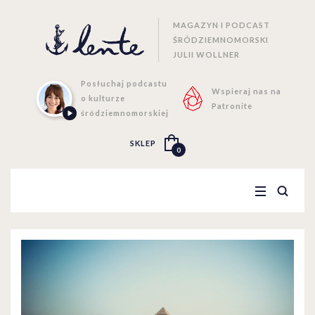
MAGAZYN I PODCAST
ŚRÓDZIEMNOMORSKI
JULII WOLLNER
Posłuchaj podcastu
Wspieraj nas na
o kulturze
Patronite
śródziemnomorskiej
SKLEP
0