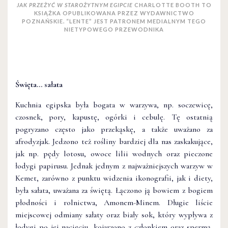
JAK PRZEŻYĆ W STAROŻYTNYM EGIPCIE
CHARLOTTE BOOTH TO
KSIĄŻKA OPUBLIKOWANA PRZEZ WYDAWNICTWO
POZNAŃSKIE. “LENTE” JEST PATRONEM MEDIALNYM TEGO
NIETYPOWEGO PRZEWODNIKA
Święta… sałata
Kuchnia egipska była bogata w warzywa, np. soczewicę,
czosnek, pory, kapustę, ogórki i cebulę. Tę ostatnią
pogryzano często jako przekąskę, a także uważano za
afrodyzjak. Jedzono też rośliny bardziej dla nas zaskakujące,
jak np. pędy lotosu, owoce lilii wodnych oraz pieczone
łodygi papirusu. Jednak jednym z najważniejszych warzyw w
Kemet, zarówno z punktu widzenia ikonografii, jak i diety,
była sałata, uważana za świętą. Łączono ją bowiem z bogiem
płodności i rolnictwa, Amonem-Minem. Długie liście
miejscowej odmiany sałaty oraz biały sok, który wypływa z
łodygi po jej nacięciu, kojarzono z członkiem oraz spermą,