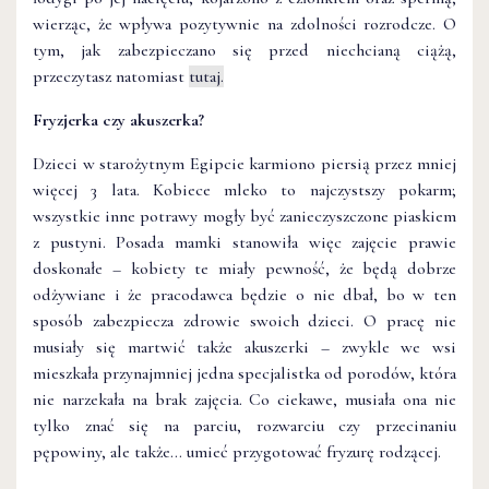
wierząc, że wpływa pozytywnie na zdolności rozrodcze. O
tym, jak zabezpieczano się przed niechcianą ciążą,
przeczytasz natomiast
tutaj.
Fryzjerka czy akuszerka?
Dzieci w starożytnym Egipcie karmiono piersią przez mniej
więcej 3 lata. Kobiece mleko to najczystszy pokarm;
wszystkie inne potrawy mogły być zanieczyszczone piaskiem
z pustyni. Posada mamki stanowiła więc zajęcie prawie
doskonałe – kobiety te miały pewność, że będą dobrze
odżywiane i że pracodawca będzie o nie dbał, bo w ten
sposób zabezpiecza zdrowie swoich dzieci. O pracę nie
musiały się martwić także akuszerki – zwykle we wsi
mieszkała przynajmniej jedna specjalistka od porodów, która
nie narzekała na brak zajęcia. Co ciekawe, musiała ona nie
tylko znać się na parciu, rozwarciu czy przecinaniu
pępowiny, ale także… umieć przygotować fryzurę rodzącej.