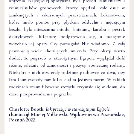
krążenia. Najczęściej spotykana była pośród kamieniarzy i
rzemieślników grobowych, którzy spędzali całe dnie w
zamkniętych i zakurzonych przestrzeniach. Lekarstwem,
które miało pomóc przy płytkim oddechu i męczącym
kaszlu, była mieszanina miodu, śmietany, karobu i pestek
daktylowych. Miksturę podgrzewało się, a następnie
wdychało jej opary. Czy pomagała? Nie wiadomo. Z całą
pewnością wiele chorujących umierało. Przy okazji warto
dodać, że pogrzeb w starożytnym Egipcie wyglądał dość
różnie, zależnie od zamożności i pozycji społecznej rodziny.
Niektóre z nich otwierały rodzinne grobowce co dwa, trzy
lata i umieszczały tam kilka ciał za jednym razem. W takich
rodzinach zmumifikowane szczątki trzymało się w domu, do
czasu przeprowadzenia pogrzebu.
Charlotte Booth,
Jak przeżyć w starożytnym Egipcie
,
tłumaczył Maciej Miłkowski, Wydawnictwo Poznańskie,
Poznań 2022