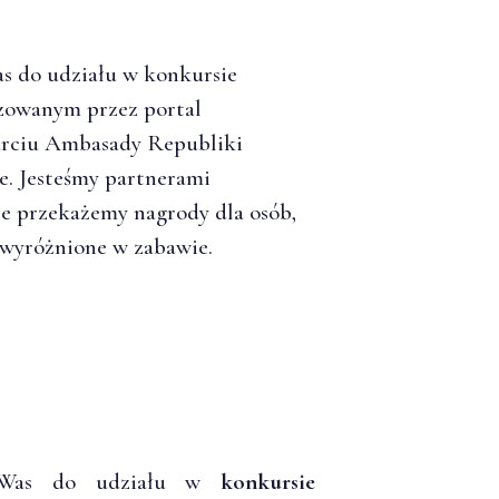
s do udziału w konkursie
zowanym przez portal
arciu Ambasady Republiki
. Jesteśmy partnerami
że przekażemy nagrody dla osób,
 wyróżnione w zabawie.
ić Was do udziału w
konkursie