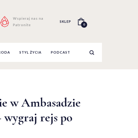
Wspieraj nas na
SKLEP
0
Patronite
RODA
STYL ŻYCIA
PODCAST
cie w Ambasadzie
 wygraj rejs po