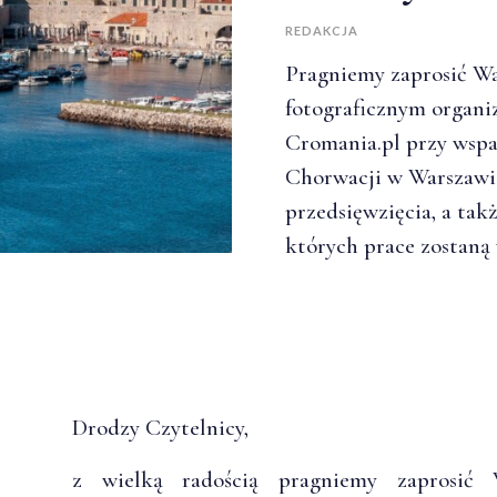
REDAKCJA
Pragniemy zaprosić Wa
fotograficznym organi
Cromania.pl przy wsp
Chorwacji w Warszawie
przedsięwzięcia, a tak
których prace zostaną
Drodzy Czytelnicy,
z wielką radością pragniemy zapros