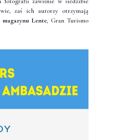
 fotografii zawiśnie w siedzibie
ie, zaś ich autorzy otrzymają
li magazynu Lente
, Gran Turismo