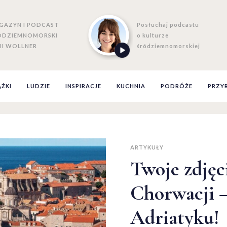
GAZYN I PODCAST
Posłuchaj podcastu
ÓDZIEMNOMORSKI
o kulturze
II WOLLNER
śródziemnomorskiej
ĄŻKI
LUDZIE
INSPIRACJE
KUCHNIA
PODRÓŻE
PRZY
ARTYKUŁY
Twoje zdję
Chorwacji –
Adriatyku!