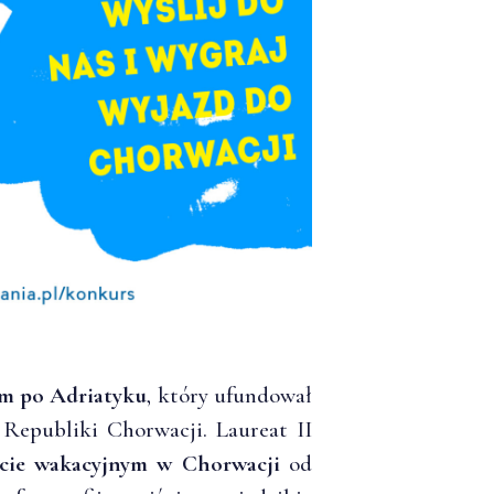
em po Adriatyku
, który ufundował
Republiki Chorwacji. Laureat II
cie wakacyjnym w Chorwacji
od