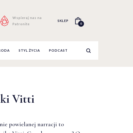
Wspieraj nas na
SKLEP
0
Patronite
RODA
STYL ŻYCIA
PODCAST
i Vitti
nie powielanej narracji to