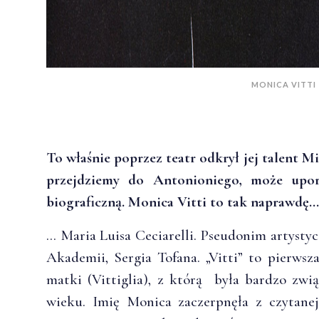
MONICA VITTI
To właśnie poprzez teatr odkrył jej talent 
przejdziemy do Antonioniego, może upo
biograficzną. Monica Vitti to tak naprawdę…
… Maria Luisa Ceciarelli. Pseudonim artystyc
Akademii, Sergia Tofana. „Vitti” to pierwsz
matki (Vittiglia), z którą była bardzo zwi
wieku. Imię Monica zaczerpnęła z czytanej