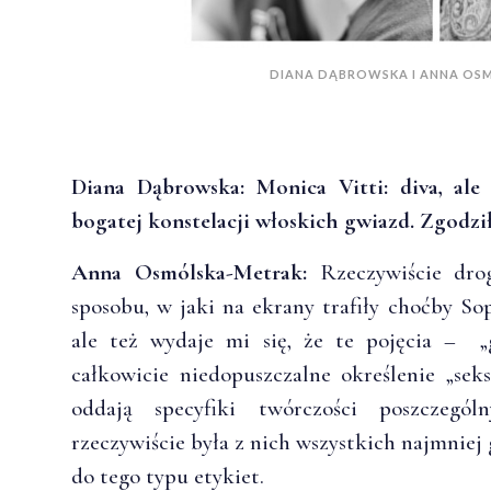
DIANA DĄBROWSKA I ANNA OS
Diana Dąbrowska: Monica Vitti: diva, ale
bogatej konstelacji włoskich gwiazd. Zgodził
Anna Osmólska-Metrak:
Rzeczywiście drog
sposobu, w jaki na ekrany trafiły choćby So
ale też wydaje mi się, że te pojęcia – „g
całkowicie niedopuszczalne określenie „sek
oddają specyfiki twórczości poszczegó
rzeczywiście była z nich wszystkich najmniej
do tego typu etykiet.