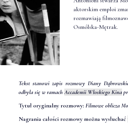
Antonioni stwarza Mon
aktorskim emploi zmar
rozmawiają filmoznaw
Osmólska-Mętrak.
Tekst stanowi zapis rozmowy Diany Dąbrowskie
odbyła się w ramach
Accademii Włoskiego Kina
pr
Tytuł oryginalny rozmowy:
Filmowe oblicza Mon
Nagrania całości rozmowy można wysłuchać