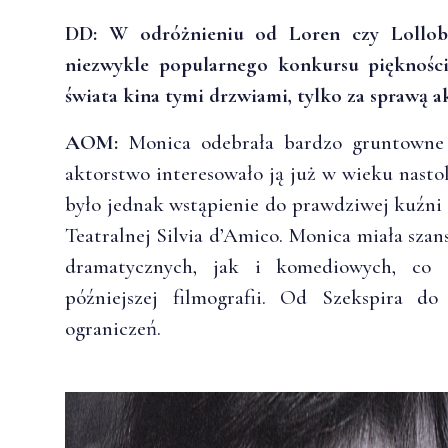
DD: W odróżnieniu od Loren czy Lollobri
niezwykle popularnego konkursu piękności 
świata kina tymi drzwiami, tylko za sprawą a
AOM:
Monica odebrała bardzo gruntowne w
aktorstwo interesowało ją już w wieku na
było jednak wstąpienie do prawdziwej kuźni
Teatralnej Silvia d’Amico. Monica miała szan
dramatycznych, jak i komediowych, co 
późniejszej filmografii. Od Szekspira d
ograniczeń.