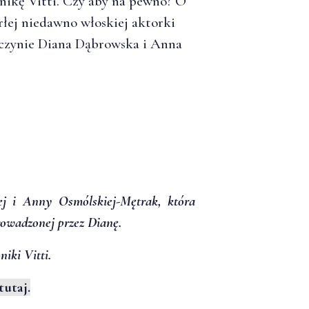
ikę Vitti. Czy aby na pewno? O
łej niedawno włoskiej aktorki
czynie Diana Dąbrowska i Anna
j i Anny Osmólskiej-Mętrak, która
owadzonej przez Dianę.
iki Vitti.
tutaj.