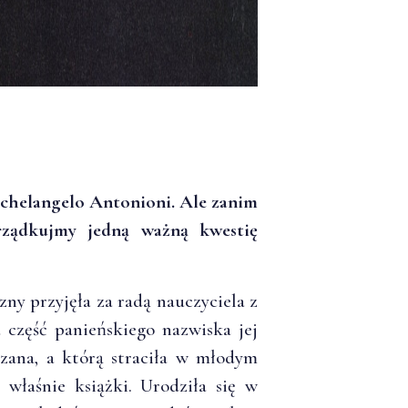
Michelangelo Antonioni. Ale zanim
rządkujmy jedną ważną kwestię
zny przyjęła za radą nauczyciela z
a część panieńskiego nazwiska jej
ązana, a którą straciła w młodym
 właśnie książki. Urodziła się w