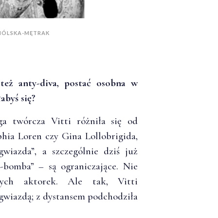
MÓLSKA-MĘTRAK
 też anty-diva, postać osobna w
abyś się?
a twórcza Vitti różniła się od
phia Loren czy Gina Lollobrigida,
wiazda”, a szczególnie dziś już
s-bomba” – są ograniczające. Nie
lnych aktorek. Ale tak, Vitti
 gwiazdą; z dystansem podchodziła