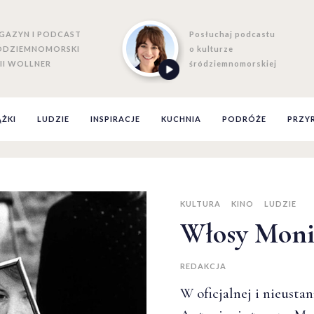
GAZYN I PODCAST
Posłuchaj podcastu
ÓDZIEMNOMORSKI
o kulturze
II WOLLNER
śródziemnomorskiej
ĄŻKI
LUDZIE
INSPIRACJE
KUCHNIA
PODRÓŻE
PRZY
KULTURA
KINO
LUDZIE
Włosy Monik
REDAKCJA
W oficjalnej i nieustan