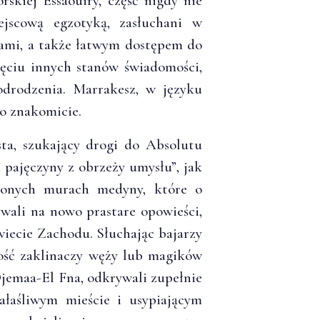
skiej Essaouiry, część nigdy nie
ejscową egzotyką, zasłuchani w
ami, a także łatwym dostępem do
ięciu innych stanów świadomości,
drodzenia. Marrakesz, w języku
o znakomicie.
ta, szukający drogi do Absolutu
i pajęczyny z obrzeży umysłu”, jak
wonych murach medyny, które o
ywali na nowo prastare opowieści,
iecie Zachodu. Słuchając bajarzy
ność zaklinaczy węży lub magików
jemaa-El Fna, odkrywali zupełnie
ałaśliwym mieście i usypiającym