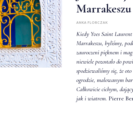
Marrakeszu
ANKA FLORCZAK
Kiedy Yves Saint Laurent 
Marrakeszu, byliśmy, podo
zauroczeni pięknem i mag
niewiele pozostało do powi
spodziewaliśmy się, że o
ogrodzie, malowanym bar
Całkowicie cichym, dając
jak i wiatrem.
Pierre Be