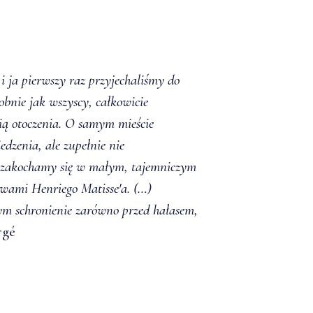
i ja pierwszy raz przyjechaliśmy do
bnie jak wszyscy, całkowicie
ią otoczenia. O samym mieście
edzenia, ale zupełnie nie
to zakochamy się w małym, tajemniczym
wami Henriego Matisse'a. (…)
ym schronienie zarówno przed hałasem,
rgé