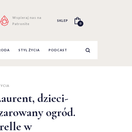
Wspieraj nas na
SKLEP
0
Patronite
RODA
STYL ŻYCIA
PODCAST
ŻYCIA
aurent, dzieci-
czarowany ogród.
relle w