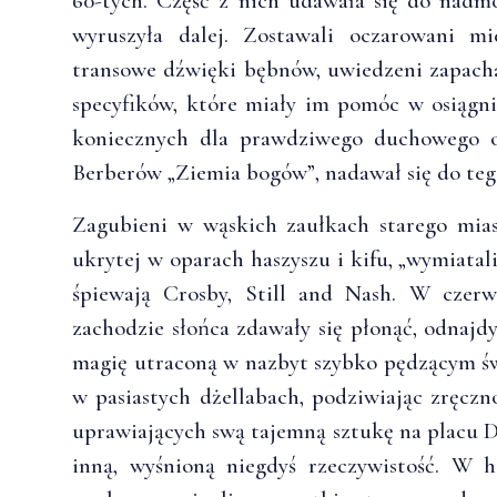
60-tych. Część z nich udawała się do nadmor
wyruszyła dalej. Zostawali oczarowani mi
transowe dźwięki bębnów, uwiedzeni zapach
specyfików, które miały im pomóc w osiągn
koniecznych dla prawdziwego duchowego o
Berberów „Ziemia bogów”, nadawał się do teg
Zagubieni w wąskich zaułkach starego mias
ukrytej w oparach haszyszu i kifu, „wymiatal
śpiewają Crosby, Still and Nash. W czer
zachodzie słońca zdawały się płonąć, odnajd
magię utraconą w nazbyt szybko pędzącym św
w pasiastych dżellabach, podziwiając zręcz
uprawiających swą tajemną sztukę na placu D
inną, wyśnioną niegdyś rzeczywistość. W h