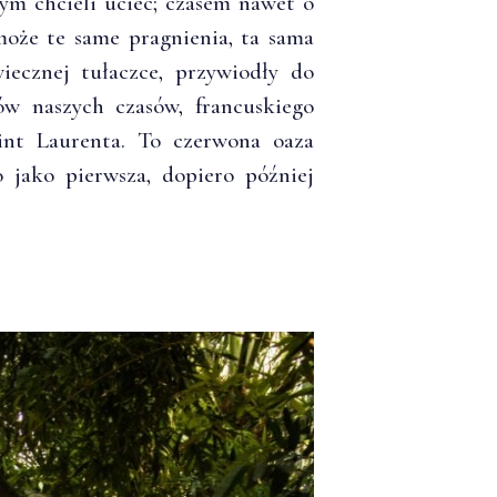
ym chcieli uciec; czasem nawet o
może te same pragnienia, ta sama
iecznej tułaczce, przywiodły do
ów naszych czasów, francuskiego
aint Laurenta. To czerwona oaza
 jako pierwsza, dopiero później