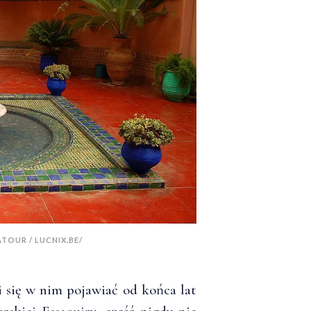
TOUR / LUCNIX.BE/
li się w nim pojawiać od końca lat