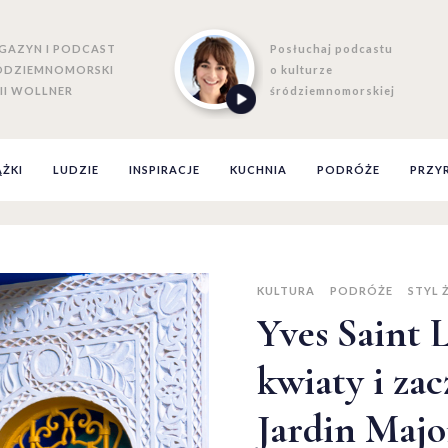
GAZYN I PODCAST
Posłuchaj podcastu
ÓDZIEMNOMORSKI
o kulturze
II WOLLNER
śródziemnomorskiej
ĄŻKI
LUDZIE
INSPIRACJE
KUCHNIA
PODRÓŻE
PRZY
KULTURA
PODRÓŻE
STYL 
Yves Saint L
kwiaty i za
Jardin Majo