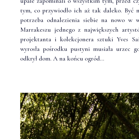
upale zapominali o wszystkim tym, przed cz
tym, co przywiodło ich aż tak daleko. Być 
potrzeba odnalezienia siebie na nowo w w
Marrakeszu jednego z największych artyst
projektanta i kolekcjonera sztuki Yves S
wyrosła pośrodku pustyni musiała urzec go
odkrył dom. A na końcu ogród…