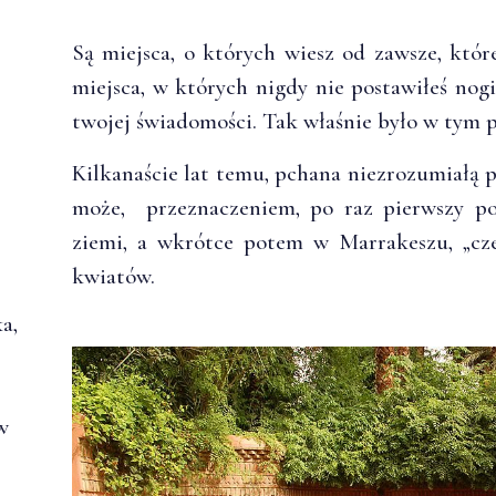
Są miejsca, o których wiesz od zawsze, któr
miejsca, w których nigdy nie postawiłeś nog
twojej świadomości. Tak właśnie było w tym 
Kilkanaście lat temu, pchana niezrozumiałą p
może, przeznaczeniem, po raz pierwszy po
ziemi, a wkrótce potem w Marrakeszu, „cz
kwiatów.
a,
w