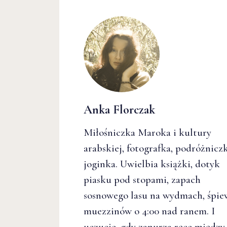
Anka Florczak
Miłośniczka Maroka i kultury
arabskiej, fotografka, podróżniczk
joginka. Uwielbia książki, dotyk
piasku pod stopami, zapach
sosnowego lasu na wydmach, śpie
muezzinów o 4:00 nad ranem. I
uczucie, gdy zanurza ręce między