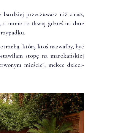
e bardziej przeczuwasz niż znasz,
i, a mimo to tkwią gdzieś na dnie
przypadku.
otrzebą, którą ktoś nazwałby, być
stawiłam stopę na marokańskiej
erwonym mieście”, mekce dzieci-