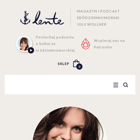
MAGAZYN I PODCAST
ŚRÓDZIEMNOMORSKI
JULII WOLLNER
Posłuchaj podcastu
Wspieraj nas na
o kulturze
Patronite
śródziemnomorskiej
SKLEP
0