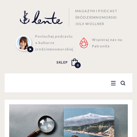
MAGAZYN I PODCAST
ŚRÓDZIEMNOMORSKI
JULII WOLLNER
Posłuchaj podcastu
Wspieraj nas na
o kulturze
Patronite
śródziemnomorskiej
SKLEP
0