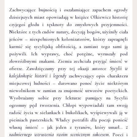
Zachwycające bujnością i oszałamiające zapachem ogrody
dzisiejszych miast opowiadają w książce Olkiewicz historię
czyjegoś głodu i tęsknoty do zmysłowych przyjemności.
Niektóre z tych cudów natury, decyzją bogów, użyźniły ciała
jeńców – niespełnionych kolonizatorów, którzy zapragnęli
karmić się sycylijską obfitością, a zamiast tego sami ją
pożywili. Ich wyprawy, choć potężne, wyruszały pod
złowróżbnymi znakami. Ziemia zechciała przyjąć śmierć w
ofierze. Zawdzięczamy przy tej okazji autorce
Sycylii w
kalejdoskopie historii i legendy
zachwycający opis charakteru
miejscowej ludności – darowano ponoć życie niektórym
niewolnikom w zamian za znajomość utworów poetyckich.
Wyobrażamy sobie przy lekturze panujący na Sycylii
ogromny pęd tworzenia. Chłopi wypowiadali tam swoją
radość życia w sielankach i bukolikach, wyśpiewywali ją w
pieśniach pasterskich. Władcy potrafili dla poezji ponieść
własną śmierć – jak jeden z tyranów, który umarł…
z
nadmiernego wzruszenia swoim scenicznym sukcesem
. Poeci i