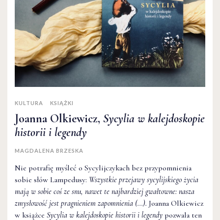
KULTURA
KSIĄŻKI
Joanna Olkiewicz,
Sycylia w kalejdoskopie
historii i legendy
MAGDALENA BRZESKA
Nie potrafię myśleć o Sycylijczykach bez przypomnienia
sobie słów Lampedusy:
Wszystkie przejawy sycylijskiego życia
mają w sobie coś ze snu, nawet te najbardziej gwałtowne: nasza
zmysłowość jest pragnieniem zapomnienia (...).
Joanna Olkiewicz
w książce
Sycylia w kalejdoskopie historii i legendy
pozwala ten