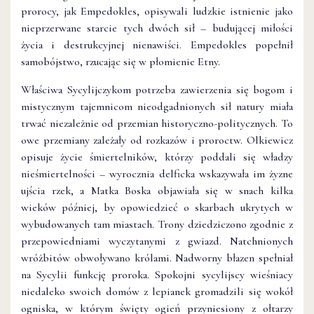
prorocy, jak Empedokles, opisywali ludzkie istnienie jako
nieprzerwane starcie tych dwóch sił – budującej miłości
życia i destrukcyjnej nienawiści. Empedokles popełnił
samobójstwo, rzucając się w płomienie Etny.
Właściwa Sycylijczykom potrzeba zawierzenia się bogom i
mistycznym tajemnicom nieodgadnionych sił natury miała
trwać niezależnie od przemian historyczno-politycznych. To
owe przemiany zależały od rozkazów i proroctw. Olkiewicz
opisuje życie śmiertelników, którzy poddali się władzy
nieśmiertelności – wyrocznia delficka wskazywała im żyzne
ujścia rzek, a Matka Boska objawiała się w snach kilka
wieków później, by opowiedzieć o skarbach ukrytych w
wybudowanych tam miastach. Trony dziedziczono zgodnie z
przepowiedniami wyczytanymi z gwiazd. Natchnionych
wróżbitów obwoływano królami. Nadworny błazen spełniał
na Sycylii funkcję proroka. Spokojni sycylijscy wieśniacy
niedaleko swoich domów z lepianek gromadzili się wokół
ogniska, w którym święty ogień przyniesiony z ołtarzy