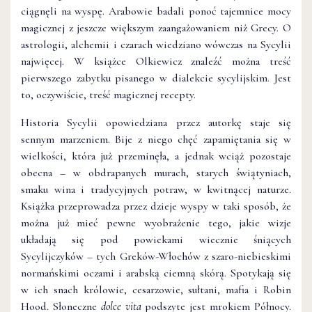
ciągnęli na wyspę. Arabowie badali ponoć tajemnice mocy
magicznej z jeszcze większym zaangażowaniem niż Grecy. O
astrologii, alchemii i czarach wiedziano wówczas na Sycylii
najwięcej. W książce Olkiewicz znaleźć można treść
pierwszego zabytku pisanego w dialekcie sycylijskim. Jest
to, oczywiście, treść magicznej recepty.
Historia Sycylii opowiedziana przez autorkę staje się
sennym marzeniem. Bije z niego chęć zapamiętania się w
wielkości, która już przeminęła, a jednak wciąż pozostaje
obecna – w obdrapanych murach, starych świątyniach,
smaku wina i tradycyjnych potraw, w kwitnącej naturze.
Książka przeprowadza przez dzieje wyspy w taki sposób, że
można już mieć pewne wyobrażenie tego, jakie wizje
układają się pod powiekami wiecznie śniących
Sycylijczyków – tych Greków-Włochów z szaro-niebieskimi
normańskimi oczami i arabską ciemną skórą. Spotykają się
w ich snach królowie, cesarzowie, sułtani, mafia i Robin
Hood. Słoneczne
dolce vita
podszyte jest mrokiem Północy.