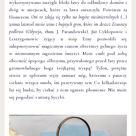
wykorzystywano zastygłe bloki lawy do odbudowy domów i
dróg w miejscach, które ta lawa zniszczyła. Powtarza za
Homerem:
Oni to zdają się tylko na bogów nieśmiertelnych (…)
winna latorośl niesie wino z bujnych gron, które im deszcz Zeusowy
podlewa
(
Odyseja
, tłum. J. Parandowski). Już Cyklopowie i
Lestrygonowie żyjący u stóp Etny pozwolili się
zahipnotyzować magicznym czarem obietnicy pełnego życia
w nieustannym zagrożeniu śmierci. Może czuli pod sobą
obecność śpiącego olbrzyma, przywalonego przed laty przez
gromowładnego boga trójkątną wyspą? Tyfon, potężny
stwór ze splotami węży zamiast nóg, któremu z paszczy
cieknie wrząca smoła, śni przerywany sen. Co kilkadziesiąt
lat się budzi, by ciskać z oczu ogniste płomienie. Nie może
się pogodzić z utratą Sycylii.