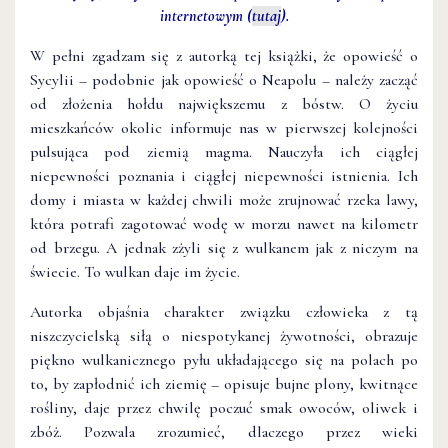
internetowym (
tutaj
).
W pełni zgadzam się z autorką tej książki, że opowieść o
Sycylii – podobnie jak opowieść o Neapolu – należy zacząć
od złożenia hołdu największemu z bóstw. O życiu
mieszkańców okolic informuje nas w pierwszej kolejności
pulsująca pod ziemią magma. Nauczyła ich ciągłej
niepewności poznania i ciągłej niepewności istnienia. Ich
domy i miasta w każdej chwili może zrujnować rzeka lawy,
która potrafi zagotować wodę w morzu nawet na kilometr
od brzegu. A jednak zżyli się z wulkanem jak z niczym na
świecie. To wulkan daje im życie.
Autorka objaśnia charakter związku człowieka z tą
niszczycielską siłą o niespotykanej żywotności, obrazuje
piękno wulkanicznego pyłu układającego się na polach po
to, by zapłodnić ich ziemię – opisuje bujne plony, kwitnące
rośliny, daje przez chwilę poczuć smak owoców, oliwek i
zbóż. Pozwala zrozumieć, dlaczego przez wieki