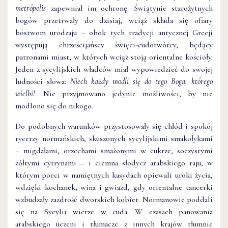
metrópolis
zapewniał im ochronę. Świątynie starożytnych
bogów przetrwały do dzisiaj, wciąż składa się ofiary
bóstwom urodzaju – obok tych tradycji antycznej Grecji
występują chrześcijańscy święci-cudotwórcy, będący
patronami miast, w których wciąż stoją orientalne kościoły.
Jeden z sycylijskich władców miał wypowiedzieć do swojej
ludności słowa:
Niech każdy modli się do tego Boga, którego
wielbi!
. Nie przyjmowano jedynie możliwości, by nie
modlono się do nikogo.
Do podobnych warunków przystosowały się chłód i spokój
rycerzy normańskich, skuszonych sycylijskimi smakołykami
– migdałami, orzechami smażonymi w cukrze, soczystymi
żółtymi cytrynami – i ciemna słodycz arabskiego raju, w
którym poeci w namiętnych kasydach opiewali uroki życia,
wdzięki kochanek, wina i gwiazd, gdy orientalne tancerki
wzbudzały zazdrość dworskich kobiet. Normanowie poddali
się na Sycylii wierze w cuda. W czasach panowania
arabskiego uczeni i tłumacze z innych krajów tłumnie