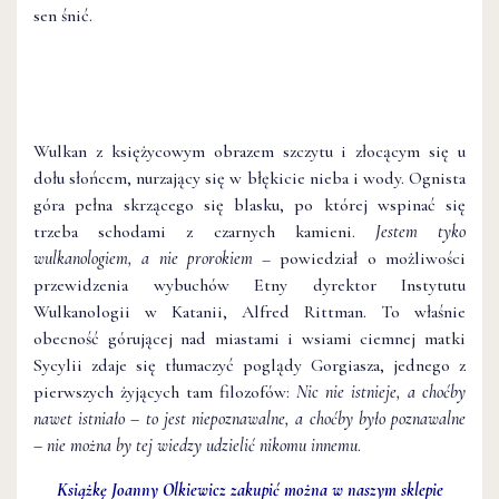
sen śnić.
Wulkan z księżycowym obrazem szczytu i złocącym się u
dołu słońcem, nurzający się w błękicie nieba i wody. Ognista
góra pełna skrzącego się blasku, po której wspinać się
trzeba schodami z czarnych kamieni.
Jestem tyko
wulkanologiem, a nie prorokiem
– powiedział o możliwości
przewidzenia wybuchów Etny dyrektor Instytutu
Wulkanologii w Katanii, Alfred Rittman. To właśnie
obecność górującej nad miastami i wsiami ciemnej matki
Sycylii zdaje się tłumaczyć poglądy Gorgiasza, jednego z
pierwszych żyjących tam filozofów:
Nic nie istnieje, a choćby
nawet istniało – to jest niepoznawalne, a choćby było poznawalne
– nie można by tej wiedzy udzielić nikomu innemu
.
Książkę Joanny Olkiewicz zakupić można w naszym sklepie