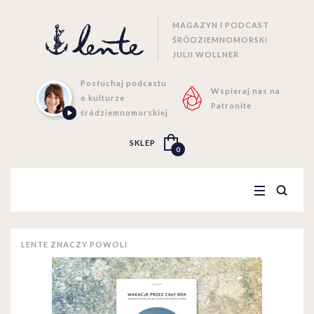
MAGAZYN I PODCAST
ŚRÓDZIEMNOMORSKI
JULII WOLLNER
Posłuchaj podcastu
Wspieraj nas na
o kulturze
Patronite
śródziemnomorskiej
SKLEP
0
LENTE ZNACZY POWOLI