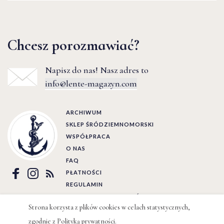
Chcesz porozmawiać?
Napisz do nas! Nasz adres to
info@lente-magazyn.com
ARCHIWUM
SKLEP ŚRÓDZIEMNOMORSKI
WSPÓŁPRACA
O NAS
FAQ
PŁATNOŚCI
REGULAMIN
POLITYKA PRYWATNOŚCI
Strona korzysta z plików cookies w celach statystycznych,
Ⓒ LENTE 2022 | BY
WIZJO
zgodnie z
Polityką prywatności
.