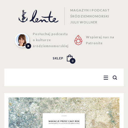
MAGAZYN I PODCAST
ŚRÓDZIEMNOMORSKI
JULII WOLLNER
Posłuchaj podcastu
Wspieraj nas na
o kulturze
Patronite
śródziemnomorskiej
SKLEP
0