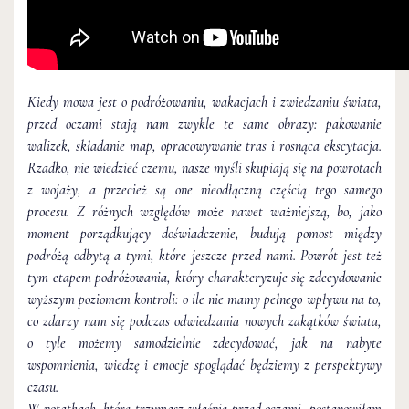
Kiedy mowa jest o podróżowaniu, wakacjach i zwiedzaniu świata,
przed oczami stają nam zwykle te same obrazy: pakowanie
walizek, składanie map, opracowywanie tras i rosnąca ekscytacja.
Rzadko, nie wiedzieć czemu, nasze myśli skupiają się na powrotach
z wojaży, a przecież są one nieodłączną częścią tego samego
procesu. Z różnych względów może nawet ważniejszą, bo, jako
moment porządkujący doświadczenie, budują pomost między
podróżą odbytą a tymi, które jeszcze przed nami. Powrót jest też
tym etapem podróżowania, który charakteryzuje się zdecydowanie
wyższym poziomem kontroli: o ile nie mamy pełnego wpływu na to,
co zdarzy nam się podczas odwiedzania nowych zakątków świata,
o tyle możemy samodzielnie zdecydować, jak na nabyte
wspomnienia, wiedzę i emocje spoglądać będziemy z perspektywy
czasu.
W notatkach, które trzymasz właśnie przed oczami, postanowiłam