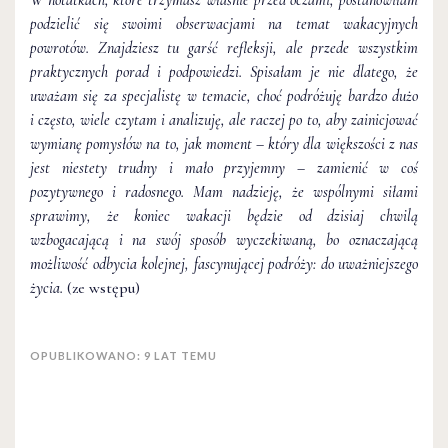
podzielić się swoimi obserwacjami na temat wakacyjnych
powrotów. Znajdziesz tu garść refleksji, ale przede wszystkim
praktycznych porad i podpowiedzi. Spisałam je nie dlatego, że
uważam się za specjalistę w temacie, choć podróżuję bardzo dużo
i często, wiele czytam i analizuję, ale raczej po to, aby zainicjować
wymianę pomysłów na to, jak moment – który dla większości z nas
jest niestety trudny i mało przyjemny – zamienić w coś
pozytywnego i radosnego. Mam nadzieję, że wspólnymi siłami
sprawimy, że koniec wakacji będzie od dzisiaj chwilą
wzbogacającą i na swój sposób wyczekiwaną, bo oznaczającą
możliwość odbycia kolejnej, fascynującej podróży: do uważniejszego
życia.
(ze wstępu)
OPUBLIKOWANO: 9 LAT TEMU