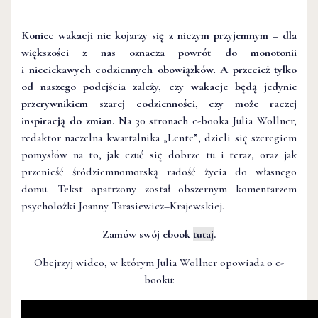
Koniec wakacji nie kojarzy się z niczym przyjemnym – dla
większości z nas oznacza powrót do monotonii
i nieciekawych codziennych obowiązków
.
A przecież tylko
od naszego podejścia zależy, czy wakacje będą jedynie
przerywnikiem szarej codzienności, czy może raczej
inspiracją do zmian.
Na 30 stronach e-booka Julia Wollner,
redaktor naczelna kwartalnika „Lente”, dzieli się szeregiem
pomysłów na to, jak czuć się dobrze tu i teraz, oraz jak
przenieść śródziemnomorską radość życia do własnego
domu. Tekst opatrzony został obszernym komentarzem
psycholożki Joanny Tarasiewicz–Krajewskiej.
Zamów swój ebook
tutaj
.
Obejrzyj wideo, w którym Julia Wollner opowiada o e-
booku: