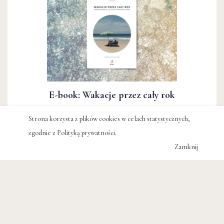
E-book: Wakacje przez cały rok
Strona korzysta z plików cookies w celach statystycznych,
9.99 zł
zgodnie z
Polityką prywatności
.
Zamknij
#CO CZYTAĆ
#CZYTAM
#CZYTAMY
#DO CZYTANIA
#KSIĄŻKA
#LEKTURA
#RECENZJA