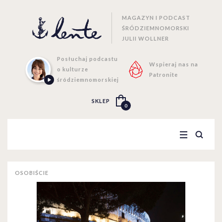
MAGAZYN I PODCAST
ŚRÓDZIEMNOMORSKI
JULII WOLLNER
Posłuchaj podcastu
Wspieraj nas na
o kulturze
Patronite
śródziemnomorskiej
SKLEP
0
OSOBIŚCIE