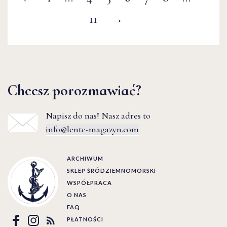
11
→
Chcesz porozmawiać?
Napisz do nas! Nasz adres to
info@lente-magazyn.com
ARCHIWUM
SKLEP ŚRÓDZIEMNOMORSKI
WSPÓŁPRACA
O NAS
FAQ
PŁATNOŚCI