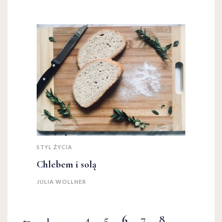
STYL ŻYCIA
Chlebem i solą
JULIA WOLLNER
←
1
…
4
5
6
7
8
…