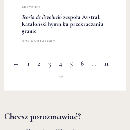
ARTYKUŁY
Teoria de l’evolució
zespołu Avstral.
Kataloński hymn ku przekraczaniu
granic
GOSIA VILLATORO
←
1
2
3
4
5
6
…
11
→
Chcesz porozmawiać?