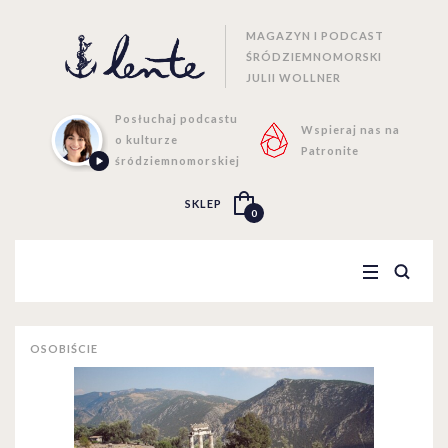
MAGAZYN I PODCAST
ŚRÓDZIEMNOMORSKI
JULII WOLLNER
Posłuchaj podcastu
Wspieraj nas na
o kulturze
Patronite
śródziemnomorskiej
SKLEP
0
OSOBIŚCIE