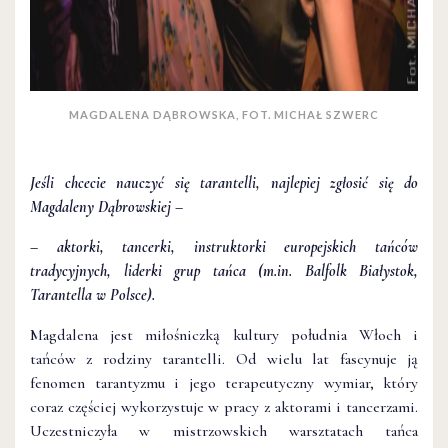
MAGDALENA DĄBROWSKA, FOT. MICHAŁ SZWERC
Jeśli chcecie nauczyć się tarantelli, najlepiej zgłosić się do
Magdaleny Dąbrowskiej –
– aktorki, tancerki, instruktorki europejskich tańców
tradycyjnych, liderki grup tańca (m.in. Balfolk Białystok,
Tarantella w Polsce).
Magdalena jest miłośniczką kultury południa Włoch i
tańców z rodziny tarantelli. Od wielu lat fascynuje ją
fenomen tarantyzmu i jego terapeutyczny wymiar, który
coraz częściej wykorzystuje w pracy z aktorami i tancerzami.
Uczestniczyła w mistrzowskich warsztatach tańca