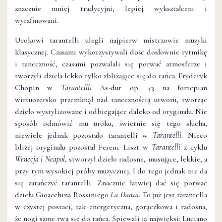
znacznie mniej tradycyjni, lepiej wykształceni i
wyrafinowani.
Urokowi tarantelli ulegli najpierw mistrzowie muzyki
klasycznej. Czasami wykorzystywali dość dosłownie rytmikę
i taneczność, czasami pozwalali się porwać atmosferze i
tworzyli dzieła lekko tylko zbliżające się do tańca. Fryderyk
Chopin w
Tarantellli
As-dur op. 43 na fortepian
wirtuozersko przemknął nad tanecznością utworu, tworząc
dzieło wystylizowane i odbiegające daleko od oryginału. Nie
sposób odmówić mu uroku, świetnie się tego słucha,
niewiele jednak pozostało tarantelli w
Tarantelli
. Nieco
bliżej oryginału pozostał Ferenc Liszt w
Tarantelli
z cyklu
Wenecja i Neapol
, stworzył dzieło radosne, musujące, lekkie, a
przy tym wysokiej próby muzycznej. I do tego jednak nie da
się zatańczyć tarantelli. Znacznie łatwiej dać się porwać
dziełu Gioacchina Rossiniego
La Danza
. To już jest tarantella
w czystej postaci, tak energetyczna, gorączkowa i radosna,
że nogi same rwą się do tańca. Śpiewali ją najwięksi: Luciano