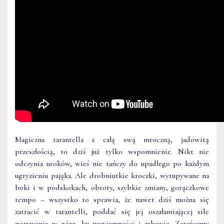
Magiczna tarantella z całą swą mroczną, jadowitą
przeszłością, to dziś już tylko wspomnienie. Nikt nie
odczynia uroków, wieś nie tańczy do upadłego po każdym
ugryzieniu pająka. Ale drobniutkie kroczki, wytupywane na
boki i w podskokach, obroty, szybkie zmiany, gorączkowe
tempo – wszystko to sprawia, że nawet dziś można się
zatracić w tarantelli, poddać się jej oszałamiającej sile
porywania w górę, ku przyjemności i zabawie. Zatańczmy