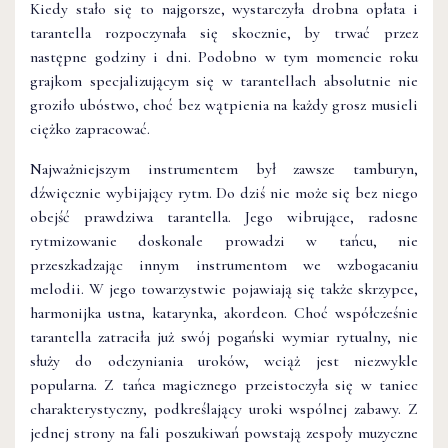
Kiedy stało się to najgorsze, wystarczyła drobna opłata i
tarantella rozpoczynała się skocznie, by trwać przez
następne godziny i dni. Podobno w tym momencie roku
grajkom specjalizującym się w tarantellach absolutnie nie
groziło ubóstwo, choć bez wątpienia na każdy grosz musieli
ciężko zapracować.
Najważniejszym instrumentem był zawsze tamburyn,
dźwięcznie wybijający rytm. Do dziś nie może się bez niego
obejść prawdziwa tarantella. Jego wibrujące, radosne
rytmizowanie doskonale prowadzi w tańcu, nie
przeszkadzając innym instrumentom we wzbogacaniu
melodii. W jego towarzystwie pojawiają się także skrzypce,
harmonijka ustna, katarynka, akordeon. Choć współcześnie
tarantella zatraciła już swój pogański wymiar rytualny, nie
służy do odczyniania uroków, wciąż jest niezwykle
popularna. Z tańca magicznego przeistoczyła się w taniec
charakterystyczny, podkreślający uroki wspólnej zabawy. Z
jednej strony na fali poszukiwań powstają zespoły muzyczne