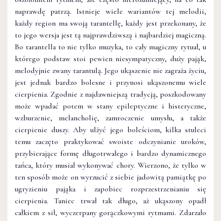
naprawdę patrzą. Istnieje wiele wariantów tej melodii,
każdy region ma swoją tarantellę, każdy jest przekonany, że
to jego wersja jest tą najprawdziwszą i najbardziej magiczną.
Bo tarantella to nie tylko muzyka, to cały magiczny rytuał, u
którego podstaw stoi pewien niesympatyczny, duży pająk,
melodyjnie zwany tarantulą. Jego ukąszenie nie zagraża życiu,
jest jednak bardzo bolesne i przynosi ukąszonemu wiele
cierpienia. Zgodnie z najdawniejszą tradycją, poszkodowany
może wpadać potem w stany epileptyczne i histeryczne,
wzburzenie, melancholię, zamroczenie umysłu, a także
cierpienie duszy. Aby ulżyć jego boleściom, kilka stuleci
temu zaczęto praktykować swoiste odczynianie uroków,
przybierające formę długotrwałego i bardzo dynamicznego
tańca, który musiał wykonywać chory. Wierzono, że tylko w
ten sposób może on wyrzucić z siebie jadowitą pamiątkę po
ugryzieniu pająka i zapobiec rozprzestrzenianiu się
cierpienia. Taniec trwał tak długo, aż ukąszony opadł
całkiem z sił, wyczerpany gorączkowymi rytmami. Zdarzało