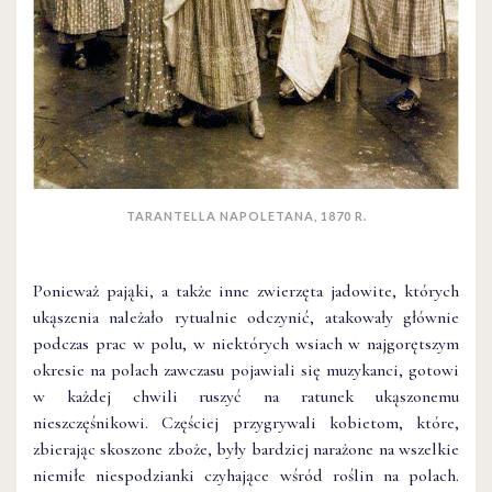
TARANTELLA NAPOLETANA, 1870 R.
Ponieważ pająki, a także inne zwierzęta jadowite, których
ukąszenia należało rytualnie odczynić, atakowały głównie
podczas prac w polu, w niektórych wsiach w najgorętszym
okresie na polach zawczasu pojawiali się muzykanci, gotowi
w każdej chwili ruszyć na ratunek ukąszonemu
nieszczęśnikowi. Częściej przygrywali kobietom, które,
zbierając skoszone zboże, były bardziej narażone na wszelkie
niemiłe niespodzianki czyhające wśród roślin na polach.