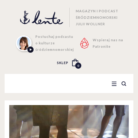
MAGAZYN I PODCAST
ŚRÓDZIEMNOMORSKI
JULII WOLLNER
Posłuchaj podcastu
Wspieraj nas na
o kulturze
Patronite
śródziemnomorskiej
SKLEP
0