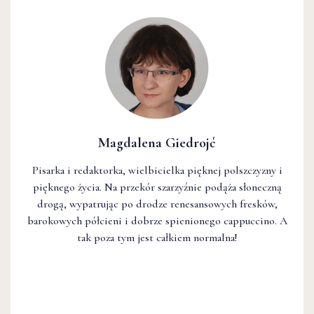
Magdalena Giedrojć
Pisarka i redaktorka, wielbicielka pięknej polszczyzny i
pięknego życia. Na przekór szarzyźnie podąża słoneczną
drogą, wypatrując po drodze renesansowych fresków,
barokowych półcieni i dobrze spienionego cappuccino. A
tak poza tym jest całkiem normalna!