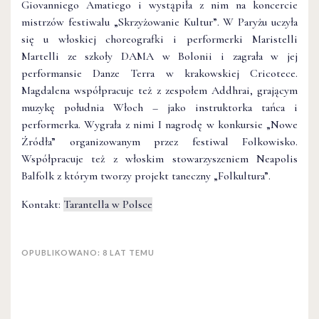
Giovanniego Amatiego i wystąpiła z nim na koncercie
mistrzów festiwalu „Skrzyżowanie Kultur”. W Paryżu uczyła
się u włoskiej choreografki i performerki Maristelli
Martelli ze szkoły DAMA w Bolonii i zagrała w jej
performansie Danze Terra w krakowskiej Cricotece.
Magdalena współpracuje też z zespołem Addhrai, grającym
muzykę południa Włoch – jako instruktorka tańca i
performerka. Wygrała z nimi I nagrodę w konkursie „Nowe
Źródła” organizowanym przez festiwal Folkowisko.
Współpracuje też z włoskim stowarzyszeniem Neapolis
Balfolk z którym tworzy projekt taneczny „Folkultura”.
Kontakt:
Tarantella w Polsce
OPUBLIKOWANO: 8 LAT TEMU