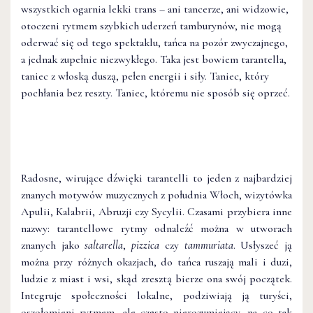
wszystkich ogarnia lekki trans – ani tancerze, ani widzowie,
otoczeni rytmem szybkich uderzeń tamburynów, nie mogą
oderwać się od tego spektaklu, tańca na pozór zwyczajnego,
a jednak zupełnie niezwykłego. Taka jest bowiem tarantella,
taniec z włoską duszą, pełen energii i siły. Taniec, który
pochłania bez reszty. Taniec, któremu nie sposób się oprzeć.
Radosne, wirujące dźwięki tarantelli to jeden z najbardziej
znanych motywów muzycznych z południa Włoch, wizytówka
Apulii, Kalabrii, Abruzji czy Sycylii. Czasami przybiera inne
nazwy: tarantellowe rytmy odnaleźć można w utworach
znanych jako
saltarella
,
pizzica
czy
tammuriata
. Usłyszeć ją
można przy różnych okazjach, do tańca ruszają mali i duzi,
ludzie z miast i wsi, skąd zresztą bierze ona swój początek.
Integruje społeczności lokalne, podziwiają ją turyści,
oszołomieni rytmem, ale często nierozumiejący, na co tak