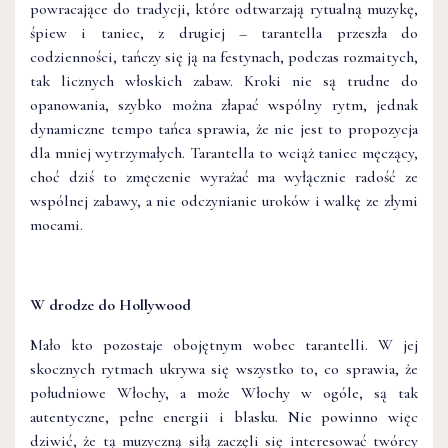
powracające do tradycji, które odtwarzają rytualną muzykę,
śpiew i taniec, z drugiej – tarantella przeszła do
codzienności, tańczy się ją na festynach, podczas rozmaitych,
tak licznych włoskich zabaw. Kroki nie są trudne do
opanowania, szybko można złapać wspólny rytm, jednak
dynamiczne tempo tańca sprawia, że nie jest to propozycja
dla mniej wytrzymałych. Tarantella to wciąż taniec męczący,
choć dziś to zmęczenie wyrażać ma wyłącznie radość ze
wspólnej zabawy, a nie odczynianie uroków i walkę ze złymi
mocami.
W drodze do Hollywood
Mało kto pozostaje obojętnym wobec tarantelli. W jej
skocznych rytmach ukrywa się wszystko to, co sprawia, że
południowe Włochy, a może Włochy w ogóle, są tak
autentyczne, pełne energii i blasku. Nie powinno więc
dziwić, że tą muzyczną siłą zaczęli się interesować twórcy