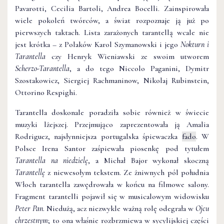
Pavarotti, Cecilia Bartoli, Andrea Bocelli. Zainspirowała
wiele pokoleń twórców, a świat rozpoznaje ją już po
pierwszych taktach. Lista zarażonych tarantellą wcale nie
jest krótka – z Polaków Karol Szymanowski i jego
Nokturn i
Tarantella
czy Henryk Wieniawski ze swoim utworem
Scherzo-Tarantella
, a do tego Niccolo Paganini, Dymitr
Szostakowicz, Siergiej Rachmaninow, Nikolaj Rubinstein,
Ottorino Respighi.
Tarantella doskonale poradziła sobie również w świecie
muzyki lżejszej. Przejmująco zaprezentowała ją Amalia
Rodriguez, najsłynniejsza portugalska śpiewaczka
fado
. W
Polsce Irena Santor zaśpiewała piosenkę pod tytułem
Tarantella na niedzielę
, a Michał Bajor wykonał skoczną
Tarantellę
z niewesołym tekstem. Ze żniwnych pól południa
Włoch tarantella zawędrowała w końcu na filmowe salony.
Fragment tarantelli pojawił się w musicalowym widowisku
Peter Pan
. Niedużą, acz niezwykle ważną rolę odegrała w
Ojcu
chrzestnym
; to ona właśnie rozbrzmiewa w sycylijskiej części