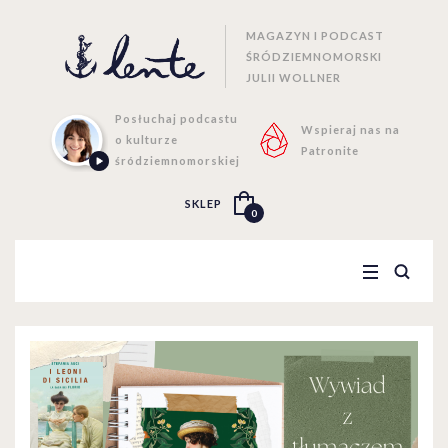
MAGAZYN I PODCAST
ŚRÓDZIEMNOMORSKI
JULII WOLLNER
Posłuchaj podcastu
Wspieraj nas na
o kulturze
Patronite
śródziemnomorskiej
SKLEP
0