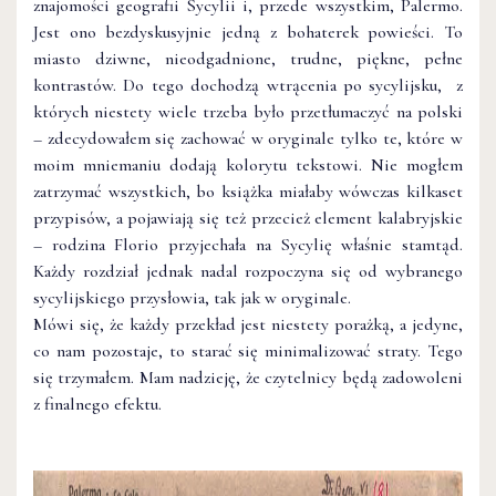
znajomości geografii Sycylii i, przede wszystkim, Palermo.
Jest ono bezdyskusyjnie jedną z bohaterek powieści. To
miasto dziwne, nieodgadnione, trudne, piękne, pełne
kontrastów. Do tego dochodzą wtrącenia po sycylijsku, z
których niestety wiele trzeba było przetłumaczyć na polski
– zdecydowałem się zachować w oryginale tylko te, które w
moim mniemaniu dodają kolorytu tekstowi. Nie mogłem
zatrzymać wszystkich, bo książka miałaby wówczas kilkaset
przypisów, a pojawiają się też przecież element kalabryjskie
– rodzina Florio przyjechała na Sycylię właśnie stamtąd.
Każdy rozdział jednak nadal rozpoczyna się od wybranego
sycylijskiego przysłowia, tak jak w oryginale.
Mówi się, że każdy przekład jest niestety porażką, a jedyne,
co nam pozostaje, to starać się minimalizować straty. Tego
się trzymałem. Mam nadzieję, że czytelnicy będą zadowoleni
z finalnego efektu.