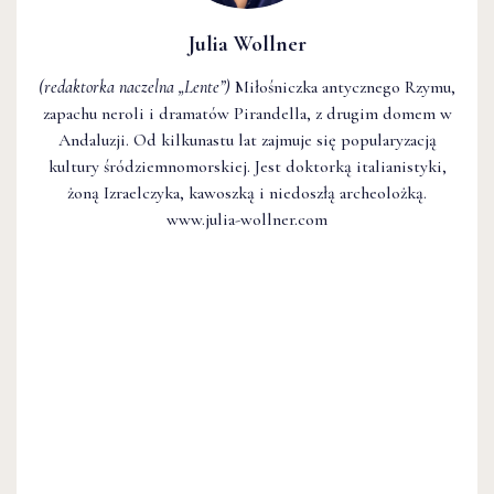
Julia Wollner
(redaktorka naczelna
„Lente”
)
Miłośniczka antycznego Rzymu,
zapachu neroli i dramatów Pirandella, z drugim domem w
Andaluzji. Od kilkunastu lat zajmuje się popularyzacją
kultury śródziemnomorskiej. Jest doktorką italianistyki,
żoną Izraelczyka, kawoszką i niedoszłą archeolożką.
www.julia-wollner.com