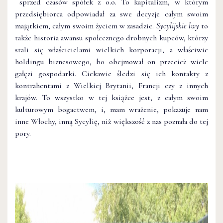
sprzed czasów spółek z o.o. To kapitalizm, w którym
przedsiębiorca odpowiadał za swe decyzje całym swoim
majątkiem, całym swoim życiem w zasadzie.
Sycylijskie lwy
to
także historia awansu społecznego drobnych kupców, którzy
stali się właścicielami wielkich korporacji, a właściwie
holdingu biznesowego, bo obejmował on przecież wiele
gałęzi gospodarki. Ciekawie śledzi się ich kontakty z
kontrahentami z Wielkiej Brytanii, Francji czy z innych
krajów. To wszystko w tej książce jest, z całym swoim
kulturowym bogactwem, i, mam wrażenie, pokazuje nam
inne Włochy, inną Sycylię, niż większość z nas poznała do tej
pory.