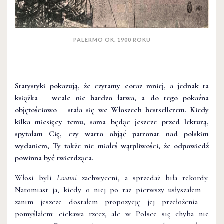
PALERMO OK. 1900 ROKU
Statystyki pokazują, że czytamy coraz mniej, a jednak ta
książka – wcale nie bardzo łatwa, a do tego pokaźna
objętościowo – stała się we Włoszech bestsellerem. Kiedy
kilka miesięcy temu, sama będąc jeszcze przed lekturą,
spytałam Cię, czy warto objąć patronat nad polskim
wydaniem, Ty także nie miałeś wątpliwości, że odpowiedź
powinna być twierdząca.
Włosi byli
Lwami
zachwyceni, a sprzedaż biła rekordy.
Natomiast ja, kiedy o niej po raz pierwszy usłyszałem –
zanim jeszcze dostałem propozycję jej przełożenia –
pomyślałem: ciekawa rzecz, ale w Polsce się chyba nie