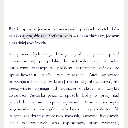
Byłeś zapewne jednym z pierwszych polskich czytelników
książki
Sycylijskie lwy
Stefanii Auci
– i, jako tłumacz, jednym
z bardziej uważnych.
Na pewno byli tacy, którzy czytali ją jeszcze przed
ukazaniem się po polsku, bo natknąłem się na pełne
entuzjazmu recenzje w polskim internecie krótko po
opublikowaniu ksiażki we Włoszech. Auci opowiada
porywającą historię, w której trudno się nie zanurzyć, ale
rzeczywiście wymaga od tłumacza większej niż zwykle
uważności. Autorka pisze w sposób, który w pracy nad
przekładem stanowi spore wyzwanie. Mam tu na myśli
nagromadzenie szczegółu, włoskości i sycylijskości. W
książce znajdziemy mnóstwo nazwisk, zarówno fikcyjnych,
jak i rzeczywistych, oraz toponimów, które wymagają