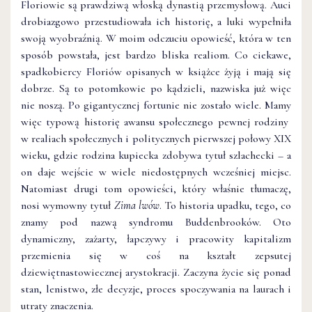
Floriowie są prawdziwą włoską dynastią przemysłową. Auci
drobiazgowo przestudiowała ich historię, a luki wypełniła
swoją wyobraźnią. W moim odczuciu opowieść, która w ten
sposób powstała, jest bardzo bliska realiom. Co ciekawe,
spadkobiercy Floriów opisanych w książce żyją i mają się
dobrze. Są to potomkowie po kądzieli, nazwiska już więc
nie noszą. Po gigantycznej fortunie nie zostało wiele. Mamy
więc typową historię awansu społecznego pewnej rodziny
w realiach społecznych i politycznych pierwszej połowy XIX
wieku, gdzie rodzina kupiecka zdobywa tytuł szlachecki – a
on daje wejście w wiele niedostępnych wcześniej miejsc.
Natomiast drugi tom opowieści, który właśnie tłumaczę,
nosi wymowny tytuł
Zima lwów
. To historia upadku, tego, co
znamy pod nazwą syndromu Buddenbrooków. Oto
dynamiczny, zażarty, łapczywy i pracowity kapitalizm
przemienia się w coś na kształt zepsutej
dziewiętnastowiecznej arystokracji. Zaczyna życie się ponad
stan, lenistwo, złe decyzje, proces spoczywania na laurach i
utraty znaczenia.