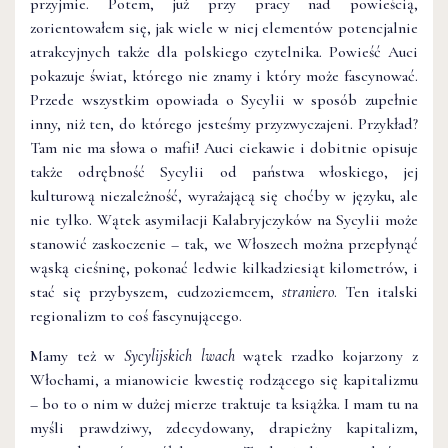
przyjmie. Potem, już przy pracy nad powieścią,
zorientowałem się, jak wiele w niej elementów potencjalnie
atrakcyjnych także dla polskiego czytelnika. Powieść Auci
pokazuje świat, którego nie znamy i który może fascynować.
Przede wszystkim opowiada o Sycylii w sposób zupełnie
inny, niż ten, do którego jesteśmy przyzwyczajeni. Przykład?
Tam nie ma słowa o mafii! Auci ciekawie i dobitnie opisuje
także odrębność Sycylii od państwa włoskiego, jej
kulturową niezależność, wyrażającą się choćby w języku, ale
nie tylko. Wątek asymilacji Kalabryjczyków na Sycylii może
stanowić zaskoczenie – tak, we Włoszech można przepłynąć
wąską cieśninę, pokonać ledwie kilkadziesiąt kilometrów, i
stać się przybyszem, cudzoziemcem,
straniero
. Ten italski
regionalizm to coś fascynującego.
Mamy też w
Sycylijskich lwach
wątek rzadko kojarzony z
Włochami, a mianowicie kwestię rodzącego się kapitalizmu
– bo to o nim w dużej mierze traktuje ta książka. I mam tu na
myśli prawdziwy, zdecydowany, drapieżny kapitalizm,