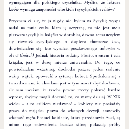
wymagająca dla polskiego czytelnika. Myślisz, że lektura
Lwów
wymaga znajomości włoskich i sycylijskich realiów?
Przyznam ci się, że ja nigdy nie byłem na Sycylii; wyspa
nadal na mnie czeka. Mam ją oczytaną, to nie jest moja
pierwsza sycylijska książka w dorobku, dawno temu uczyłem
się również sycylijskiego, a dopiero tłumacząc
Lwy,
dowiedziałem się, kto wynalazł puszkowanego tuńczyka w
oleju!
(śmiech)
Jednak historia rodziny Florio, a zatem i cała
książka, jest w dużej mierze uniwersalna. Do tego, co
powiedziałem wcześniej, dochodzi jeszcze jeden szalenie
ważny wątek: opowieść o sytuacji kobiet. Spotkałem się z
twierdzeniem, że chwilami jest w tym nawet zbyt dosłowna,
ale sam uważam, że trzeba pewne rzeczy pokazać bardzo
wprost, abyśmy mogli docenić to, co mamy dzisiaj. W XIX
wieku – a to całkiem niedawno! – kobiety nie posiadały
prawa do majątku, prawa do własnych decyzji, stanowiły
własność męża. Postaci kobiecie, które przedstawia Auci, są
mimo tego zniewolenia bardzo silne; pokazują próby