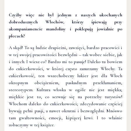
Czyżby więc nie był jednym z naszych ukochanych
dobrodusznych Włochów, którzy śpiewają przy
akompaniamencie mandoliny i poklepują jowialnie po
plecach?
A skąd! To są ludzie drapieżni, zawzięci, bardzo pracowici i
w tej swojej pracowitości bezwlędni – tak wobec siebie, jak
i innych. I wiesz co? Bardzo mi to pasuje! Daleko tu bowiem
do cukierkowości, w której często zanurzamy Włochy. Ta
cukierkowość, ten wszechobecny lukier jest dla Włoch
okropnym obciążeniem, paskudnym przekłamaniem,
stereotypem. Kultura włoska w ogóle nie jest miękka;
miękkie jest to, co serwuje się na potrzeby turystów!
Włochom daleko do cukierkowości; zdecydowanie częściej
bywają pełni pasji, a nawet okrutni i bezwzględni. Mnóswo
tam gwałtowności, emocji, kipiącej krwi. I to właśnie
zobaczymy w tej książce.