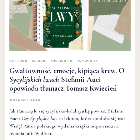
KULTURA
KSIĄŻKI
INSPIRACJE
WYWIADY
Gwałtowność, emocje, kipiąca krew. O
Sycylijskich lwach
Stefanii Auci
opowiada tłumacz Tomasz Kwiecień
JULIA WOLLNER
Jak tłumaczyło się sycylijsko-kalabryjską powieść Stefanii
Auci? Czy
Sycylijskie lwy
to lektura, która spodoba się nad
Wisłą? Autor polskiego wydania książki odpowiada na
pytania Julii Wollner.