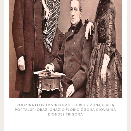
RODZINA FLORIO: VINCENZO FLORIO Z ŻONĄ GIULIĄ
PORTALUPI ORAZ IGNAZIO FLORIO Z ŻONĄ GIOVANNĄ
D’ONDES TRIGONA