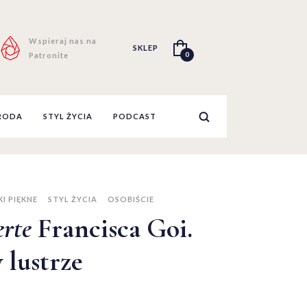
Wspieraj nas na
SKLEP
0
Patronite
RODA
STYL ŻYCIA
PODCAST
I PIĘKNE
STYL ŻYCIA
OSOBIŚCIE
rte
Francisca Goi.
 lustrze