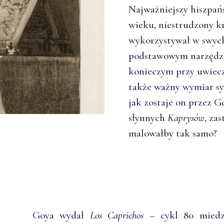
Najważniejszy hiszpań
wieku, niestrudzony k
wykorzystywał w swych
podstawowym narzędzie
konieczym przy uwiec
także ważny wymiar sy
jak zostaje on przez 
słynnych
Kaprysów
, za
malowałby tak samo?
Goya wydał
Los Caprichos
– cykl 80 miedzi