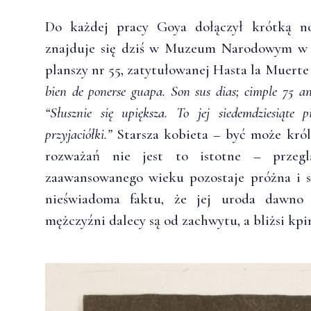
Do każdej pracy Goya dołączył krótką no
znajduje się dziś w Muzeum Narodowym w
planszy nr 55, zatytułowanej Hasta la Muerte 
bien de ponerse guapa. Son sus dias; cimple 75 a
“Słusznie się upiększa. To jej siedemdziesiąte 
przyjaciółki.”
Starsza kobieta – być może król
rozważań nie jest to istotne – przeg
zaawansowanego wieku pozostaje próżna i s
nieświadoma faktu, że jej uroda dawno j
mężczyźni dalecy są od zachwytu, a bliżsi kpi