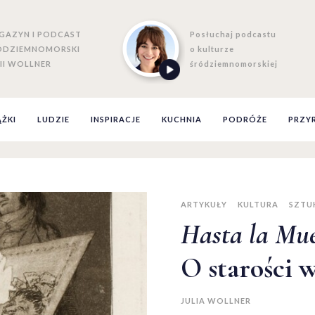
GAZYN I PODCAST
Posłuchaj podcastu
ÓDZIEMNOMORSKI
o kulturze
II WOLLNER
śródziemnomorskiej
ĄŻKI
LUDZIE
INSPIRACJE
KUCHNIA
PODRÓŻE
PRZY
ARTYKUŁY
KULTURA
SZTUK
Hasta la Mue
O starości w
JULIA WOLLNER