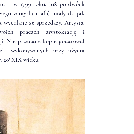
eku – w 1799 roku. Już po dwóch
wego zamysłu trafić miały do jak
k wycofane ze sprzedaży. Artysta,
oich pracach arystokrację i
ji. Niesprzedane kopie podarował
tek, wykonywanych przy użyciu
h 20′ XIX wieku.