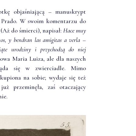
tkę objaśniającą – manuskrypt
 Prado. W swoim komentarzu do
(Aż do śmierci), napisał:
Hace muy
nos, y bendran las amigitas a verla –
piąte urodziny i przychodzą do niej
owa Maria Luiza, ale dla naszych
ląda się w zwierciadle. Mimo
kupiona na sobie; wydaje się też
uż przeminęła, zaś otaczający
nie.