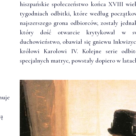
hiszpańskie społeczeństwo końca XVIII wi
tygodniach odbitki, które według początko
najszerszego grona odbiorców, zostały jedna
który dość otwarcie krytykował w sw
duchowieństwo, obawiał się gniewu Inkwizyc
królowi Karolowi IV. Kolejne serie odbi
specjalnych matryc, powstały dopiero w latac
muje
ką
.