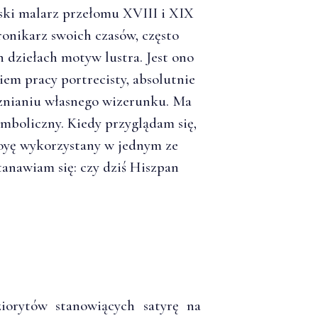
ski malarz przełomu XVIII i XIX
ronikarz swoich czasów, często
 dziełach motyw lustra. Jest ono
m pracy portrecisty, absolutnie
znianiu własnego wizerunku. Ma
mboliczny. Kiedy przyglądam się,
Goyę wykorzystany w jednym ze
stanawiam się: czy dziś Hiszpan
orytów stanowiących satyrę na