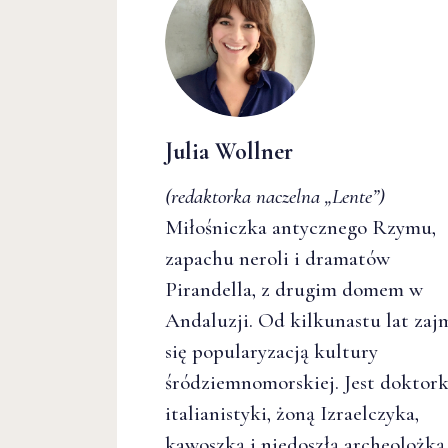
Julia Wollner
(redaktorka naczelna
„Lente”
)
Miłośniczka antycznego Rzymu,
zapachu neroli i dramatów
Pirandella, z drugim domem w
Andaluzji. Od kilkunastu lat zaj
się popularyzacją kultury
śródziemnomorskiej. Jest doktor
italianistyki, żoną Izraelczyka,
kawoszką i niedoszłą archeolożką