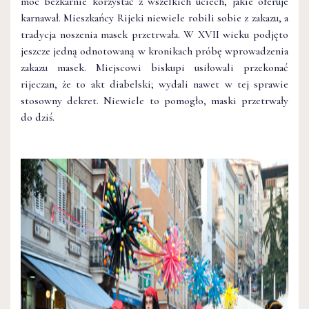
móc bezkarnie korzystać z wszelkich uciech, jakie oferuje
karnawał. Mieszkańcy Rijeki niewiele robili sobie z zakazu, a
tradycja noszenia masek przetrwała. W XVII wieku podjęto
jeszcze jedną odnotowaną w kronikach próbę wprowadzenia
zakazu masek. Miejscowi biskupi usiłowali przekonać
rijeczan, że to akt diabelski; wydali nawet w tej sprawie
stosowny dekret. Niewiele to pomogło, maski przetrwały
do dziś.