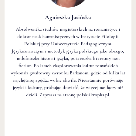
Agnieszka Jasińska
Absolwentka studiów magisterskich na romanistyce i
doktor nauk humanistycznych w Instytucie Filologii
Polskiej przy Uniwersytecie Pedagogicznym.
Językoznawczyni i metodyk języka polskiego jako obcego,
miłośniczka historii języka, pożeraczka literatury non
fiction. Po latach eksplorowania kultur romańskich
wykonała gwałtowny zwrot ku Bałkanom, gdzie od kilku lat
najchętniej spędza wolne chwile. Nieustannie porównuje
języki i kultury, próbując dowieść, że więcej nas łączy niż
dzieli. Zaprasza na stronę polskiikropka.pl.