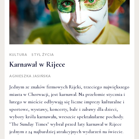
KULTURA
STYL ŻYCIA
Karnawał w Rijece
AGNIESZKA JASIŃSKA
Jednym ze znaków firmowych Rijeki, trzeciego największego
miasta w Chorwacji, jest karnawał. Na przełomie stycznia i
lutego w mieście odbywają się liczne imprezy kulturalne i
sportowe, wystawy, koncerty, bale i zabawy dla dzieci,
wybory króla karnawału, wreszcie spektakularne pochody.
"The Sunday Times" wybrał przed laty karnawał w Rijece
jednym z 24 najbardziej atrakcyjnych wydarzeń na świecie.