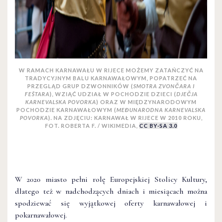
W RAMACH KARNAWAŁU W RIJECE MOŻEMY ZATAŃCZYĆ NA
TRADYCYJNYM BALU KARNAWAŁOWYM, POPATRZEĆ NA
PRZEGLĄD GRUP DZWONNIKÓW (
SMOTRA ZVONČARA I
FEŠTARA
), WZIĄĆ UDZIAŁ W POCHODZIE DZIECI (
DJEČJA
KARNEVALSKA POVORKA
) ORAZ W MIĘDZYNARODOWYM
POCHODZIE KARNAWAŁOWYM (
MEĐUNARODNA KARNEVALSKA
POVORKA
). NA ZDJĘCIU: KARNAWAŁ W RIJECE W 2010 ROKU,
FOT. ROBERTA F. / WIKIMEDIA,
CC BY-SA 3.0
W 2020 miasto pełni rolę Europejskiej Stolicy Kultury,
dlatego też w nadchodzących dniach i miesiącach można
spodziewać się wyjątkowej oferty karnawałowej i
pokarnawałowej.