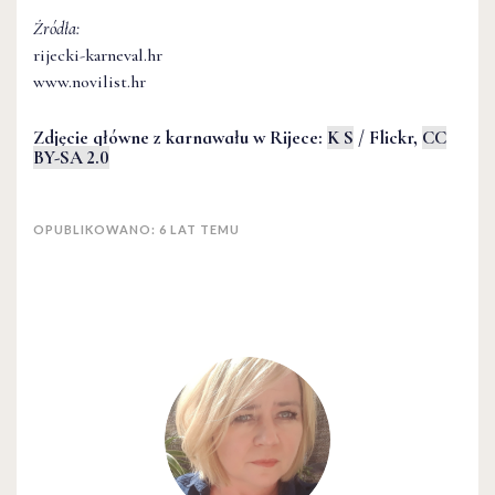
Źródła:
rijecki-karneval.hr
www.novilist.hr
Zdjęcie główne z karnawału w Rijece:
K S
/ Flickr,
CC
BY-SA 2.0
OPUBLIKOWANO: 6 LAT TEMU