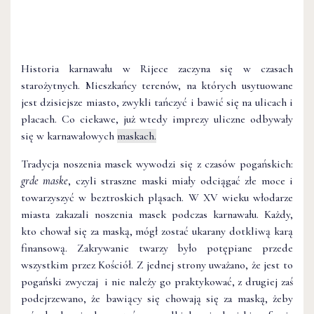
Historia karnawału w Rijece zaczyna się w czasach
starożytnych. Mieszkańcy terenów, na których usytuowane
jest dzisiejsze miasto, zwykli tańczyć i bawić się na ulicach i
placach. Co ciekawe, już wtedy imprezy uliczne odbywały
się w karnawałowych
maskach.
Tradycja noszenia masek wywodzi się z czasów pogańskich:
grde maske
, czyli straszne maski miały odciągać złe moce i
towarzyszyć w beztroskich pląsach. W XV wieku włodarze
miasta zakazali noszenia masek podczas karnawału. Każdy,
kto chował się za maską, mógł zostać ukarany dotkliwą karą
finansową. Zakrywanie twarzy było potępiane przede
wszystkim przez Kościół. Z jednej strony uważano, że jest to
pogański zwyczaj i nie należy go praktykować, z drugiej zaś
podejrzewano, że bawiący się chowają się za maską, żeby