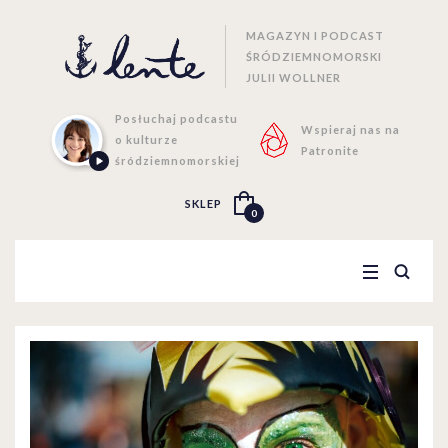
MAGAZYN I PODCAST
ŚRÓDZIEMNOMORSKI
JULII WOLLNER
Posłuchaj podcastu
Wspieraj nas na
o kulturze
Patronite
śródziemnomorskiej
SKLEP
0