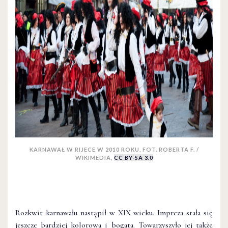
KARNAWAŁ W RIJECE W 2010 ROKU, FOT. ROBERTA F. /
WIKIMEDIA,
CC BY-SA 3.0
Rozkwit karnawału nastąpił w XIX wieku. Impreza stała się
jeszcze bardziej kolorowa i bogata. Towarzyszyło jej także