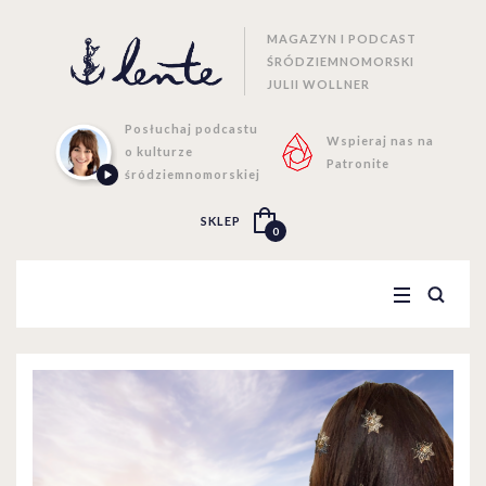
MAGAZYN I PODCAST
ŚRÓDZIEMNOMORSKI
JULII WOLLNER
Posłuchaj podcastu
Wspieraj nas na
o kulturze
Patronite
śródziemnomorskiej
SKLEP
0