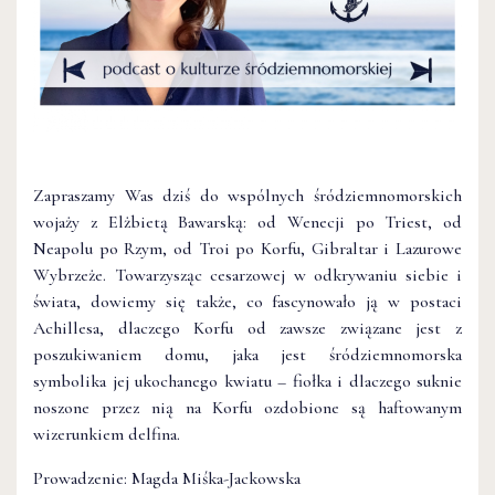
Zapraszamy Was dziś do wspólnych śródziemnomorskich
wojaży z Elżbietą Bawarską: od Wenecji po Triest, od
Neapolu po Rzym, od Troi po Korfu, Gibraltar i Lazurowe
Wybrzeże. Towarzysząc cesarzowej w odkrywaniu siebie i
świata, dowiemy się także, co fascynowało ją w postaci
Achillesa, dlaczego Korfu od zawsze związane jest z
poszukiwaniem domu, jaka jest śródziemnomorska
symbolika jej ukochanego kwiatu – fiołka i dlaczego suknie
noszone przez nią na Korfu ozdobione są haftowanym
wizerunkiem delfina.
Prowadzenie: Magda Miśka-Jackowska