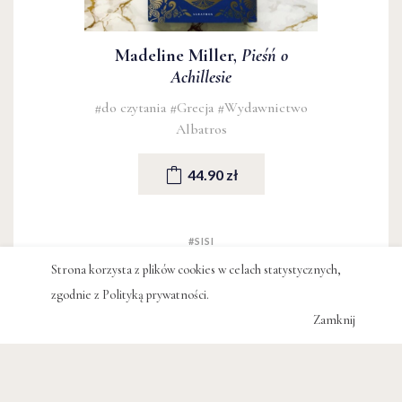
Madeline Miller,
Pieśń o
Achillesie
#do czytania
#Grecja
#Wydawnictwo
Albatros
44.90 zł
#SISI
#ELŻBIETA BAWARSKA
Strona korzysta z plików cookies w celach statystycznych,
#PODCAST
zgodnie z
Polityką prywatności
.
#PODRÓŻ
#ACHILLES
Zamknij
POWIĄZANE WPISY