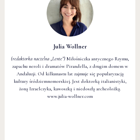
Julia Wollner
(redaktorka naczelna
„Lente”
)
Miłośniczka antycznego Rzymu,
zapachu neroli i dramatów Pirandella, z drugim domem w
Andaluzji. Od kilkunastu lat zajmuje się popularyzacją
kultury śródziemnomorskiej. Jest doktorką italianistyki,
żoną Izraelczyka, kawoszką i niedoszłą archeolożką.
www.julia-wollner.com