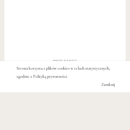
#WIELKANOC
#ŻYCZENIA
Strona korzysta z plików cookies w celach statystycznych,
zgodnie z
Polityką prywatności
.
Zamknij
POWIĄZANE WPISY