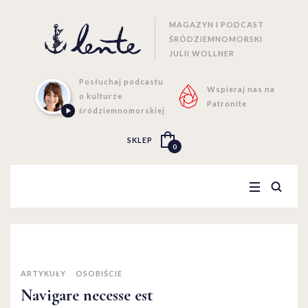
MAGAZYN I PODCAST
ŚRÓDZIEMNOMORSKI
JULII WOLLNER
Posłuchaj podcastu
Wspieraj nas na
o kulturze
Patronite
śródziemnomorskiej
SKLEP
0
ARTYKUŁY
OSOBIŚCIE
Navigare necesse est