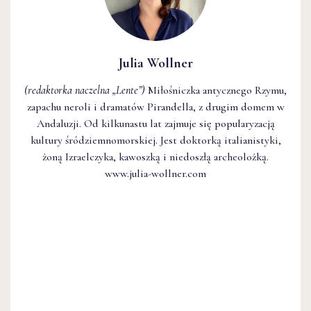
Julia Wollner
(redaktorka naczelna
„Lente”
)
Miłośniczka antycznego Rzymu,
zapachu neroli i dramatów Pirandella, z drugim domem w
Andaluzji. Od kilkunastu lat zajmuje się popularyzacją
kultury śródziemnomorskiej. Jest doktorką italianistyki,
żoną Izraelczyka, kawoszką i niedoszłą archeolożką.
www.julia-wollner.com