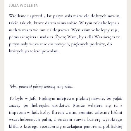
JULIA WOLLNER
Wielkanoc sprzed 4 lat przyniosła mi wiele dobrych nowin,
także takich, które dałam sama sobie. W tym roku kolejna z
nich wzrasta we mnie i dojrzewa. Wyruszam w kolejny rejs,
pełna szczęścia i nadziei. Życzę Wam, by i dla Was święta te
przyniosły wezwanie do nowych, pięknych podróży, do
których jesteście powołani.
Tekst powstał późną wiosną 2015 roku.
To było w Jafo. Pięknym miejscu o pięknej nazwie, bo
yafah
znaczy po hebrajsku urodziwa. Morze wdziera się tu z
impetem w ląd, który flirtuje z nim, szumiąc zalotnie liśćmi
wszechobecnych palm, a zarazem stawia barierę wysokiego
klifu, z którego roztacza się urzekająca panorama pobliskiej