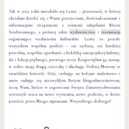
Tak w 2015 roku narodziło się Lente – przestrzeń, w której
chciałam dzielić się z Wami przeżyciami, doświadczeniami i
informacjami związanymi z różnymi zakątkami Morza
Śródziemnego, a później także
wydawnictwo
i
restauracja
organizująca wydarzenia kulturalne. Lente to przede
wszystkim wspólna podróż – raz szybsza, raz bardziej
powolna; wspólne spotkanie z kolebką europejskiej kultury,
ale i lekcja pięknego, prostego życia. Rozpoczęłam ją, nosząc
w sobie moją drugą córeczkę i słuchając Dobrej Nowiny w
izraelskim kościele. Dziś, czekając na kolejne maleństwo i
znów radując się niezwykłym Bożym błogosławieństwem,
życzę Wam, byście w tegoroczne Święto Zmartwychwstania
otworzyli serca na nowe wyzwania, nowe podróże, w które
jesteście przez Niego zapraszani. Wszystkiego dobrego!