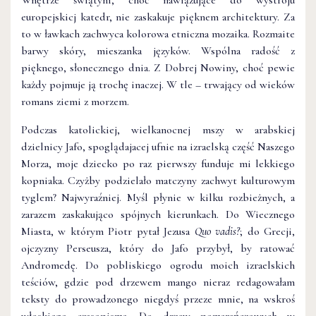
Wnętrze świątyni, choć nawiązujące do wystroju
europejskicj katedr, nie zaskakuje pięknem architektury. Za
to w ławkach zachwyca kolorowa etniczna mozaika. Rozmaite
barwy skóry, mieszanka języków. Wspólna radość z
pięknego, słonecznego dnia. Z Dobrej Nowiny, choć pewie
każdy pojmuje ją trochę inaczej. W tle – trwający od wieków
romans ziemi z morzem.
Podczas katolickiej, wielkanocnej mszy w arabskiej
dzielnicy Jafo, spoglądajacej ufnie na izraelską część Naszego
Morza, moje dziecko po raz pierwszy funduje mi lekkiego
kopniaka. Czyżby podzielało matczyny zachwyt kulturowym
tyglem? Najwyraźniej. Myśl płynie w kilku rozbieżnych, a
zarazem zaskakująco spójnych kierunkach. Do Wiecznego
Miasta, w którym Piotr pytał Jezusa
Quo vadis?
; do Grecji,
ojczyzny Perseusza, który do Jafo przybył, by ratować
Andromedę. Do pobliskiego ogrodu moich izraelskich
teściów, gdzie pod drzewem mango nieraz redagowałam
teksty do prowadzonego niegdyś przeze mnie, na wskroś