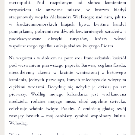
metropolii. Pod rozpalonym od słońca kamieniem
rozpościera sie antyczne miasto, w którym kiedyś
stacjonowały wojska Aleksandra Wielkiego; nad nim, jak to
w środziemnomorskich krajach bywa, kwitnie handel
pamiątkami, pobrzmiewa dźwięk kawiarnianych sztućców i
podekscytowane okrzyki turystów, którzy wśród
współczesnego zgiełku szukają śladów świętego Piotra.
Na wzgórzu z widokiem na port stoi franciszkański kościół
pod wezwaniem pierwszego papieża. Barwna, ceglana fasada,
niecodzienny akcent w krainie wzniesionej z beżowego
kamienia, jednych przyciąga, innych zniechęca do wizyty za
ciężkimi wrotami. Decyduję się uchylić je dzisiaj po raz
pierwszy. Według mojego kalendarza jest wielkanocna
niedziela; rodzina mojego męża, choć zupełnie świecka,
celebruje właśnie święto Paschy. Z czułością gładzę swój
rosnący brzuch – mój osobisty symbol wspólnoty kultur.
Wchodzę.