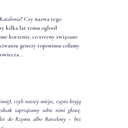
Katalonia
? Czy nazwa tego
ry kilka lat temu ogłosił
ame korzenie, co tereny związane
kiwaniu genezy toponimu cofamy
owiecza...
imię), czyli nazwy miejsc, często kryją
jednak zaprzątamy sobie nimi głowę.
let do Rzymu albo Barcelony – bez
ej.