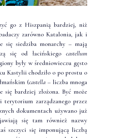
yć go z Hiszpanią bardziej, niż
badaczy zarówno Katalonia, jak i
je się siedziba monarchy – mają
dzą się od łacińskiego
castellum
egiony były w średniowieczu gęsto
 Kastylii chodziło o po prostu o
ułmańskim (
castella –
liczba mnoga
je się bardziej złożona. Być może
li terytorium zarządzanego przez
cznych dokumentach używano już
jawiają się tam również nazwy
zaś szczyci się imponującą liczbą