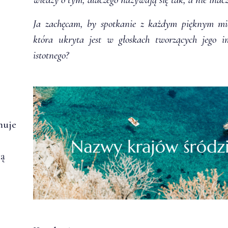
Ja zachęcam, by spotkanie z każdym pięknym mie
która ukryta jest w głoskach tworzących jego i
istotnego?
muje
ką
.