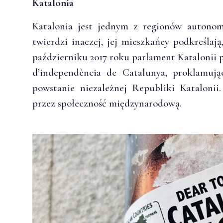
Katalonia
Katalonia jest jednym z regionów autonom
twierdzi inaczej, jej mieszkańcy podkreślaj
październiku 2017 roku parlament Katalonii 
d’independència de Catalunya, proklamują
powstanie niezależnej Republiki Katalonii
przez społeczność międzynarodową.