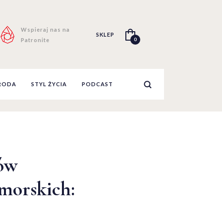
Wspieraj nas na
SKLEP
0
Patronite
RODA
STYL ŻYCIA
PODCAST
ów
morskich: