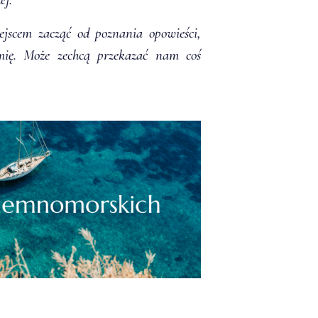
jscem zacząć od poznania opowieści,
mię. Może zechcą przekazać nam coś