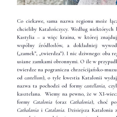
Co ciekawe, sama nazwa regionu może łącz
chcieliby Katalończycy. Według niektórych 
Kastylia – a więc kraina, w której znajdu
wspólny źródłosłów, a dokładniej: wywo
(„zamek”, „twierdza”). I nic dziwnego: oba r
usiane zamkami obronnymi. O ile w przypadku
twierdze na pograniczu chrześcijańsko-muz
od
castellum
), o tyle kwestia Katalonii wyda
nazwa ta pochodzi od formy
castellania,
czy
kasztelana. Wiemy na pewno, że w XI-wie
formy
Catalonia
(oraz
Cathalonia
), choć po
Cathalania
i
Catalania.
Dzisiejsza Katalonia 