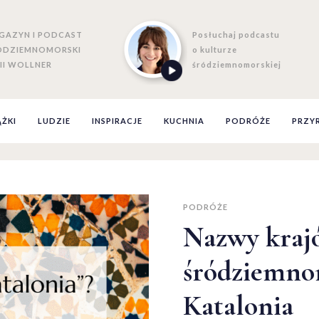
GAZYN I PODCAST
Posłuchaj podcastu
ÓDZIEMNOMORSKI
o kulturze
II WOLLNER
śródziemnomorskiej
ĄŻKI
LUDZIE
INSPIRACJE
KUCHNIA
PODRÓŻE
PRZY
PODRÓŻE
Nazwy kraj
śródziemno
Katalonia