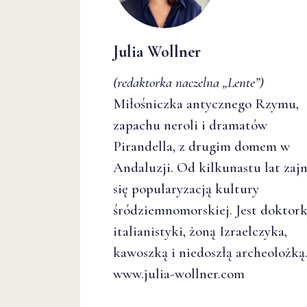
Julia Wollner
(redaktorka naczelna
„Lente”
)
Miłośniczka antycznego Rzymu,
zapachu neroli i dramatów
Pirandella, z drugim domem w
Andaluzji. Od kilkunastu lat zaj
się popularyzacją kultury
śródziemnomorskiej. Jest doktor
italianistyki, żoną Izraelczyka,
kawoszką i niedoszłą archeolożką
www.julia-wollner.com