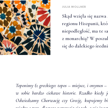
JULIA WOLLNER
Skąd wzięła się nazwa
regionu Hiszpanii, któ
niepodległość, ma te s
z monarchią? W poszu
się do dalekiego średni
Toponimy (z greckiego: topos – miejsce, i onymos – 
w sobie bardzo ciekawe historie. Rzadko kiedy 
Odwiedzamy Chorwację czy Grecję, kupujemy bi
wiedzy o tym, dlaczego nazywają się tak, a nie inacz