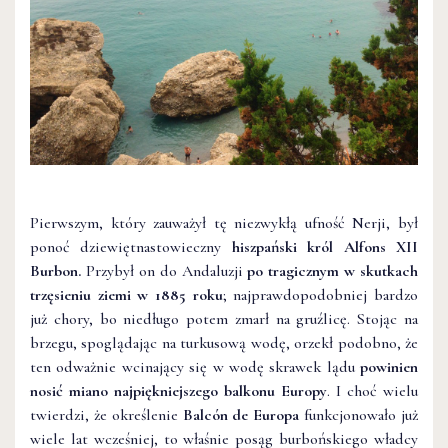
Pierwszym, który zauważył tę niezwykłą ufność Nerji, był
ponoć dziewiętnastowieczny
hiszpański król Alfons XII
Burbon.
Przybył on do Andaluzji
po tragicznym w skutkach
trzęsieniu ziemi w 1885 roku
; najprawdopodobniej bardzo
już chory, bo niedługo potem zmarł na gruźlicę. Stojąc na
brzegu, spoglądając na turkusową wodę, orzekł podobno, że
ten odważnie wcinający się w wodę skrawek lądu
powinien
nosić miano najpiękniejszego balkonu Europy
. I choć wielu
twierdzi, że określenie
Balcón de Europa
funkcjonowało już
wiele lat wcześniej, to właśnie posąg burbońskiego władcy