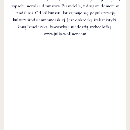
zapachu neroli i dramatów Pirandella, z drugim domem w
Andaluzji. Od kilkunastu lat zajmuje się popularyzacją
kultury śródziemnomorskiej. Jest doktorką italianistyki,
żoną Izraelczyka, kawoszką i niedoszłą archeolożką.
www.julia-wollner.com