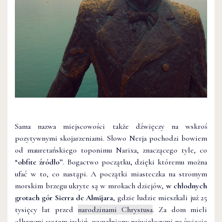
Sama nazwa miejscowości także dźwięczy na wskroś
pozytywnymi skojarzeniami. Słowo Nerja pochodzi bowiem
od mauretańskiego toponimu Narixa, znaczącego tyle, co
“
obfite źródło”
. Bogactwo początku, dzięki któremu można
ufać w to, co nastąpi. A początki miasteczka na stromym
morskim brzegu ukryte są w mrokach dziejów,
w chłodnych
grotach gór Sierra de Almijara
, gdzie ludzie mieszkali już 25
tysięcy lat przed
narodzinami Chrystusa
. Za dom mieli
olbrzymi system jaskiń, wypełniony największymi na świecie