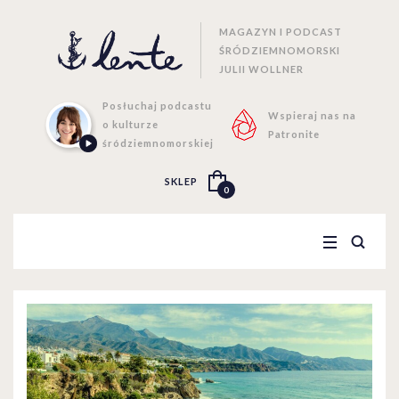
MAGAZYN I PODCAST
ŚRÓDZIEMNOMORSKI
JULII WOLLNER
Posłuchaj podcastu
Wspieraj nas na
o kulturze
Patronite
śródziemnomorskiej
SKLEP
0