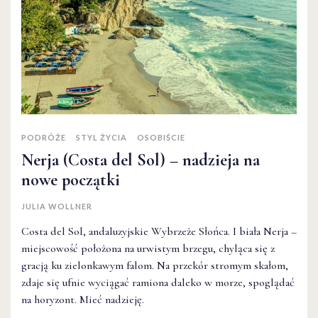
PODRÓŻE
STYL ŻYCIA
OSOBIŚCIE
Nerja (Costa del Sol) – nadzieja na
nowe początki
JULIA WOLLNER
Costa del Sol, andaluzyjskie Wybrzeże Słońca. I biała Nerja –
miejscowość położona na urwistym brzegu, chyląca się z
gracją ku zielonkawym falom. Na przekór stromym skałom,
zdaje się ufnie wyciągać ramiona daleko w morze, spoglądać
na horyzont. Mieć nadzieję.