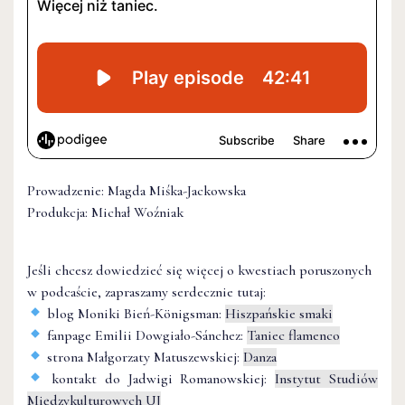
Prowadzenie: Magda Miśka-Jackowska
Produkcja: Michał Woźniak
Jeśli chcesz dowiedzieć się więcej o kwestiach poruszonych
w podcaście, zapraszamy serdecznie tutaj:
blog Moniki Bień-Königsman:
Hiszpańskie smaki
fanpage Emilii Dowgiało-Sánchez:
Taniec flamenco
strona Małgorzaty Matuszewskiej:
Danza
kontakt do Jadwigi Romanowskiej:
Instytut Studiów
Międzykulturowych UJ