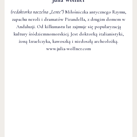
(redaktorka naczelna
„Lente”
)
Miłośniczka antycznego Rzymu,
zapachu neroli i dramatów Pirandella, z drugim domem w
Andaluzji. Od kilkunastu lat zajmuje się popularyzacją
kultury śródziemnomorskiej. Jest doktorką italianistyki,
żoną Izraelczyka, kawoszką i niedoszłą archeolożką.
www.julia-wollner.com