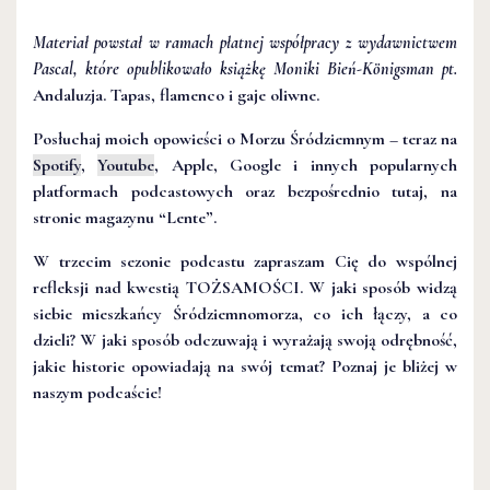
Materiał powstał w ramach płatnej współpracy z wydawnictwem
Pascal, które opublikowało książkę Moniki Bień-Königsman pt.
Andaluzja. Tapas, flamenco i gaje oliwne
.
Posłuchaj moich opowieści o Morzu Śródziemnym – teraz na
Spotify
,
Youtube
, Apple, Google i innych popularnych
platformach podcastowych oraz bezpośrednio tutaj, na
stronie magazynu “Lente”.
W trzecim sezonie podcastu zapraszam Cię do wspólnej
refleksji nad kwestią TOŻSAMOŚCI. W jaki sposób widzą
siebie mieszkańcy Śródziemnomorza, co ich łączy, a co
dzieli? W jaki sposób odczuwają i wyrażają swoją odrębność,
jakie historie opowiadają na swój temat? Poznaj je bliżej w
naszym podcaście!