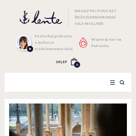
MAGAZYN I PODCAST
ŚRÓDZIEMNOMORSKI
JULII WOLLNER
Posłuchaj podcastu
Wspieraj nas na
o kulturze
Patronite
śródziemnomorskiej
SKLEP
0