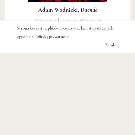
Adam Wodnicki,
Duende
#Austeria
#do czytania
#Hiszpania
#Prowansja
Strona korzysta z plików cookies w celach statystycznych,
zgodnie z
Polityką prywatności
.
24 zł
Zamknij
#PODCAST
#TOŻSAMOŚĆ
#TANIEC
#FLAMENCO
#HISZPANIA
#KULTURA
POWIĄZANE WPISY